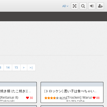
All
3
14
15
>
>|
(例大祭8) [たこ焼き畑 (たこ焼き)] 私だけの信仰 (東方Project) [中国翻訳]
[トロッケン] 悪い子は食べちゃいます♡
(Reitaisai 8)
[Trocken] Warui
30
8(25)
88
[Takoyaki-
Ko Wa tabe
batake
Chaimasu ♡