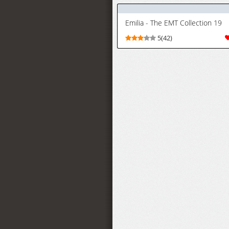
ちゃん [進行中]
(オリジナル)
[MJK-26-T3155]
Emilia - The EMT Collection 19
5(42)