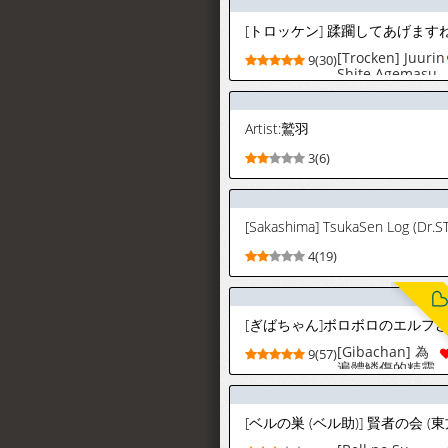
(Shingeki no
Kyojin) [Spanish]
[トロッケン] 蹂躙してあげます
[Mister Nugget]
[Digital]
[Trocken] Juurin
9(30)
Shite Agemasu
Ne ♡
Artist:鷲羽
3(6)
4(19)
[Gibachan] 為
9(57)
遍體鱗傷的精靈
調製幸福配方的
賣藥郎 | 为遍体
鳞伤的精灵调制
幸福配方的卖药
郎