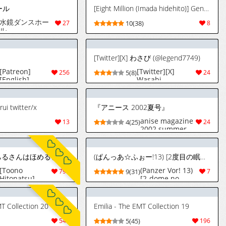
ール
[Eight Million (Imada hidehito)] Gentildonna no Heiwa na Love Come [Portuguese]
水鏡ダンスホー
27
10(38)
8
ル
[Twitter][X] わさび (@legend7749)
[Patreon]
[Twitter][X]
256
5(8)
24
[English]
Wasabi
[Chinese]
(@legend7749)
[Japanese] 艺鬼
@AntinomyChina
rui twitter/x
『アニース 2002夏号』
(BanG Dream
gts 2026)
anise magazine
13
4(25)
24
2002 summer
[遠野人夏] やちるさんはほめるとのびる [中国翻訳] [進行中]
(ぱんっあ☆ふぉー!13) [2度目の眠り (首藤MQ)] 王子様の休日 (ガールズ&パンツァー) [スペイン翻訳]
[Toono
(Panzer Vor! 13)
798
9(31)
7
Hitonatsu]
[2-dome no
Yachiru-san wa
Nemuri(shuto
Homeru to
MQ)] Ouji-sama
Nobiru | 八千
no Kyuujitsu | El
MT Collection 20
Emilia - The EMT Collection 19
流小姐一被夸奖
Día Libre Del
就会长大 1—5
Príncipe (Girls
544
5(45)
196