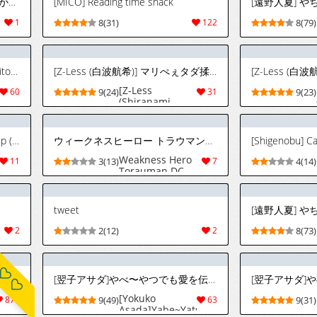
(C84) [みはてく (辻一穂)] 感情豊かなこころん (東方Project)
[MICO] Reading time snack
1
8(31)
122
8(79)
a
(コミティア142) [猫マル商店 (saitom)] travail de chateau bande dessinee
[Z-Less (白波航希)] マリぺぇタダ揉み券 (ホロライブ) [DL版]
[Z-Less
60
9(24)
31
9(23)
(Shiranami
Kouki)] MARIPIE
TADAMOMIKEN
(Hololive)
(青春の方舟 2022夏) [Autumn Trip (秋乃楓)] 甘さの苦さを知ったなら (ブルーアーカイブ)
ウィークネスヒーロー トラウマンDC ディスク02
[Shigenobu] Call
[Digital]
Weakness Hero
11
3(13)
7
4(14)
Torauman DC
disk2
tweet
2
2(12)
2
8(73)
[冬蟲夏草] 魔法少女ミコテイルちゃん [進行中] (オリジナル) [MJK-26-T3155]
[翌子アサダ]やべ〜やつでも愛を伝えたい (ウマ娘 プリティーダービー) [中国翻訳]
[Yokuko
874
9(49)
63
9(31)
Asada]Yabe~Yatsudemo