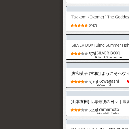
9(47)
[SILVER BOX] Blind Summer Fis
[SILVER BOX]
5(7)
Blind Summer
Fish
[Kowagashi
8(31)
(Kowa)]
Youkoso Heavy
Caliber (Blue
Archive)
[Chinese] [AB
哥个人汉化]
[Yamamoto
5(23)
[Digital]
Naoki] Sekai
saigo no hibi -
Sekai saigo no
hibi | The Last