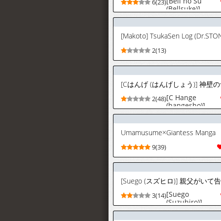
[Bell no Su
6(23)
(Bellsuke)]
Kenja no Kai |
贤者之会
(Touhou Project)
[Makoto] TsukaSen Log (Dr.STO
[Digital]
[Chinese] [白杨
2(13)
汉化组]
[C Hange
2(48)
(hangesho)]
Shinpeki no
Nano ~Shinki
Itten Hen~
Umamusume×Giantess Manga
[Chinese] [拉不
拉多自用汉化]
9(39)
[Digital]
[Suego
3(14)
(Suzuhiro)]
Oyaji ga Ite
Kokuhaku