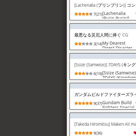
Dekinai! | 아버
지가 계셔서 고백
할 수 없어!
[Lachenalia
7(21)
(Jujutsu Kaisen)
(Purin Purin)]
[Korean]
ConCafe no
Kitsune-chan 1
[Digital]
最悪なる災厄人間に捧ぐ CG
My Dearest
3(14)
Direst Disaster
CG
[Ssize (Samwise)
6(19)
7DAYS (Kingdom
Hearts)
Gundam Build
9(37)
Fighters Special
Build Disc Liner
Notes
9(36)