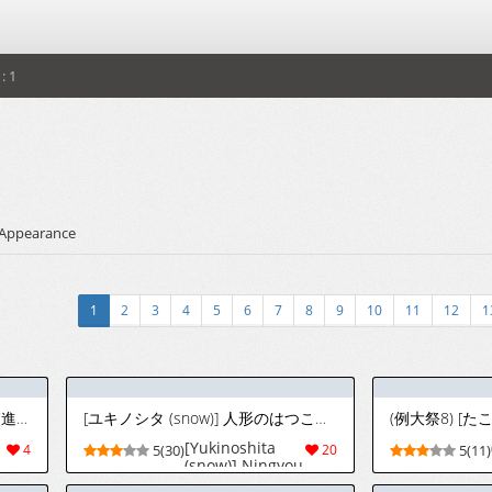
: 1
Appearance
1
2
3
4
5
6
7
8
9
10
11
12
1
[時雨] 長いお別れ | 漫长的告别 (進撃の巨人) [スペイン翻訳] [DL版]
[ユキノシタ (snow)] 人形のはつこい (原神) [中国翻訳] [DL版]
[Yukinoshita
4
5(30)
20
5(11)
(snow)] Ningyou
no Hatsukoi -