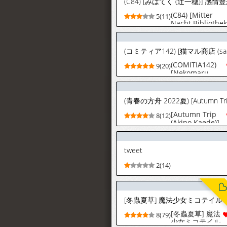
Days of the
World: The Last
(C84) [Mitter
5(11)
Days of the
Nacht Bibliothek
World [English]
(Tsuji Kazuho)]
[Rainash]
Kanjou Yutaka n
Cocollon - Poker
Face Cocollon
(Touhou Project)
(COMITIA142)
9(20)
[Nekomaru
Shouten
(saitom)] travail
de chateau
bande dessinee
[Autumn Trip
8(12)
(Akino Kaede)]
Amasa no
nigasa o shitta
nara (Blue
tweet
Archive)
[Digital]
2(14)
[冬蟲夏草] 魔法
8(79)
少女ミコテイル