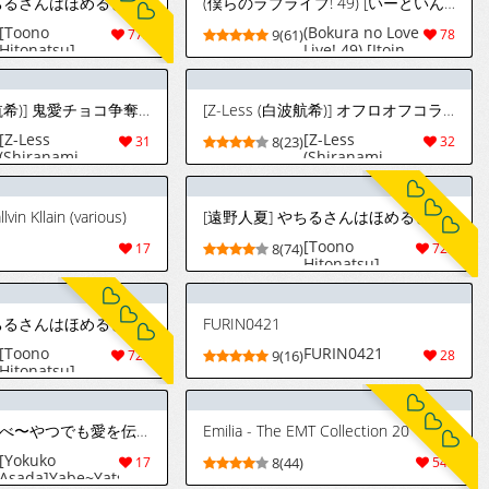
[遠野人夏] やちるさんはほめるとのびる [中国翻訳] [進行中]
(僕らのラブライブ! 49) [いーといん (イト)] 幸福指数じょーしょー中！ (ラブライブ!虹ヶ咲学園スクールアイドル同好会) [中国翻訳]
流小姐一被夸奖
就会长大
[Toono
(Bokura no Love
773
9(61)
78
[Chinese][易碎
Hitonatsu]
Live! 49) [Itoin
品个人汉化] [进
Yachiru-san wa
(Ito)] Koufuku
行中]
Homeru to
shisuu joushou
Nobiru | 八千
chuu! | 幸福指数
[Z-Less (白波航希)] 鬼愛チョコ争奪戦 (ホロライブ) [DL版]
[Z-Less (白波航希)] オフロオフコラボ (ホロライブ) [DL版]
流小姐一被夸奖
上升中！ (Love
就会长大
Live! Nijigasaki
[Z-Less
[Z-Less
31
8(23)
32
[Chinese][易碎
High School Idol
(Shiranami
(Shiranami
品个人汉化] [进
Club) [Chinese]
Kouki)] ONIAI
Kouki)] OFURO
行中]
[猫岛汉化组]
CHOCO
OFF COLLABO
SOUDATSUSEN
(Hololive)
vin Kllain (various)
[遠野人夏] やちるさんはほめるとのびる [中国翻訳] [進行中]
(Hololive)
[Digital]
[Digital]
[Toono
17
8(74)
722
Hitonatsu]
Yachiru-san wa
Homeru to
Nobiru | 八千
[遠野人夏] やちるさんはほめるとのびる [中国翻訳] [進行中]
FURIN0421
流小姐一被夸奖
就会长大
[Toono
FURIN0421
722
9(16)
28
[Chinese][易碎
Hitonatsu]
品个人汉化] [进
Yachiru-san wa
行中]
Homeru to
Nobiru | 八千
[翌子アサダ]やべ〜やつでも愛を伝えたい (ウマ娘 プリティーダービー)
Emilia - The EMT Collection 20
流小姐一被夸奖
就会长大
[Yokuko
17
8(44)
543
[Chinese][易碎
Asada]Yabe~Yatsudemo