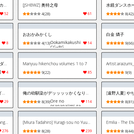
[Lachenalia (プリンプリン)] コンカフェのキツネちゃん1 [DL版]
[JSHBWZ] 奥特之母
水鏡ダンスホ
52
4(28)
61
8(42)
おおかみかくし
白金 燐子
Ookamikakushi
8
4(13)
14
9(66)
CG+BG
[Ssize (Samwise)] 7DAYS (キングダム ハ－ツ)
Manyuu hikenchou volumes 1 to 7
Artist:araizumi_
]
4
9(22)
85
9(9)
ガンダムビルドファイターズライナーノート
俺の幼馴染がデッッッッかくなりすぎた
Ore no
29
8(39)
114
8(81)
osananajimi ga
dekkkkaku
narisugita
(novel
[Takeda Hiromitsu] Maken-Ki! manga fanservice compilation Vol. 1-22
[Miura Tadahiro] Yuragi-sou no Yuuna-san manga fanservice compilation Vol. 1-10 [Color]
Emilia - The E
ilustrations)
276
8(28)
239
8(44)