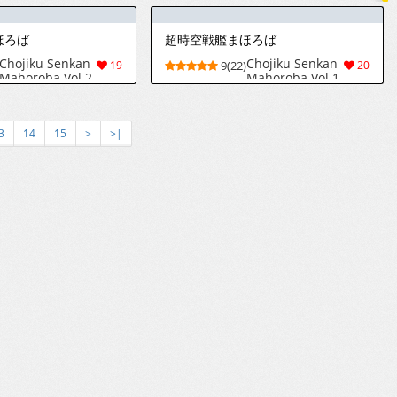
品个人汉化] [进
Aiwo Tsutaietai
行中]
(Uma Musume
Pretty Derby)
ほろば
超時空戦艦まほろば
Chojiku Senkan
Chojiku Senkan
19
9(22)
20
Mahoroba Vol 2
Mahoroba Vol 1
3
14
15
>
>|