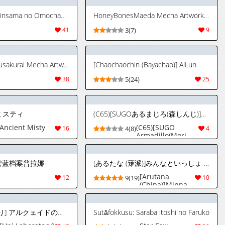
(Takoyaki)]
Watashi Dake
(C108) [Goshujinsama no Omochabako (hal)] A Story About Breasts in the Isekai Quartet Timeline! (Youjo Senki)[Mister Television]
HoneyBonesMaeda Mecha Artwork Collection - Update July 2026
no Shinkou
(Touhou Project)
41
3(7)
9
[Chinese] [雾雨
万事屋汉化组]
Artist: sakusakusakurai Mecha Artwork Collection - Updated July 2026
[Chaochaochin (Bayachao)] AiLun
38
5(24)
25
ミスティ
(C65)[SUGOあるまじろ(森しんじ)]ほわまんR② ~ほわちゃんの初恋~ (Memories Off 2nd)
Ancient Misty
(C65)[SUGO
16
4(8)
4
Armadillo(Mori
Shinji)]Howa-Man
R② ~Howa-Chan
no Hatsukoi~
师碧蓝档案普拉娜
[あるたな (薙派)]みんなといっしょ (東方Project)
(Memories Off
2nd)
[Arutana
12
9(19)
10
(Chipa)]Minna
to is sho
(Touhou Project)
[雲丹らぼらとり] アルクェイドの雛祭り (月姫) [英訳]
Sutāfokkusu: Saraba itoshi no Faruko