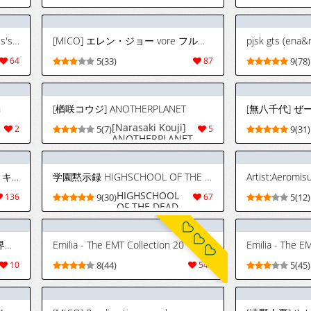
[Takikomi (Okome) ] The Goddess's Returning the Favor Challenge (FateGrand Order) [Digital] (English)
[MICO] エレン・ジョー vore フルツアー
64
5(33)
87
9(78)
h
[楢咲コウジ] ANOTHERPLANET
[Narasaki Kouji]
2
5(7)
5
9(31)
ANOTHERPLANET
[古和菓子 (古和)] ようこそヘヴィキャリバー (ブルーアーカイブ) [中国翻訳] [DL版]
学園黙示録 HIGHSCHOOL OF THE DEAD SECRET BOX
Artist:Aeromis
HIGHSCHOOL
136
9(30)
67
5(12)
OF THE DEAD
SECRET BOX
ANTHOLOGY
[山本直樹] 世界最後の日々 | 世界最後の日々 [英訳]
Emilia - The EMT Collection 20
Emilia - The E
10
8(44)
543
5(45)