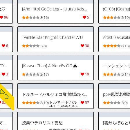
Puppet's First
Love | 人偶的初
ね♡
[Ano Hito] GoGe Log – Jujutsu Kaisen dj [Eng]
恋 (Genshin
Impact)
96
3(16)
5
5(19)
[Chinese] [猫猫
糕汉化] [Digital]
Twinkle Star Knights Charcter Arts
6
3(8)
30
8(13)
[Sakashima] TsukaSen Log (Dr.STONE)
[Karasu Chan] A friend's OC 🐲
エンシェント
3
2(17)
19
5(14)
[ぎばちゃん]ボロボロのエルフさんを幸せにする薬売りさん | Boroboro no Elf-san o Shiawasenisuru Kusuri Uri-san
トルネードバルサミコ酢(戦場のぺんつ)·全知全能のParadoxⅠ（明日方舟同人漫画·拉特兰C汉化组）
pixiv凤梨老
トルネードバル
825
8(19)
57
3(9)
サミコ酢(戦場の
ぺんつ)·全知全能
のParadoxⅠ（明
日方舟同人漫画·
[ベルの巣 (ベル助)] 賢者の会 (東方Project) [DL版]
授業中テロリスト妄想
拉特兰C汉化组）