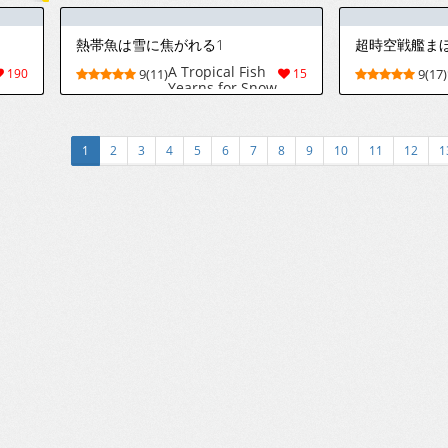
Aiwo Tsutaietai
(Uma Musume
Pretty Derby)
熱帯魚は雪に焦がれる1
超時空戦艦ま
[Chinese]
A Tropical Fish
190
9(11)
15
9(17)
Yearns for Snow
Volume 01
1
2
3
4
5
6
7
8
9
10
11
12
1