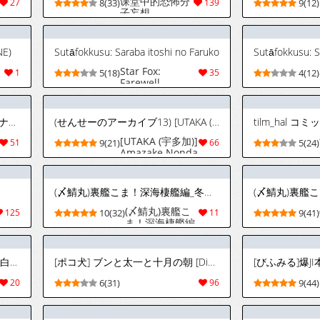
课堂中的恐怖分
27
8(33)
139
9(12)
子妄想
NE)
Sutāfokkusu: Saraba itoshi no Faruko
Sutāfokkusu: S
Star Fox:
1
5(18)
35
4(12)
Farewell,
Beloved Falco
[English]
[Cはんげ (はんげしょう)] 神壁のナノ〜神姫一転編〜 [中国翻訳] [DL版]
(せんせーのアーカイブ13) [UTAKA (宇多加)] 甘酒のんだミカとイチャイチャするだけの本。 (ブルーアーカイブ)
tilm_hal コ
[UTAKA (宇多加)]
51
9(21)
66
5(24)
Amazake Nonda
Mika to Ichaicha
Suru Dake no
Hon.(Blue
(〆鯖丸)裏艦こま！深海棲艦編_冬作戦（艦隊これくしょん～艦これ～）
Archive)
(〆鯖丸)裏艦こ
125
10(32)
11
9(41)
ま！深海棲艦編
_冬作戦（艦隊
これくしょん～
艦これ～）
[Suego (スズヒロ)] 親父がいて告白できない！ (呪術廻戦) [韓国翻訳]
[ポコ犬] ブンと太一と十月の朝 [Digital][Japanese]
[びふみる]爆JI
20
6(31)
96
9(44)