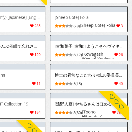
话 [Chinese][易
und Panzer)
碎品个人汉化]
[Spanish] [Mister
[进行中]
Nugget]
pjsk gts (ena&mfy) [Japanese] [English] [Chinese]
[Sheep Cote] Folia
[Sheep Cote] Folia
285
6(8)
3
[無八千代] ぜーんぶ催眠で忘れさせてあげる (催眠遊戯) [心海汉化组]
[古和菓子 (古和)] ようこそヘヴィキャリバー (ブルーアーカイブ) [DL版]
[Kowagashi
120
6(17)
26
(Kowa)] Youkoso
Heavy Caliber
(Blue Archive)
[Digital]
umi
博士の異常なこだわりvol.20委員長の恋BOOTH版ver1.1
11
5(15)
45
MT Collection 19
[遠野人夏] やちるさんはほめるとのびる [中国翻訳] [進行中]
[Toono
194
8(80)
788
Hitonatsu]
Yachiru-san wa
Homeru to
Nobiru | 八千