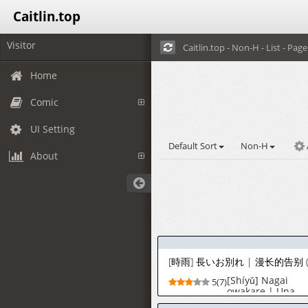
Caitlin.top
Visitor
Caitlin.top - Non-H - List - Page 
Home
Comic
UI Setting
Default Sort
Non-H
About
[Shíyǔ] Nagai
5(7)
owakare | Una
Larga Despedida