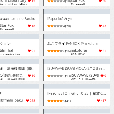
[Uni Laboratory]
Star Fox:
15
4(18)
30
Arcueid no Hina
Farewell,
Matsuri |
Beloved Falco
Arcueid's Hina
(Fan Remaster)
Festival
[English]
araba itoshi no Faruko
[Papuriko] Anya
(Tsukihime)
[English]
Star Fox:
18
4(28)
43
[ianuela]
Farewell,
Beloved Falco
[Japanese]
ミッション
みこフライ FANBOX @mikofurai
tilm_hal
mikofurai
91
8(16)
21
commission
FANBOX
(〆鯖丸)裏艦こま！深海棲艦編（艦隊これくしょん～艦これ～）
[SUVWAVE (SUV)] VIOLA (3/12 three-twelfths) [韓国翻訳] [DL版]
(〆鯖丸)裏艦こ
[SUVWAVE (SUV)]
19
2(13)
9
ま！深海棲艦編
VIOLA | 비올라
（艦隊これくし
(3/12 three-
ょん～艦これ
twelfths)
～）
[Korean] [장미 메
本
[PeaCh88] Oni GF ch.0-23 | 鬼族女友 0-23话 [Chinese] [易碎品个人汉化] [已完结]
가] [Digital]
[bfmelu]baku_ji__bon
268
9(41)
417