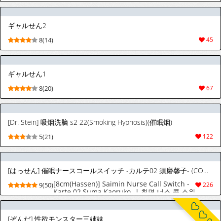
ギャルせん2
8(14)
45
ギャルせん1
8(20)
67
[Dr. Stein] 吸烟洗脑 s2 22(Smoking Hypnosis)(催眠烟)
5(21)
122
[はっせん] 催眠ナースコールスイッチ -カルテ02 須磨馨子- (COMIC ルクセリア vol.06) [韓国翻訳] [DL版]
[8cm(Hassen)] Saimin Nurse Call Switch -
9(50)
226
Karte 02 Suma Kaoruko- | 최면 너스 콜 스위
치 -진료기록 02 스마 카오루코- (COMIC
Luxuria vol.06) [Korean] [Digital]
[ぞんだ] 性欲モンスター三姉妹