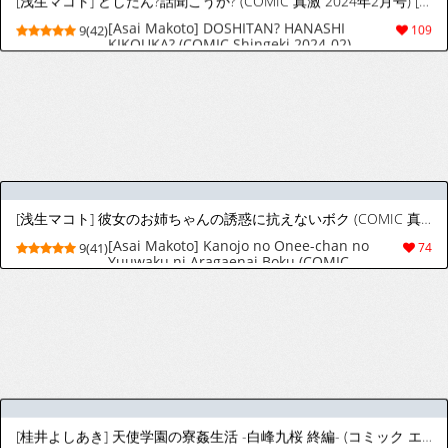
Social Survival Rabbits ソーシャル・サバイバル・ラビッツ
社交生存兔子 第1卷
5(29)
131