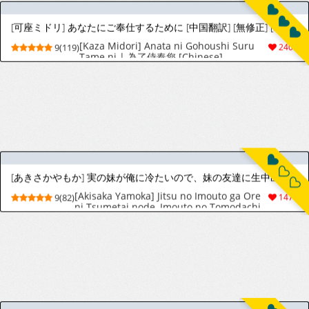
[タバコライダー]理不尽な不意打ち指カンチョーで版権キャラのあの子がKOされる話
[Tabakorider]똥침 한방에 가버리는 라이자쨩
5(49)
50
[愛上陸] ふぁみこん 第5話 前編 (コミック エグゼ 73)
[Aiue Oka] FamiCon - Family Control Ch. 5
9(74)
467
Zenpen (COMIC ExE 73)
[海原ゆた] 愛が重い騎士公爵は、追放令嬢のすべてを奪い尽くしたい。 39 [中国翻訳]
[Umibara Yuta] ai ga omoi kishi koushaku
6(19)
25
ha、tuihou reijou no subete wo ubai
tukushitai。 | 爱得太深沉的骑士公爵，想要夺
得流放千金的一切。 39 [Chinese] [可可鲜奶屋
汉化]
［灯晴ほく］人間が絶滅危惧種 vol.3
［灯晴ほく］人間が絶滅危惧種 vol.3
5(16)
21
キミの前でキミ以外を抱く
[Nakao] Kimi no Mae de Kimi Igai o Daku
4(20)
21
Ch. 34 | Having Sex with Someone Else in