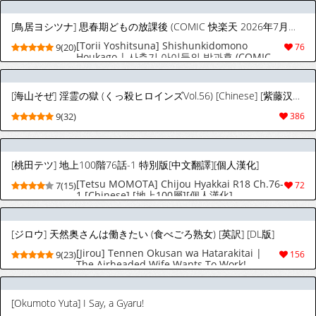
[鳥居ヨシツナ] 思春期どもの放課後 (COMIC 快楽天 2026年7月号) [韓国翻訳] [無修正] [DL版]
[Torii Yoshitsuna] Shishunkidomono
9(20)
76
Houkago | 사춘기 아이들의 방과후 (COMIC
Kairakuten 2026-07) [Korean] [Decensored]
[팀 오바참치] [Digital]
[海山そぜ] 淫霊の獄 (くっ殺ヒロインズVol.56) [Chinese] [紫藤汉化组]
9(32)
386
[桃田テツ] 地上100階76話-1 特別版[中文翻譯][個人漢化]
[Tetsu MOMOTA] Chijou Hyakkai R18 Ch.76-
7(15)
72
1 [Chinese] [地上100層][個人漢化]
[ジロウ] 天然奥さんは働きたい (食べごろ熟女) [英訳] [DL版]
[Jirou] Tennen Okusan wa Hatarakitai |
9(23)
156
The Airheaded Wife Wants To Work!
(Tabegoro Jukujo) [English] [Cookie
Cruncher] [Digital]
[Okumoto Yuta] I Say, a Gyaru!