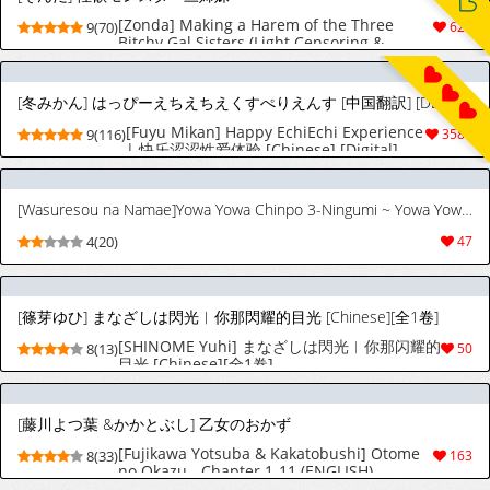
[Zonda] Making a Harem of the Three
9(70)
627
Bitchy Gal Sisters (Light Censoring &
Bonus)
[冬みかん] はっぴーえちえちえくすぺりえんす [中国翻訳] [DL版]
[Fuyu Mikan] Happy EchiEchi Experience
9(116)
3586
| 快乐涩涩性爱体验 [Chinese] [Digital]
[Wasuresou na Namae]Yowa Yowa Chinpo 3-Ningumi ~ Yowa Yowa Chinpo no Shotaiken-Hen ~[AI翻译]
4(20)
47
[篠芽ゆひ] まなざしは閃光︱你那閃耀的目光 [Chinese][全1卷]
[SHINOME Yuhi] まなざしは閃光︱你那闪耀的
8(13)
50
目光 [Chinese][全1卷]
[藤川よつ葉 &かかとぶし] 乙女のおかず
[Fujikawa Yotsuba & Kakatobushi] Otome
8(33)
163
no Okazu - Chapter 1-11 (ENGLISH)