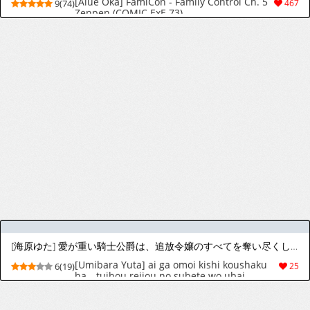
[背中が尻] 堕ちる 【後編】 (COMIC 失楽天 2026年5月号) [DL版]
[Senakagashiri] Ochiru "Kouhen" (COMIC
6(27)
125
Shitsurakuten 2026-05) [Digital]