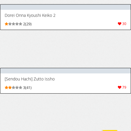
Zenpen | 패미컨 5화 전편 (COMIC ExE 73)
[Korean] [Team Edge]
[ラマンダ] ヤらせたげるっ! [中国翻訳] [DL版]
[Ramanda] Yarasetageru! | 那就讓你爽
10(431)
11011
爽吧！ [Chinese] [一〇〇五&MK6HX漢
化] [Digital]
[浅生マコト] どしたん?話聞こうか? (COMIC 真激 2024年2月号) [韓国翻訳] [DL版]
[Asai Makoto] DOSHITAN? HANASHI
9(42)
109
KIKOUKA? (COMIC Shingeki 2024-02)
[Korean] [Digital]
[浅生マコト] 彼女のお姉ちゃんの誘惑に抗えないボク (COMIC 真激 2021年11月号) [韓国翻訳] [DL版]
[Asai Makoto] Kanojo no Onee-chan no
9(41)
74
Yuuwaku ni Aragaenai Boku (COMIC
Shingeki 2021-11) [Korean] [Digital]
[桂井よしあき] 天使学園の寮姦生活 -白峰九桜 終編- (コミック エグゼ 73) [Korean]
[Katsurai Yoshiaki] Amatsuka Gakuen no
10(67)
389
Ryoukan Seikatsu -Shiramine Kuou
Shuuhen- | 천사학원의 료간성활 -시라미네
쿠오우 종편- (COMIC ExE 73) [Korean]