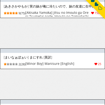
Front of You 34 [English]
[立野真琴] 月曜日のヴィーナス︱星期一的維納斯 [Chinese][全1卷]
[Makoto Tateno] Getsuyoubi no Venu︱星期
3(12)
31
一的维纳斯 [Chinese][全1卷]
[出海うに] 青春のぬかるみ1
[出海うに] 青春のぬかるみ1
5(42)
246
[ふじさわたつろー] 熟れしい休日 第4話 [スペイン翻訳]
[Fujisawa Tatsurou] Diario De Las
5(13)
30
Vacaciones De Invierno (Ureshii Kyuujitsu)
[Spanish] [BigDaddy Scan]
[士郎正宗] PIECES 8 Wild Wet West [英訳作業中]
[Masamune Shirow] Pieces 8: Wild Wet
9(53)
203
West [English][Incomplete]
[たべ・こーじ] GALSPOLICE 24時 第2巻 第1-9章 [英訳]