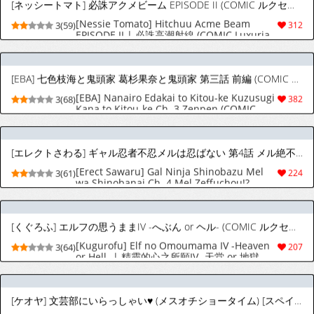
[EBA] 七色枝海と鬼頭家 葛杉果奈と鬼頭家 第三話 前編 (COMIC ルクセリア vol.06) [中国翻訳] [DL版]
[EBA] Nanairo Edakai to Kitou-ke Kuzusugi
3(68)
382
Kana to Kitou-ke Ch. 3 Zenpen (COMIC
Luxuria vol.06) [Chinese] [Digital]
[エレクトさわる] ギャル忍者不忍メルは忍ばない 第4話 メル絶不調!? 四歌仙に大苦戦! (COMIC ルクセリア vol.06) [中国翻訳] [DL版]
[Erect Sawaru] Gal Ninja Shinobazu Mel
3(61)
224
wa Shinobanai Ch. 4 Mel Zeffuchou!?
Yonkasen ni Daikusen! | 辣妹忍者不忍梅露
絕不隱藏 第4話 梅露狀態極差!?遇四歌仙陷苦
戰! (COMIC Luxuria Vol. 06) [Chinese]
[くぐろふ] エルフの思うままIV -へぶん or ヘル- (COMIC ルクセリア vol.06) [中国翻訳] [DL版]
[Digital]
[Kugurofu] Elf no Omoumama IV -Heaven
3(64)
207
or Hell- | 精靈的心之所願IV -天堂 or 地獄-
(COMIC Luxuria vol.06) [Chinese] [Digital]
[ケオヤ] 文芸部にいらっしゃい♥ (メスオチショータイム) [スペイン翻訳] [無修正] [DL版]
[Keoya] Bungeibu ni Irasshai♥ | Unete al
8(19)
62
Club de Literatura (Mesuochi Showtime)
[Spanish] [Decensored] [Digital] [Harenchi
no Fansub]
[双葉八重] アナルは性器じゃありません!!〜日下部岬の場合〜 (アナルは性器じゃありません!!) [英訳] [無修正] [DL版]