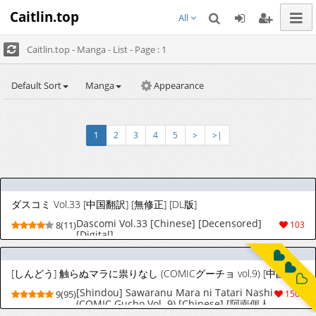
Caitlin.top
All
Caitlin.top - Manga - List - Page : 1
Default Sort
Manga
Appearance
1
2
3
4
5
>
>|
ダスコミ Vol.33 [中国翻訳] [無修正] [DL版]
Dascomi Vol.33 [Chinese] [Decensored]
8(11)
103
[Digital]
[しんどう] 触らぬマラに祟りなし (COMICグーチョ vol.9) [中国翻訳]
[Shindou] Sawaranu Mara ni Tatari Nashi​
9(95)
1505
(COMIC Gucho Vol. 9) [Chinese] [阿南個人
漢化]