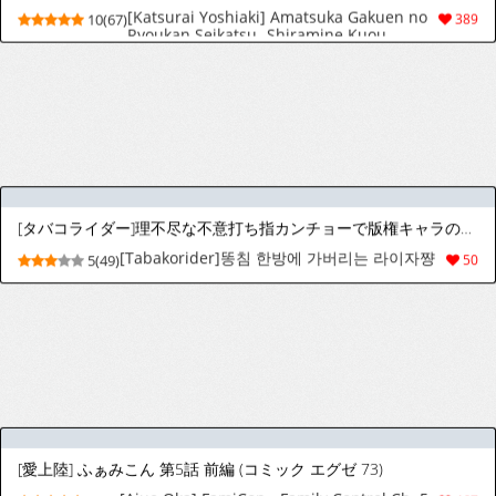
[サクラ ギンガ] 誘淫ハケン 第01巻
[Sakura Ginga] Yuuin Haken Volume 1
8(23)
105