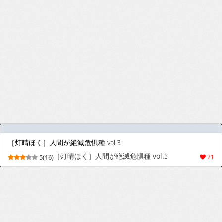
[和野うみ] のらつば! (アナンガ・ランガ Vol.134) [中国翻訳]
[Wano Umi] Nora Tsuba! | 野良小翼！(アナ
8(31)
252
ンガ・ランガ Vol.134) [Chinese] [涩涩人个人
机翻润色]