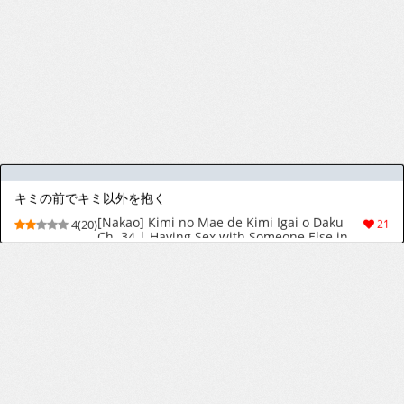
Izawa Shinichi - Haitoku no Maria C XX ESP
6(16)
21
1
2
3
4
5
>
>|