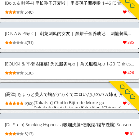
[Bolp. & 哇答4] 里长孙子开麦啦 | 里長孫子開麥啦 1-46 [Chinese] [Ongoing]
5(40)
588
[D.N.A & Play-C］ 刺龙刺凤的女友 | 黑帮千金养成记 | 刺龍刺鳳的女友 | 黑幫千金養成記 1-34 [Chinese] [Ongoing]
4(31)
385
[EOLKKI & 平衡 &陵墓] 为民服务App | 為民服務App 1-20 [Chinese] [Ongoing]
5(30)
426
[高津] ちょっと美人で胸がデカくてエロいだけのバカ姉ぇ [中国翻訳] [無修正]
[Takatsu] Chotto Bijin de Mune ga
9(62)
649
Dekakute Eroi dake no Baka Nee [Chinese]
[罗洁爱儿个人汉化] [Decensored]
[Dr. Stein] Smoking Hypnosis (吸烟洗脑/催眠烟/烟草洗脑) Season2 EP.22 [Chinese]
5(17)
61