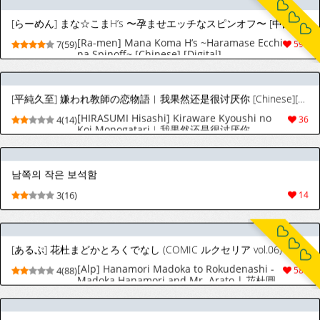
[Ra-men] Mana Koma H’s ~Haramase Ecchi
7(59)
596
na Spinoff~ [Chinese] [Digital]
[平純久至] 嫌われ教師の恋物語︱我果然还是很讨厌你 [Chinese][1-6][完]
[HIRASUMI Hisashi] Kiraware Kyoushi no
4(14)
36
Koi Monogatari︱我果然还是很讨厌你
[Chinese][1-6][完]
남쪽의 작은 보석함
3(16)
14
[あるぷ] 花杜まどかとろくでなし (COMIC ルクセリア vol.06) [中国翻訳] [DL版]
[Alp] Hanamori Madoka to Rokudenashi -
4(88)
587
Madoka Hanamori and Mr. Arato | 花杜圓
香與沒出息的人 (COMIC Luxuria vol.06)
[Chinese] [Digital]
[ネッシートマト] 必誅アクメビーム EPISODE II (COMIC ルクセリア vol.06) [中国翻訳] [DL版]
[Nessie Tomato] Hitchuu Acme Beam
3(59)
312
EPISODE II | 必誅高潮射線 (COMIC Luxuria
vol. 06) [Chinese] [Digital]