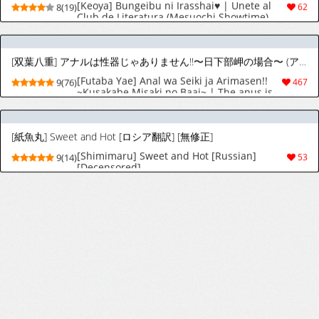
[Futaba Yae] Anal wa Seiki ja Arimasen!!
9(76)
467
~Kusakabe Misaki no Baai~ | The anus is
not a sex organ!! ~Kusakabe Misaki's
Chapter~ (Anal wa Seiki ja Arimasen!!)
[English] [meganekun_tl] [Decensored]
[紙魚丸] Sweet and Hot [ロシア翻訳] [無修正]
[Digital]
[Shimimaru] Sweet and Hot [Russian]
9(14)
53
[Decensored]
[ぼるしち] どりっぷこーひー→ふろむ♡ゆー (コミックホットミルク 2026年8月号) [英訳] [DL版]
[Borusiti] Drip Coffee→From♡You |
9(57)
433
(COMIC HOTMILK 2026-08) [English]
[Digital]
Dorei Onna Kyoushi Keiko 2
2(29)
30
[Sendou Hachi] Zutto Issho
3(41)
79