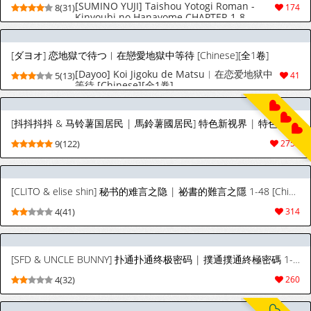
[SUMINO YUJI] Taishou Yotogi Roman -
8(31)
174
Kinyoubi no Hanayome CHAPTER 1-8
(English)
[ダヨオ] 恋地獄で待つ︱在戀愛地獄中等待 [Chinese][全1卷]
[Dayoo] Koi Jigoku de Matsu︱在恋爱地狱中
5(13)
41
等待 [Chinese][全1卷]
[抖抖抖抖 & 马铃薯国居民 | 馬鈴薯國居民] 特色新视界 | 特色新視界 1-47 [Chinese] [Ongoing]
9(122)
2752
[CLITO & elise shin] 秘书的难言之隐 | 祕書的難言之隱 1-48 [Chinese] [Ongoing]
4(41)
314
[SFD & UNCLE BUNNY] 扑通扑通终极密码 | 撲通撲通終極密碼 1-25 [Chinese] [Ongoing]
4(32)
260