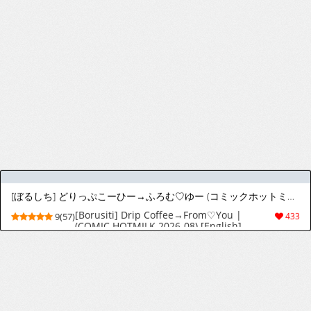
[可座ミドリ] あなたにご奉仕するために [中国翻訳] [無修正] [DL版]
[Kaza Midori] Anata ni Gohoushi Suru
9(119)
2402
Tame ni | 為了侍奉您 [Chinese]
[Decensored] [Digital]
[あきさかやもか] 実の妹が俺に冷たいので、妹の友達に生中出ししちゃいました [中国翻訳] [無修正] [DL版]
[Akisaka Yamoka] Jitsu no Imouto ga Ore
9(82)
1478
ni Tsumetai node, Imouto no Tomodachi
ni Nakadashi Shichaimashita - My
younger sister was cold to wards me, so I
creampied her friends. | 因為親妹妹對我
[あきさかやもか] 実の妹が俺に冷たいので、妹の友達に生中出ししちゃいました [中国翻訳] [無修正] [DL版]
很冷淡，所以只好內射她的好朋友 [Chinese]
[Decensored] [Digital]
[Akisaka Yamoka] Jitsu no Imouto ga Ore
9(75)
1588
ni Tsumetai node, Imouto no Tomodachi
ni Nakadashi Shichaimashita [Chinese]
[Decensored] [Digital]
[まいなぁぼぉい] まにすれ [英訳]
[Minor Boy] Manisure [English]
2(28)
25
[愛上陸] ふぁみこん 第5話 前編 (コミック エグゼ 73) [韓国翻訳]
[Aiue Oka] FamiCon - Family Control Ch. 5
9(66)
251