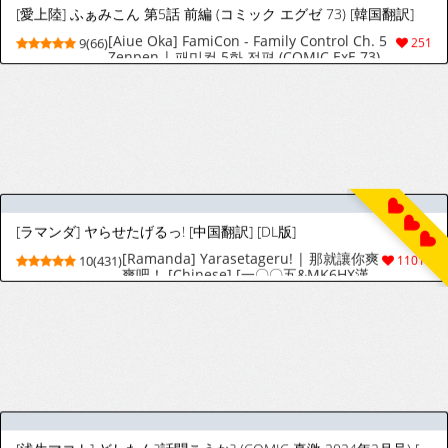
[Tabe Koji] GALSPOLICE 24H Vol.2 Ch. 1-9
9(87)
441
[English] [bfrost]
[サクラ ギンガ] 誘淫ハケン 第02巻
[Sakura Ginga] Yuuin Haken Volume 2
8(26)
98