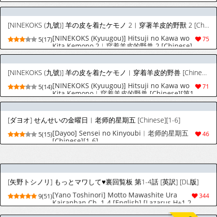
[NINEKOKS (九號)] 羊の皮を着たケモノ 2︱穿著羊皮的野獸 2 [Chinese]
[NINEKOKS (Kyuugou)] Hitsuji no Kawa wo
5(17)
75
Kita Kemono 2︱穿着羊皮的野兽 2 [Chinese]
[NINEKOKS (九號)] 羊の皮を着たケモノ︱穿着羊皮的野兽 [Chinese][第1卷]
[NINEKOKS (Kyuugou)] Hitsuji no Kawa wo
5(14)
71
Kita Kemono︱穿着羊皮的野兽 [Chinese][第1
卷]
[ダヨオ] せんせいの金曜日︱老师的星期五 [Chinese][1-6]
[Dayoo] Sensei no Kinyoubi︱老师的星期五
5(15)
46
[Chinese][1-6]
[矢野トシノリ] もっとマワして♥裏回覧板 第1-4話 [英訳] [DL版]
[Yano Toshinori] Motto Mawashite Ura
9(51)
344
Kairanban Ch. 1-4 [English] [Lazarus H+1 2
Translations] [Digital]
[らーめん] まな☆こまH’s 〜孕ませエッチなスピンオフ〜 [中国翻訳] [DL版]