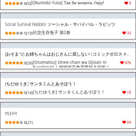
[Okumoto Yuta] Так би мовити, ґяру!
8(5)
9
Social Survival Rabbits ソーシャル・サバイバル・ラビッツ
社交生存兔子 第2卷
5(13)
33
[おそまつ] お姉ちゃんはおじさんに屈しない! (コミックゼロス #124) [中国翻訳] [DL版]
[Osomatsu] Onee-chan wa Ojisan ni
9(26)
476
Kusshinai! | 姊姊絕不會屈服於大叔的！
(COMIC XEROS #124) [Chinese] [Digital]
[ちだゆうき] サンタくんとあそぼう！
[ちだゆうき] サンタくんとあそぼう！
9(14)
19
PEEP4
8(21)
64