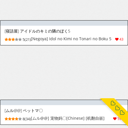
[Whitemoss] Fairy Tail
[Whitemoss] Fairy Tail妖尾系列[墓墓猫汉化]
4(29)
119
[寝語屋] アイドルのキミの隣のぼく4
[Negoya] Idol no Kimi no Tonari no Boku 4
5(18)
26
Stockings Mirror Maiden Venti Corruption
3(9)
21
Asuna - Nishida 2
9(11)
6