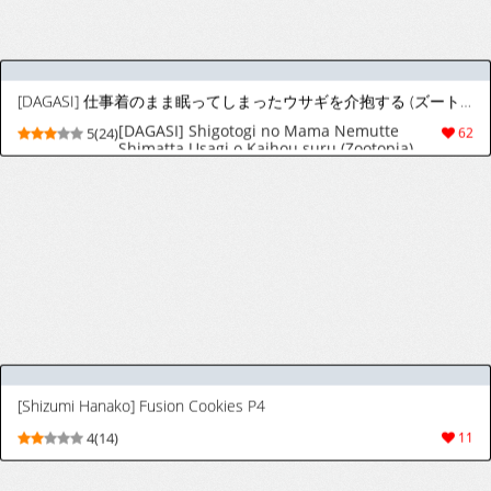
[Spedumon] Small On Top 0.91
9(25)
200