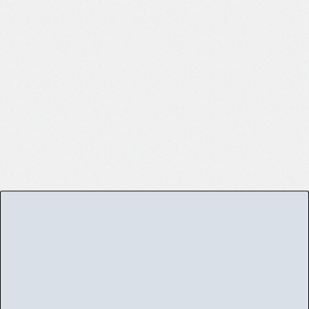
[映光] ノルムー (ゼンレスゾーンゼロ) [無修正]
[Akimitsu] Norma (Zenless Zone Zero)
8(14)
62
[Decensored]