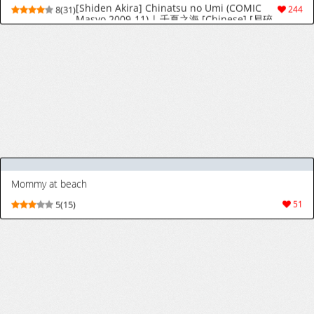
[幼彩社 (KINN)] ベティーはイタズラが好き2 (Re:ゼロから始める異世界生活) [ベトナム翻訳] [無修正] [DL版]
[Yousaisha (KINN)] Beatrice wa Itazura ga
9(10)
18
Suki (Re:Zero kara Hajimeru Isekai Seikatsu)
[Vietnamese Tiếng Việt] [Decensored]
[Digital]
[BRLL] 八重神子様に射精管理されたい部 [中国翻訳]
[BRLL] Yae Miko-sama ni shasei kanri
4(12)
94
saretai bu | 想被八重神子大人射精管理同好會
[Chinese] [不知何人漢化]