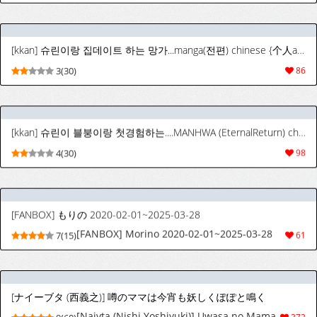
[kkan] 슈린이 블붕이랑 첫경험하는....MANHWA (EternalReturn) chinese {个人ai机翻}
4(30)
98
[FANBOX] もりの 2020-02-01~2025-03-28
[FANBOX] Morino 2020-02-01~2025-03-28
7(15)
61
[ナイーブタ (西義之)] 噂のママは今宵も妖しくぽぽと鳴く
[Naivta (Nishi Yoshiyuki)] Uwasa no Mama
9(60)
372
wa Koyoi mo Ayashiku Popo to Naku
[デッパツシンコー (葱田塩)] 黒ギャルコス売り子のご奉仕アフター [DL版]
[Deppatsu Shinkoo (Negita Shio)] Kuro Gal
9(53)
336
Cos Uriko no Gohoushi After [Digital]
[diletta (心友)] 托卵契約 いつも真面目な美人上司（人妻）が、なぜか托卵を迫ってきたので遠慮なく孕ませたった。