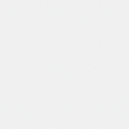
[Whitemoss1207] Battle of Christmas
[Whitemoss1207] Battle of Christmas圣诞之
5(25)
94
战[墓墓猫汉化]
[しでん晶] 千夏の海 (コミック・マショウ 2009年11月号) [中国翻訳]
[Shiden Akira] Chinatsu no Umi (COMIC
8(31)
244
Masyo 2009-11) | 千夏之海 [Chinese] [易碎
品个人汉化]
Mommy at beach
5(15)
51
[DAGASI] 仕事着のまま眠ってしまったウサギを介抱する (ズートピア) [無修正]
[DAGASI] Shigotogi no Mama Nemutte
5(24)
62
Shimatta Usagi o Kaihou suru (Zootopia)
[Decensored]
[Shizumi Hanako] Fusion Cookies P4
4(14)
11