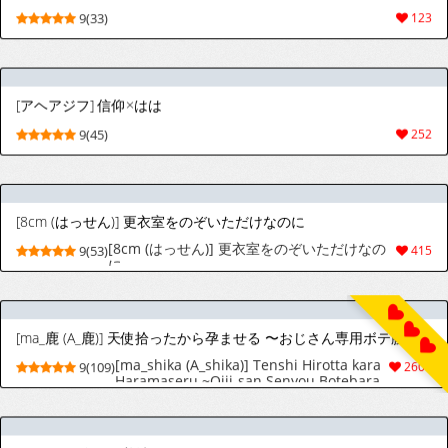
[ma_鹿 (A_鹿)] 天使拾ったから孕ませる 〜おじさん専用ボテ腹オナホになるまでの記録〜 [中国翻訳]
[ma_shika (A_shika)] Tenshi Hirotta kara
9(109)
2607
Haramaseru ~Ojii-san Senyou Botebara
Onaho ni Naru made no Kiroku~ | 让捡
到的天使怀上我的孩子 [Chinese] [欶澜汉化
组]
[きるきん]今日の美沙子さん 2025-D
[Kill the King] Today's Misako 2025-D
5(12)
31
[Null Brainz] Pixiv Fanbox (R-18G PLZ NO DOWNVOTE 獵奇注意 請勿差評)
5(160)
216
[♀こみ] セイア乳首強制開発
[♀ Komi ] Seia: Forced Nipple
4(17)
64
Stimulation/Training
[寝語屋] アイドルのキミの隣のぼく5