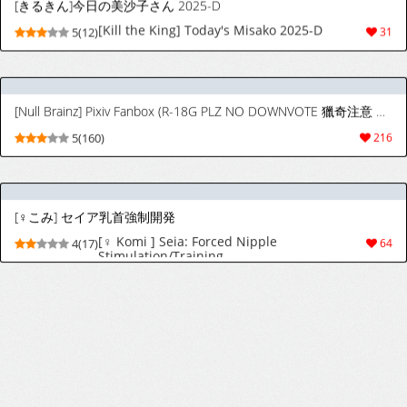
[Negoya] Idol no Kimi no Tonari no Boku 5
5(21)
43
[ムル@@] ペットマ〇
[ムル@@] 宠物妈〇[Chinese] [机翻自嵌]
8(34)
592
Tomie：Strange Woman [中国翻译]
Tomie：Strange Woman 富江：陌生的女人
4(11)
13
[狄更斯翻译]
[朝峰テル] 最後はヒロインに搾精Hされる話【デジタル特装版】【FANZA限定版】
[朝峰テル] 最後はヒロインに搾精Hされる話
9(71)
623
【デジタル特装版】【FANZA限定版】
[超重口味警告][サークルひとり]无恶不作的罗马人都是孙笑川——此寓言画作为论证依据
[サークルひとり]肉袋将軍ルーティエウス～最
5(19)
90
強の英雄が奴隷に堕とされ四肢を奪われ肉袋と
して穴を使い尽くされる～[有条色狗个人汉化]