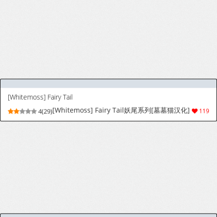
[幼彩社 (KINN)] ベティーはイタズラが好き (Re:ゼロから始める異世界生活) [ベトナム翻訳] [無修正] [DL版]
[Yousaisha (KINN)] Beatrice wa Itazura ga
9(14)
15
Suki (Re:Zero kara Hajimeru Isekai Seikatsu)
[Vietnamese Tiếng Việt] [Decensored]
[Digital]