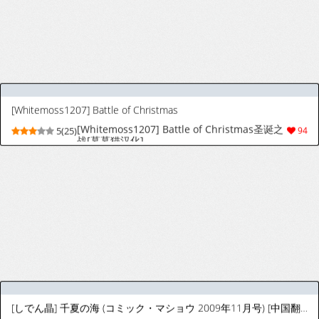
[黒下めがね] 結納品の女 [中国翻訳]［进行中］
[Kuro Megane] The betrothal gift | 聘礼之
9(96)
1432
女 [Chinese] [苻天王个人汉化]