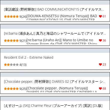
[童話建設 (野村輝弥)] BAD COMMUNICATION?15 (アイドルマスター シンデレラガールズ) [DL版]
[DOUWA-KENSETSU (Nomura Teruya)] BAD
9(24)
61
COMMUNICATION? 15 (THE IDOLM@STER
CINDERELLA GIRLS) [Digital]
[re:barna (浦歩あん)] 真乃と海辺のシャワールームで (アイドルマスター シャイニーカラーズ) [DL版]
[re:barna (Uraho An)] Mano to Umibe no
9(21)
36
Shower Room de (THE iDOLM@STER: Shiny
Colors) [Digital]
Resident Evil 2 - Extreme Naked
4(13)
23
[Chocolate pepper. (野村輝弥)] DIARIES 02 (アイドルマスター シンデレラガールズ) [DL版]
[Chocolate pepper. (Nomura Teruya)]
9(25)
68
DIARIES 02 (THE iDOLM@STER CINDERELLA
GIRLS) [Digital]
[えすけーぷ (SK)] Charme Fleur (ブルーアーカイブ) [英訳] [DL版]