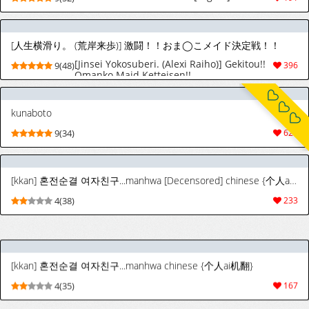
[人生横滑り。 (荒岸来歩)] 激闘！！おま◯こメイド決定戦！！
[Jinsei Yokosuberi. (Alexi Raiho)] Gekitou!!
9(48)
396
Omanko Maid Ketteisen!!
kunaboto
9(34)
628
[kkan] 혼전순결 여자친구...manhwa [Decensored] chinese {个人ai机翻}
4(38)
233
[kkan] 혼전순결 여자친구...manhwa chinese {个人ai机翻}
4(35)
167