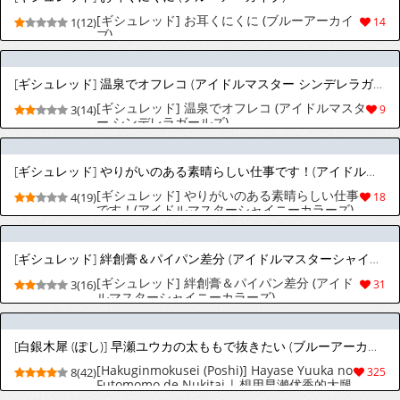
[ギシュレッド] お耳くにくに (ブルーアーカイ
1(12)
14
ブ)
[ギシュレッド] 温泉でオフレコ (アイドルマスター シンデレラガールズ)
[ギシュレッド] 温泉でオフレコ (アイドルマスタ
3(14)
9
ー シンデレラガールズ)
[ギシュレッド] やりがいのある素晴らしい仕事です！(アイドルマスターシャイニーカラーズ)
[ギシュレッド] やりがいのある素晴らしい仕事
4(19)
18
です！(アイドルマスターシャイニーカラーズ)
[ギシュレッド] 絆創膏＆パイパン差分 (アイドルマスターシャイニーカラーズ)
[ギシュレッド] 絆創膏＆パイパン差分 (アイド
3(16)
31
ルマスターシャイニーカラーズ)
[白銀木犀 (ぽし)] 早瀬ユウカの太ももで抜きたい (ブルーアーカイブ) [中国翻訳] [DL版]
[Hakuginmokusei (Poshi)] Hayase Yuuka no
8(42)
325
Futomomo de Nukitai | 想用早濑优香的大腿
来尽情发泄 (Blue Archive) [Chinese] [牛肉X