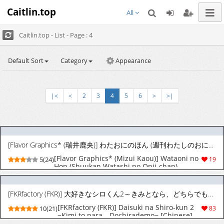
Caitlin.top
All
Caitlin.top - List - Page : 4
Default Sort
Category
Appearance
|<
<
2
3
4
5
6
>
>|
[Flavor Graphics* (瑞井鹿央)] わたおにのほん (週刊わたしのおにいちゃん) [英訳]
[Flavor Graphics* (Mizui Kaou)] Wataoni no
5(24)
19
Hon (Shuukan Watashi no Onii-chan)
[English]
[FKRfactory (FKR)] 大好きなシロくん2～きみとなら、どちらでも～ [中国翻訳] [DL版]
[FKRfactory (FKR)] Daisuki na Shiro-kun 2
10(21)
83
~Kimi to nara、Dochirademo~ [Chinese]
[Digital]