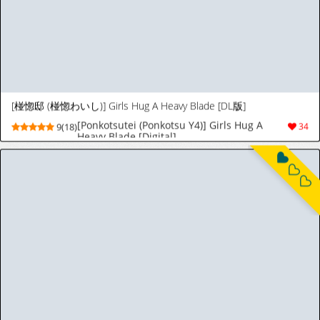
furau
3(19)
100
|<
<
2
3
4
5
6
>
>|