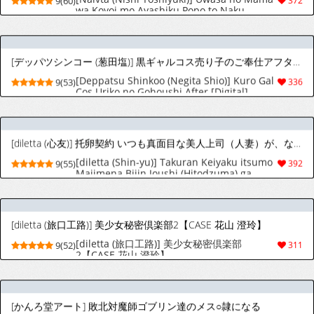
[diletta (Shin-yu)] Takuran Keiyaku itsumo
9(55)
392
Majimena Bijin Joushi (Hitodzuma) ga,
Naze ka Takuran o Sematte kitanode
Enryonaku Haramase tatta.
[diletta (旅口工路)] 美少女秘密倶楽部2【CASE 花山 澄玲】
[diletta (旅口工路)] 美少女秘密倶楽部
9(52)
311
2【CASE 花山 澄玲】
[かんろ堂アート] 敗北対魔師ゴブリン達のメス○隷になる
9(33)
123
[アヘアジフ] 信仰×はは
9(45)
252
[8cm (はっせん)] 更衣室をのぞいただけなのに
[8cm (はっせん)] 更衣室をのぞいただけなの
9(53)
415
に