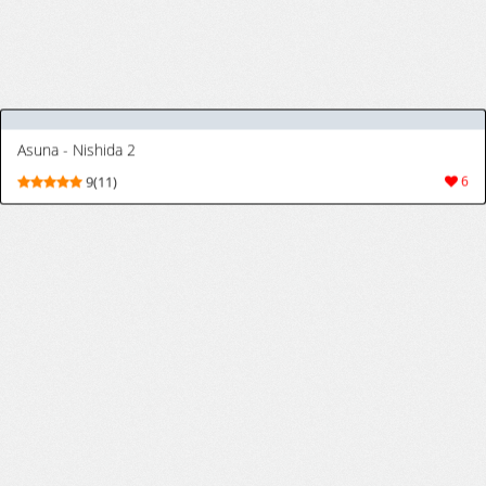
[らーめんらいす (らじー)] ひとり遊びに沈む花 (ブルーアーカイブ) [DL版]
[Ramen Rice (Razy)] Hitori Asobi ni
9(29)
120
Shizumu Hana (Blue Archive) [Digital]