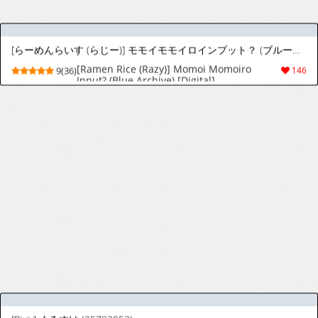
[映光] ヴェリナ (ゼンレスゾーンゼロ) [無修正]
[Akimitsu] Velina (Zenless Zone Zero)
6(16)
52
[Decensored]
春日部ヒロインズ