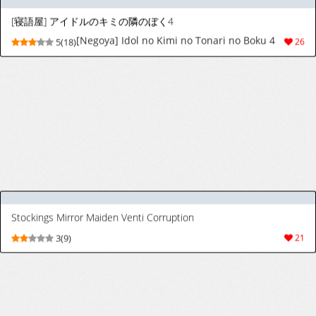
[True RIDE (真実)] ひじりんとセックスしましょ (東方Project) [DL版]
[True RIDE (Shinjitsu)] Hijirin to Sex
8(21)
21
shimasho (Touhou Project) [Digital]