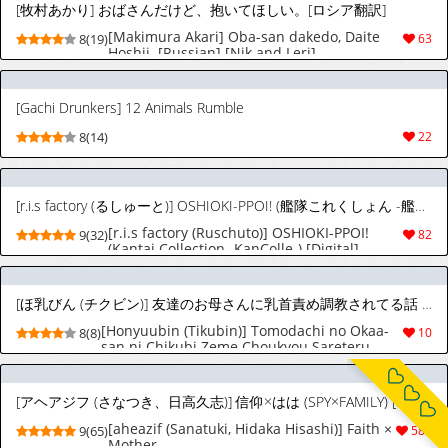
[牧村あかり] おばさんだけど、抱いてほしい。[ロシア翻訳]
[Makimura Akari] Oba-san dakedo, Daite
8(19)
63
Hoshii. [Russian] [Nik and Leri]
[Gachi Drunkers] 12 Animals Rumble
8(14)
22
[r.i.s factory (るしゅーと)] OSHIOKI-PPOI! (艦隊これくしょん -艦これ-) [DL版]
[r.i.s factory (Ruschuto)] OSHIOKI-PPOI!
9(32)
82
(Kantai Collection -KanColle-) [Digital]
[ほ乳びん (チクビン)] 友達のお母さんに乳首責め調教されてる話 [イタリア翻訳]
[Honyuubin (Tikubin)] Tomodachi no Okaa-
8(8)
10
san ni Chikubi Zeme Choukyou Sareteru
Hanashi | Vengo addestrato alla
stimolazione dei capezzoli dalla mamma di
un mio amico [Italian]
[アヘアジフ (さなつき、日高久志)] 信仰×はは (SPY×FAMILY) [DL版]
[aheazif (Sanatuki, Hidaka Hisashi)] Faith ×
9(65)
583
Mother