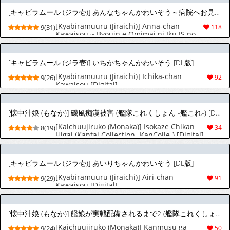
[キャビラムール (ジラ壱)] あんなちゃんかわいそう～病院へお見舞いに行くJSの話～ [DL版]
[Kyabiramuuru (Jiraichi)] Anna-chan
9(31)
118
Kawaisou ~ Byouin e Omimai ni Iku JS no
Hanashi ~ [Digital]
[キャビラムール (ジラ壱)] いちかちゃんかわいそう [DL版]
[Kyabiramuuru (Jiraichi)] Ichika-chan
9(26)
92
Kawaisou [Digital]
[懐中汁娘 (もなか)] 磯風痴漢被害 (艦隊これくしょん -艦これ-) [DL版]
[Kaichuujiruko (Monaka)] Isokaze Chikan
8(19)
34
Higai (Kantai Collection -KanColle-) [Digital]
[キャビラムール (ジラ壱)] あいりちゃんかわいそう [DL版]
[Kyabiramuuru (Jiraichi)] Airi-chan
9(29)
91
Kawaisou [Digital]
[懐中汁娘 (もなか)] 艦娘が実戦配備されるまで2 (艦隊これくしょん -艦これ-) [DL版]
[Kaichuujiruko (Monaka)] Kanmusu ga
9(24)
50