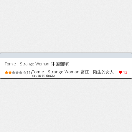
[らーめんらいす (らじー)] モモイモモイロインプット？ (ブルーアーカイブ) [DL版]
[Ramen Rice (Razy)] Momoi Momoiro
9(36)
146
Input? (Blue Archive) [Digital]
[Pixiv] くろすけ (25792953)
4(39)
85
[悪目] Idols - Chaos Zero Nightmare (PT BR | Henhuato)
9(3)
9
[椪惚邸 (椪惚わいし)] Girls Hug A Heavy Blade [DL版]
[Ponkotsutei (Ponkotsu Y4)] Girls Hug A
9(18)
34
Heavy Blade [Digital]