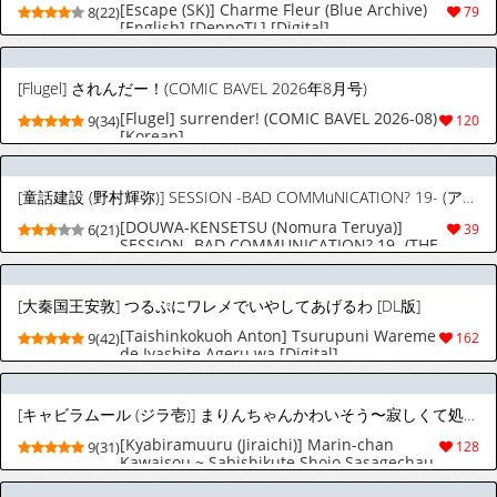
[Escape (SK)] Charme Fleur (Blue Archive)
8(22)
79
[English] [DeppoTL] [Digital]
[Flugel] されんだー！(COMIC BAVEL 2026年8月号)
[Flugel] surrender! (COMIC BAVEL 2026-08)
9(34)
120
[Korean]
[童話建設 (野村輝弥)] SESSION -BAD COMMuNICATION? 19- (アイドルマスター シンデレラガールズ) [DL版]
[DOUWA-KENSETSU (Nomura Teruya)]
6(21)
39
SESSION -BAD COMMUNICATION? 19- (THE
IDOLM@STER CINDERELLA GIRLS) [Digital]
[大秦国王安敦] つるぷにワレメでいやしてあげるわ [DL版]
[Taishinkokuoh Anton] Tsurupuni Wareme
9(42)
162
de Iyashite Ageru wa [Digital]
[キャビラムール (ジラ壱)] まりんちゃんかわいそう〜寂しくて処女捧げちゃうJSの話〜 [DL版]
[Kyabiramuuru (Jiraichi)] Marin-chan
9(31)
128
Kawaisou ~ Sabishikute Shojo Sasagechau
JS no Hanashi ~ [Digital]