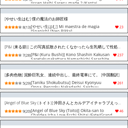
Jissen Haibi Sareru made 2 (Kantai
Collection -KanColle-) [Digital]
[やせい生はむ] 僕の魔法のお師匠様
[やせい生はむ] Mi maestra de magia
8(13)
23
[Spanish] [Neo-Rikka]
[P&I (来る節)] この写真拡散されたくなかったら生乳晒して性処理しろよ [中国翻訳]
[P&I (Kuru Bushi)] Kono Shashin Kakusan
7(28)
237
Saretakunakattara Namachichi Sarashite
Seishori Shiro yo | 想让这张照片扩散出去的
话，就露出胸部给我提供性服务 [Chinese]
[多肉色物] 泥酔巨乳女、連続中出し、最終電車にて。 [中国翻訳]
[Taniku Shokubutsu] Deisui Kyonyuu
5(29)
261
Onna, Renzoku Nakadashi, Saishuu
Densha nite. | 醉醺醺的巨乳女子，在最後一
班電車上連續內射。 [Chinese]
[Angel of Blue Sky (トイト)] 沖田さんとカルデアイチャラブえっちしたい (Fate/Grand Order) [DL版]
[Angel of Blue Sky (Toito)] Okita-san to
9(20)
46
Chaldea Icha Love Ecchi Shitai (Fate/Grand
Order) [Digital]