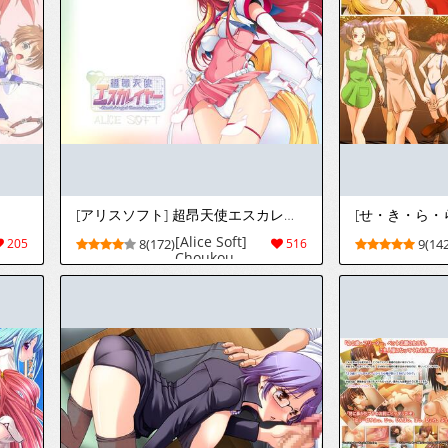
[アリスソフト] 超昂天使エスカレイヤー
[せ・き・ら・
[Alice Soft]
205
8(172)
516
9(142
Choukou
Tenshi
Escalayer -
Beat Angel
Escalayer