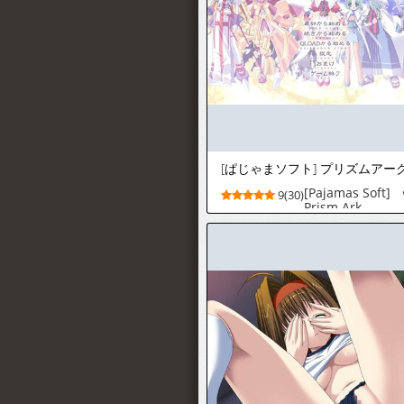
[Pajamas Soft]
9(30)
Prism Ark -
Nanairo no
Omoi wo
Tsugumu Kaze -
PRISM HEART II
-