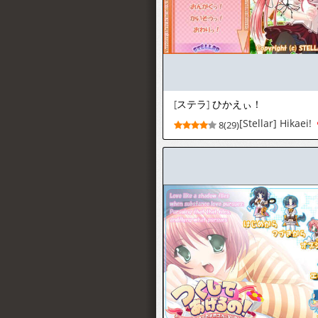
[ステラ] ひかえぃ！
[Stellar] Hikaei!
8(29)