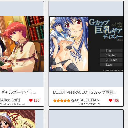
Akane-iro no
Non-human
Palette ～
Killer
[アリスソフト] ギャルズーアイランド
[ALEUTIAN (RACCO)] Gカップ巨乳ギア ディズィー G-Cup Size a Big Breast Gear Dizzy (ギルティギア)
[Alice Soft]
[ALEUTIAN
126
9(66)
106
Galzoo Island
(RACCO)] G-
Cup Kyonyuu
Gear Dizzy
(Guilty Gear)