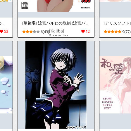
[ピースソフト] つくしてあげるの！～だっておにいちゃんのおよめさんになりたいんだもん～
[華路場] 涼宮ハルヒの塊崩 (涼宮ハルヒの憂鬱)
[Kajiba]
53
6(43)
12
9(77)
Suzumiya
Haruhi no Block
Kuzushi
(Suzumiya
Haruhi no
Yuuutsu)