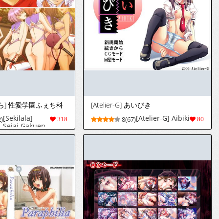
ら] 性愛学園ふぇち科
[Atelier-G] あいびき
[Sekilala]
[Atelier-G] Aibiki
)
318
8(67)
80
Seiai Gakuen
Fechika