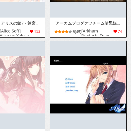
[アリスソフト] アリスの館7 - 鈴宮刑務娼館-
[アーカムプロダクツチーム暗黒媒体] ぼくのむしかご
[Alice Soft]
[Arkham
152
8(45)
74
Alice no Yakata
Products Team
7 - Suzumiya
Ankoku Baitai]
Keimushoukan
Boku no
-
Mushikago