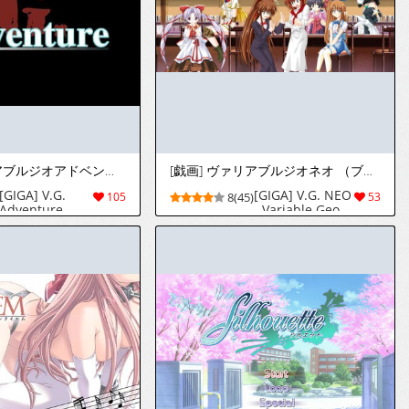
[戯画] ヴァリアブルジオアドベンチャーショカイバン
[戯画] ヴァリアブルジオネオ （ブイジーネオ）
[GIGA] V.G.
[GIGA] V.G. NEO
105
8(45)
53
Adventure -
- Variable Geo
Variable Geo
Neo
Adventure