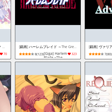
[ぱじゃまソフト] プリズムアーク 七色の想いを紡ぐ風 - PRISM HEART II -
[戯画] ハーレムブレイド ～The Greatest of All Time.～
[Giga] Harlem
70
8(123)
323
7(80)
Blade ~The
Greatest of All
Time.~