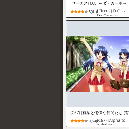
[サーカス] D.C. ～ダ・カーポ～
[Circus] D.C. ～
8(61)
Da Capo ～
(C67) [Alpha to
8(54)
Yukaina