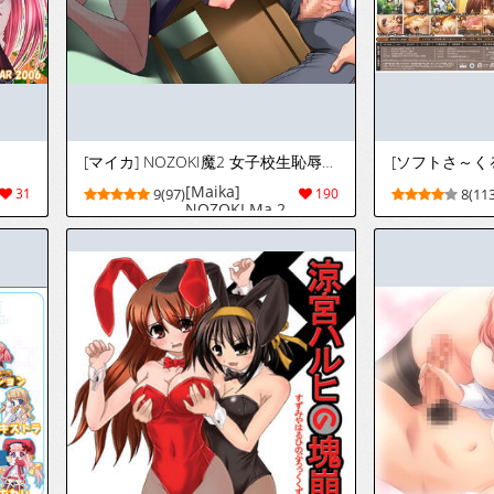
[マイカ] NOZOKI魔2 女子校生恥辱のアングル
[Maika]
31
9(97)
190
8(113
NOZOKI Ma 2 -
Joshikousei
Chijoku no
Angle