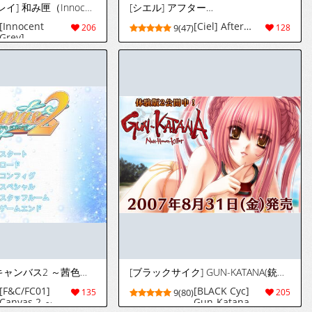
[イノセントグレイ] 和み匣（InnocentGreyファンディスク）
[シエル] アフター…
[Innocent
[Ciel] After…
206
9(47)
128
Grey]
Nagomibako
(Innocent Grey
Fandisk)
[F&C・FC01] キャンバス2 ～茜色のパレット～
[ブラックサイク] GUN-KATANA(銃刀)-NonHumanKiller-
[F&C/FC01]
[BLACK Cyc]
135
9(80)
205
Canvas 2 ～
Gun-Katana -