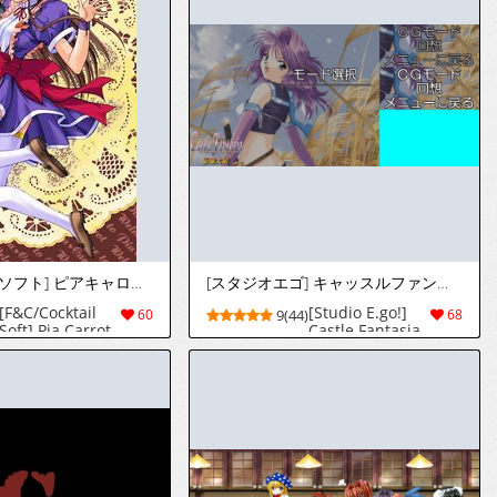
[F&C/カクテルソフト] ピアキャロットようこそ!!2
[スタジオエゴ] キャッスルファンタジア ～聖魔大戦～
[F&C/Cocktail
[Studio E.go!]
60
9(44)
68
Soft] Pia Carrot
Castle Fantasia
e Youkoso!! 2
～Seima Taisen
～