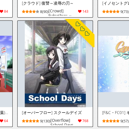
[クラウド] 復讐～凌辱の刃～
[Crowd]
84
8(90)
143
9(73)
Fukushuu ～
Ryojoku no
Yaiba ～
(C67) [有葉と愉快な仲間たち (有葉)] スクール×スクール (スクールランブル)
[オーバーフロー] スクールデイズ
[Overflow]
64
9(130)
768
9(57)
School Days