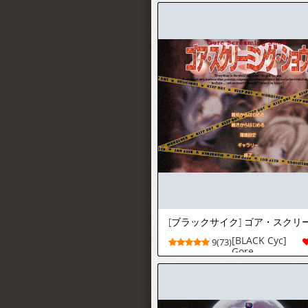
Nakamatachi
(Alpha)]
SCHOOL X
SCHOOL (School
Rumble)
[BLACK Cyc]
9(73)
Gore
Screaming
Show