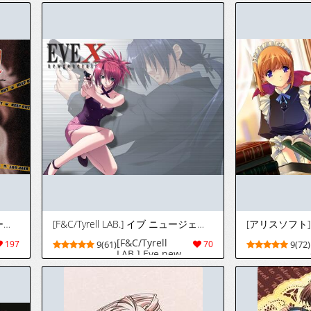
[ブラックサイク] ゴア・スクリーミング・ショウ
[F&C/Tyrell LAB.] イブ ニュージェネレションエックス
[F&C/Tyrell
197
9(61)
70
9(72)
LAB.] Eve new
generation X