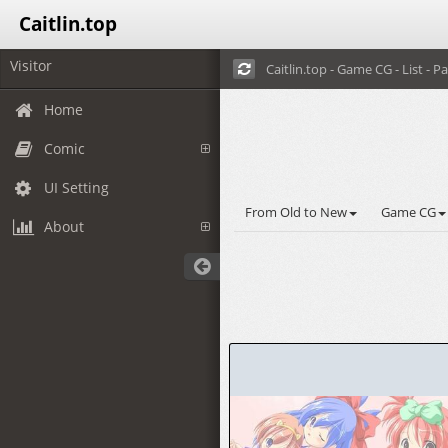
Caitlin.top
Visitor
Caitlin.top - Game CG - List - Pa
Home
Comic
UI Setting
From Old to New
Game CG
About