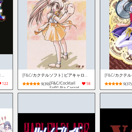
[デジアニメ・コーポレイション] エンジェルブレイド
[F&C/カクテルソフト] ピアキャロットへようこそ
[F&C/Cocktail
122
9(39)
58
9(37)
Soft] Pia Carrot
e Youkoso!!