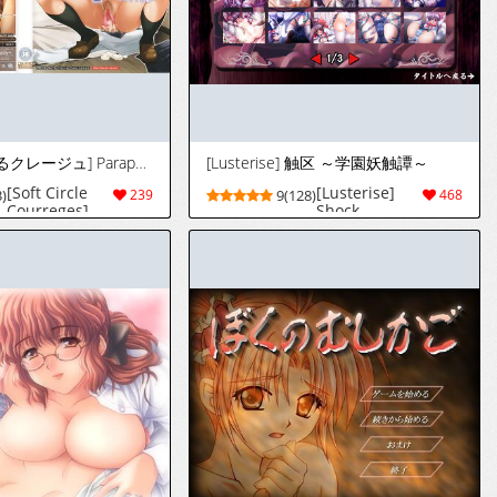
[ソフトさ～くるクレージュ] Paraphilia ～ペット志願～
[Lusterise] 触区 ～学園妖触譚～
[Soft Circle
[Lusterise]
)
239
9(128)
468
Courreges]
Shock
Paraphilia ～
~Gakuen
Pet Shigan～
Youshokutan~