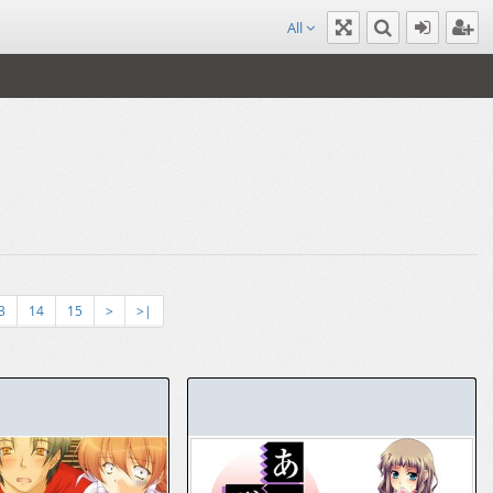
All
3
14
15
>
>|