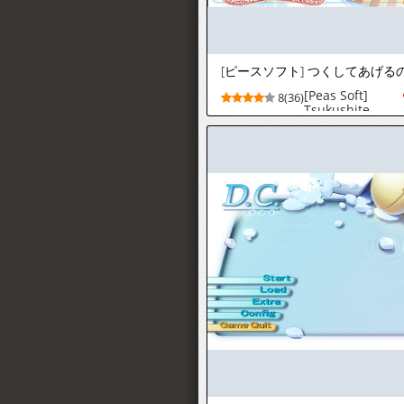
[Peas Soft]
8(36)
Tsukushite
Ageruno! ～
Datte Oniichan
no Oyome-san
ni
Naritaindamon
～