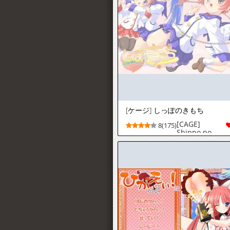
[ケージ] しっぽのきもち
[CAGE]
8(175)
Shippo no
Kimochi