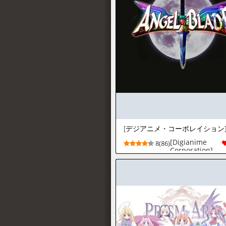
[Digianime
8(86)
Corporation]
Angel Blade