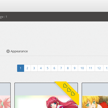
ge : 1
Appearance
1
2
3
4
5
6
7
8
9
10
11
12
1