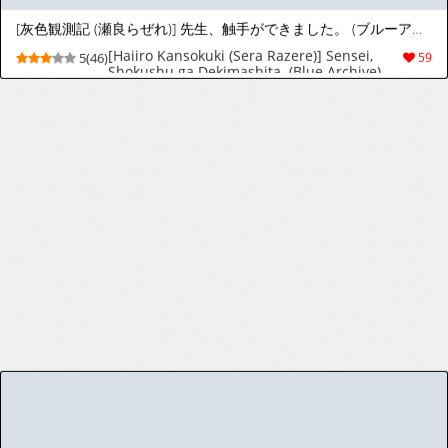
【finch0023】阿罗夏 Alyosha
9(28)
188
1
2
3
4
5
>
>|