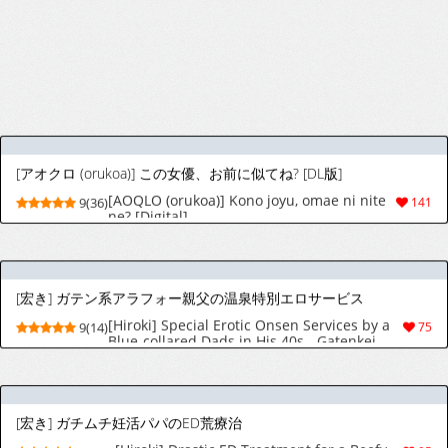
隣の地味男がどすけべカントボーイだった
Tonari no Jimiotoko ga Dosukebe Cuntboy
5(19)
64
Datta
[つゆだく (牛☆丼子)] 家政夫の三鷹さん
[つゆだく (牛☆丼子)] 家政夫の三鷹さん
8(13)
37
[デカい!ゴツい!鳳ヶ下学園 (ふの)] 義弟に(妻の弟×姉の夫)
[デカい!ゴツい!鳳ヶ下学園 (ふの)] 義弟に(妻の
9(12)
42
弟×姉の夫)
[pacozu] The Wolf and the Three Little Pigs – Estrus Season [JP]
8(17)
44
[つゆだく (牛☆丼子)] 清楚顔ドスケベボディお兄さん癒しのいやらしオナニー配信～星夜くん編～