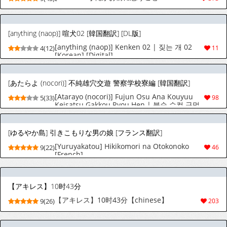
[anything (naop)] 喧犬02 [韓国翻訳] [DL版]
[anything (naop)] Kenken 02 | 짖는 개 02
4(12)
11
[Korean] [Digital]
[あたらよ (nocori)] 不純雄穴交遊 警察学校寮編 [韓国翻訳]
[Atarayo (nocori)] Fujun Osu Ana Kouyuu
5(33)
98
Keisatsu Gakkou Ryou Hen | 불순 수컷 구멍
교유 - 경찰학교 기숙사 편 [Korean]
[ゆるやか島] 引きこもりな男の娘 [フランス翻訳]
[Yuruyakatou] Hikikomori na Otokonoko
9(22)
46
[French]
【アキレス】10时43分
【アキレス】10时43分【chinese】
9(26)
203