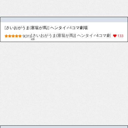
Island of Abundance [English]
9(27)
144