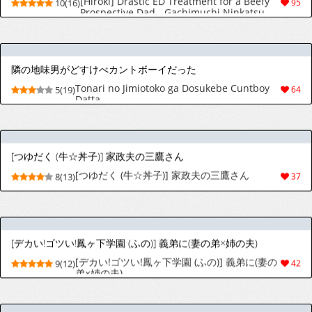
[つゆだく (牛☆丼子)] 长相清纯身材色情的大哥
4(23)
69
哥的治愈色色自慰直播～星夜君篇～[MTL]
[ ムロマチ ] おねがい今夜は
[ ムロマチ ] 拜托了，至少今晚……[MTL]
8(46)
314
[HONEY QP (命わずか)] ○漢OK蕩カサレ男子
[HONEY QP (Inochi Wazuka)] Chikan OK
6(28)
81
Dàng Kasare Danshi
初物クズリーマン 尊厳破壊のメス堕ちえっち
[kuma tawara nyan go suchin]hatsumono
8(40)
284
kuzu riiman songen hakai no mesu ochi e
chi | 废柴上班族的第一次1【兰花汉化】
[ぶらんらん] 後輩2人に全性感帯寸止めされる34歳係長
[ぶらんらん] 後輩2人に全性感帯寸止めされる
8(24)
171
34歳係長