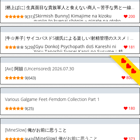
[栖上ばに] 生真面目な貴族軍人と食えない商人～苦手な男と一線を越えてしまった日～︱一本正经的贵族军人与精明狡黠的商人～和难以应付的男人跨越界线的那一天～
[Skirmish Bunny] Kimajime na kizoku
9(31)
200
gunjin to kuenai shōnin ~ nigate na otoko
to issen o koete shimatta hi ~︱一本正经的
贵族军人与精明狡黠的商人～和难以应付的男
人跨越界线的那一天～
[牛☆丼子] サイコパスドS彼氏による楽しい!射精管理のススメ︱精神变态抖S男友带来的快乐！射精管理指南 [Chinese][全1话]
[Gyu Donko] Psychopath doS Kareshi ni
5(29)
181
Yoru Tanoshii Syasei Kanri no Susume︱精
神变态抖S男友带来的快乐！射精管理指南
[Chinese][全1话]
[Axi] 阿囍 (Uncensored) 2026.07.30
9(643)
8069
Various Galgame Feet-Femdom Collection Part 1
9(25)
180
[MineSlow] 俺がお前に思うこと
[MineSlow] 俺がお前に思うこと
9(43)
373