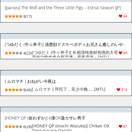
[ ムロマチ ] おねがい今夜は
[ ムロマチ ] 拜托了，至少今晚……[MTL]
8(44)
310
[HONEY QP (命わずか)] ちょろぱい先生ヤリサー堕ち
[HONEY QP (Inochi Wazuka)] Choro Pai
4(28)
43
Sensei Yarisā Ochi (Incomplete)
[nullQ] 有名人との秘密の逢瀬 ハンマー投げ選手編 [英訳] [無修正]
[nullQ] A Secret Affair with a Celebrity:
9(37)
317
The Hammer Thrower Edition | Yūmeijin
to no Himitsu no Ōse: Hammānage
Senshu-hen [English] [Decensored]
[nullQ] 引越し作業員の裏サービス [英訳] [無修正]
[nullQ] The Mover's Secret Service |
9(37)
233
Hikkoshi sagyōin no ura sābisu [English]
[Decensored]
[HONEY QP (命わずか)] ちょろぱい先生に裏オプション付けます
[HONEY QP (Inochi Wazuka)] Choro Pai
4(34)
39