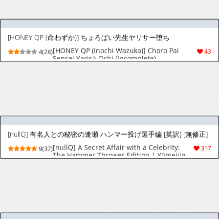
[人生的にも虫の息 (さいころ)] 思ってたのと違う1～海外セレブを満足させるだけのかんたんなおしごと～
[人生的にも虫の息 (さいころ)] 思ってたのと
8(25)
173
違う1～海外セレブを満足させるだけのかんた
んなおしごと～
[ ムロマチ ] おねがい今夜は
[ ムロマチ ] おねがい今夜は
9(23)
92
[さいおがうま(塞翁が馬)] ヘンタイ♂4コマ劇場
[さいおがうま(塞翁が馬)] ヘンタイ♂4コマ劇
9(31)
133
場
[灰色観測記 (瀬良らぜれ)] 先生、触手ができました。 (ブルーアーカイブ) [英訳] [DL版]
[Haiiro Kansokuki (Sera Razere)] Sensei,
5(46)
59
Shokushu ga Dekimashita. (Blue Archive)
[English] [SCANMTL] [Digital]
[にぼし]イメージセット [バージル受け](デビルメイクライ) [中国翻訳]
[にぼし]Image Set [Bottom Vergil](Devil May
6(29)
39
Cry) [Chinese]