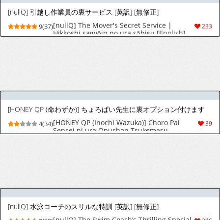
[うろたじん (虚田じん)] みだら夢みる神父様2【前編】～男娼に扮し身を捧げる元・神父様～
[うろたじん (虚田じん)] 沉沦淫梦的神父
5(22)
121
2【前篇】～扮作男娼献身的元·神父～
[yokomope] 絶倫後輩有賀くん
[yokomope] 絶倫後輩有賀くん
9(24)
123
[ネフラデルS.P.A ] 女装男子×女装男子合同誌 手袋で開発特集号
[ネフラデルS.P.A ] 女装男子×女装男子合同誌
8(29)
158
手袋で開発特集号
[甘党たぬき] 読むだけで洗脳 気づいたら絶対服従 魔法の禁書
8(21)
80
[つゆだく (牛☆丼子)] 関西弁ドS幼馴染に挟まれて理性崩壊調教セックス