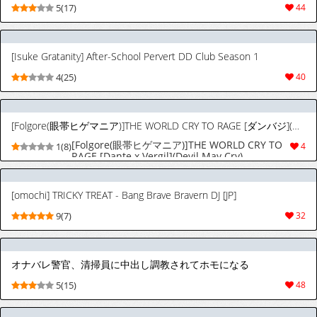
5(17)
44
[Isuke Gratanity] After-School Pervert DD Club Season 1
4(25)
40
[Folgore(眼帯ヒゲマニア)]THE WORLD CRY TO RAGE [ダンバジ](デビルメイクライ) [中国翻訳]
[Folgore(眼帯ヒゲマニア)]THE WORLD CRY TO
1(8)
4
RAGE [Dante x Vergil](Devil May Cry)
[Chinese]
[omochi] TRICKY TREAT - Bang Brave Bravern DJ [JP]
9(7)
32
オナバレ警官、清掃員に中出し調教されてホモになる
5(15)
48