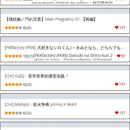
amayakashi chōkyō de ochiru︱被囚禁的间
谍因溺爱调教而沦陷 [Chinese][全1话]
【雄妊娠／汚れ注意】Male Pregnancy-01-【前編】
8(26)
147
[FKRfactory (FKR)] 大好きなシロくん2～きみとなら、どちらでも～ [中国翻訳] [DL版]
[FKRfactory (FKR)] Daisuki na Shiro-kun 2
10(21)
87
~Kimi to nara、Dochirademo~ [Chinese]
[Digital]
[CHI] nullQ - 异常世界的课堂实践 1
9(23)
157
[CHI] Midnyte - 欲火争锋 Johnny X Reed
6(22)
157