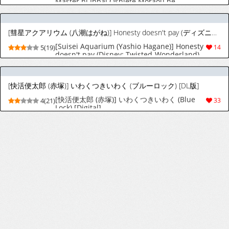
[Suisei Aquarium (Yashio Hagane)] Honesty
5(19)
14
doesn't pay (Disney: Twisted-Wonderland)
[Digital]
[快活便太郎 (赤塚)] いわくつきいわく (ブルーロック) [DL版]
[快活便太郎 (赤塚)] いわくつきいわく (Blue
4(21)
33
Lock) [Digital]
[アオクロ (orukoa)] この女優、お前に似てね? [DL版]
[AOQLO (orukoa)] Kono joyu, omae ni nite
9(36)
141
ne? [Digital]
[宏き] ガテン系アラフォー親父の温泉特別エロサービス
[Hiroki] Special Erotic Onsen Services by a
9(14)
75
Blue-collared Dads in His 40s - Gatenkei
Arafō Oyaji no Onsen Tokubetsu Ero Sābisu
[宏き] ガチムチ妊活パパのED荒療治
[Hiroki] Drastic ED Treatment for a Beefy
10(16)
95
Prospective Dad - Gachimuchi Ninkatsu
Papa no ED Araryouji