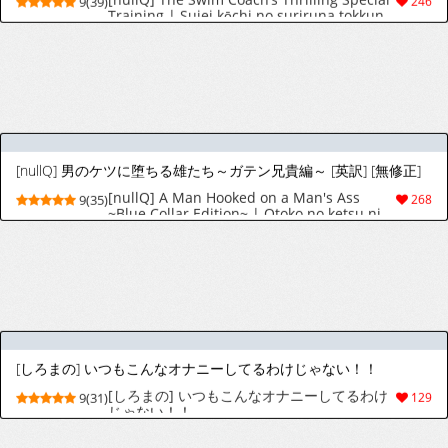
[つゆだく (牛☆丼子)] 関西弁ドS幼馴染に挟ま
5(20)
86
れて理性崩壊調教セックス
[んぴんぴ] 勇者パーティーをクビにしたらメス堕ちさせられました [中国翻訳]
[んぴんぴ] 把队友踢出勇者小队后，反而被
9(138)
1337
他弄成了雌堕 [MTL]