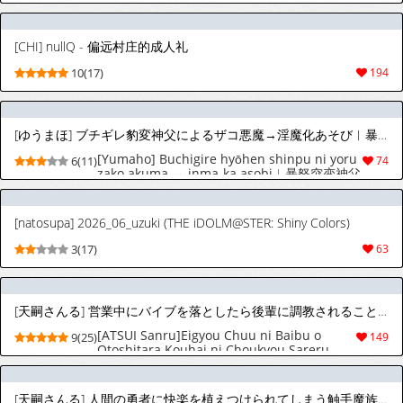
[CHI] nullQ - 偏远村庄的成人礼
10(17)
194
[ゆうまほ] ブチギレ豹変神父によるザコ悪魔→淫魔化あそび︱暴怒突变神父的杂鱼恶魔→淫魔化游戏 [Chinese][全1话]
[Yumaho] Buchigire hyōhen shinpu ni yoru
6(11)
74
zako akuma → inma-ka asobi︱暴怒突变神父
的杂鱼恶魔→淫魔化游戏 [Chinese][全1话]
[natosupa] 2026_06_uzuki (THE iDOLM@STER: Shiny Colors)
3(17)
63
[天嗣さんる] 営業中にバイブを落としたら後輩に調教されることになったリーマンの話︱上班时掉了震动棒后被后辈调教的上班族的故事 [Chinese][全1话]
[ATSUI Sanru]Eigyou Chuu ni Baibu o
9(25)
149
Otoshitara Kouhai ni Choukyou Sareru
Koto ni natta Riiman no Hanashi ︱上班时
掉了震动棒后被后辈调教的上班族的故事
[Chinese][全1话]
[天嗣さんる] 人間の勇者に快楽を植えつけられてしまう触手魔族の話︱被人类勇者植下快乐种子的触手魔族 [Chinese][全1话]