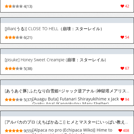
[Jillian(うる)] CLOSE TO HELL（崩壊：スターレイル）
6(21)
54
[pisuke] Honey Sweet Creampie (崩壊：スターレイル)
5(38)
67
[あうあぐ豚] ふたなり白雪姫×ジャック逆アナル (神獄塔メアリスケルター) [日本語、英語]
[Auagu Buta] Futanari Shirayukihime x Jack
5(37)
94
Gyaku Anal (Kangokutou Mary Skelter)
[Japanese, English]
[アルパカのプロ (えちぱかゐこ)] ヒメとマスターにいっぱい教えてもらおうね (VOICEROID) [中国翻訳] [DL版]
[Alpaca no pro (Echipaca Wiko)] Hime to
9(55)
408
Master ni Ippai Oshiete Moraou ne
(VOICEROID) [Chinese] [迷幻仙域×真不可视
汉化组] [Digital]
[彗星アクアリウム (八潮はがね)] Honesty doesn't pay (ディズニー ツイステッドワンダーランド) [DL版]