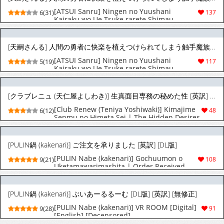
[ATSUI Sanru] Ningen no Yuushani
6(31)
137
Kairaku wo Ue Tsuke rarete Shimau
Shokushu Mazoku no Hanashi︱被人类勇者
植下快乐种子的触手魔族 [Chinese][全1话]
[天嗣さんる] 人間の勇者に快楽を植えつけられてしまう触手魔族の話 番外編︱被人类勇者强行植入快感的触手魔族的故事 番外篇 [Chinese][全1话]
[ATSUI Sanru] Ningen no Yuushani
5(19)
117
Kairaku wo Ue Tsuke rarete Shimau
Shokushu Mazoku no Hanashi Bangai-hen
︱被人类勇者强行植入快感的触手魔族的故事
番外篇 [Chinese][全1话]
[クラブレニュ (天仁屋よしわき)] 生真面目専務の秘めた性 [英訳] [無修正]
[Club Renew (Teniya Yoshiwaki)] Kimajime
6(12)
48
Senmu no Himeta Sei | The Hidden Desires
of the Upright Executive [English]
[Decensored]
[PULIN鍋 (kakenari)] ご注文を承りました [英訳] [DL版]
[PULIN Nabe (kakenari)] Gochuumon o
9(21)
108
Uketamawarimashita | Order Received
[English] [Digital]
[PULIN鍋 (kakenari)] ぶいあーるるーむ [DL版] [英訳] [無修正]
[PULIN Nabe (kakenari)] VR ROOM [Digital]
9(28)
91
[English] [Decensored]