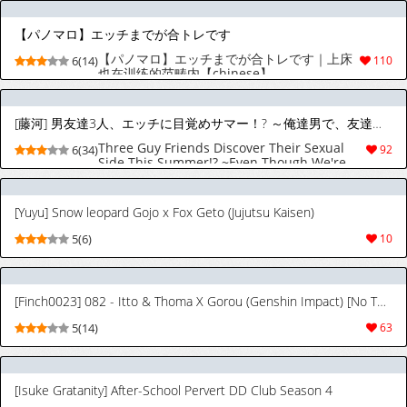
【パノマロ】エッチまでが合トレです
【パノマロ】エッチまでが合トレです｜上床
6(14)
110
也在训练的范畴内【chinese】
[藤河] 男友達3人、エッチに目覚めサマー！? ～俺達男で、友達なのに！～
Three Guy Friends Discover Their Sexual
6(34)
92
Side This Summer!? ~Even Though We're
Just Guys and Friends!~ [MTL]
[Yuyu] Snow leopard Gojo x Fox Geto (Jujutsu Kaisen)
5(6)
10
[Finch0023] 082 - Itto & Thoma X Gorou (Genshin Impact) [No Text, Japanese]
5(14)
63
[Isuke Gratanity] After-School Pervert DD Club Season 4