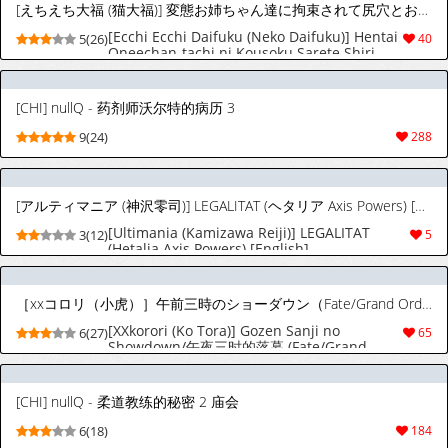
[えちえち大福 (猫大福)] 変態お姉ちゃん達に拘束されて尻穴とおちんちんを責められるお話
[Ecchi Ecchi Daifuku (Neko Daifuku)] Hentai
5(26)
40
Oneechan-tachi ni Kousoku Sarete Shiri
Ana to Ochinchin o Semerareru Ohanashi
[CHI] nullQ - 药剂师沃尔特的病历 3
9(24)
288
[アルティマニア (神沢零司)] LEGALITAT (ヘタリア Axis Powers) [英訳]
[Ultimania (Kamizawa Reiji)] LEGALITAT
3(12)
5
(Hetalia Axis Powers) [English]
［xxコロリ（小虎）］午前三時のショーダウン（Fate/Grand Order）【Tsumugi个人汉化】
[XXkorori (Ko Tora)] Gozen Sanji no
6(27)
65
Showdown/午夜三时的落幕 (Fate/Grand
Order)【Tsumugi个人汉化】
[CHI] nullQ - 柔道教练的秘密 2 庙会
6(18)
184