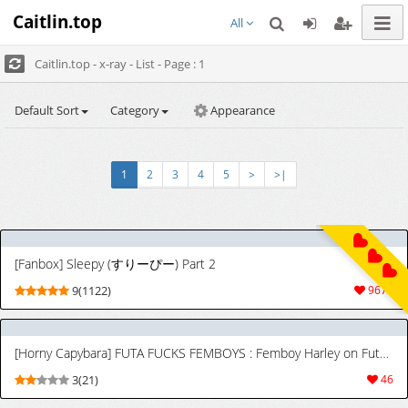
Caitlin.top
All
Caitlin.top - x-ray - List - Page : 1
Default Sort
Category
Appearance
1
2
3
4
5
>
>|
[Fanbox] Sleepy (すりーぴー) Part 2
9(1122)
9675
[Horny Capybara] FUTA FUCKS FEMBOYS : Femboy Harley on Futanari Leia
3(21)
46