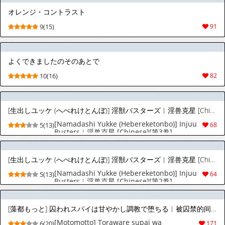
オレンジ・コントラスト
9(15)
91
よくできましたのそのあとで
10(16)
82
[生出しユッケ (へべれけとんぼ)] 淫獣バスターズ︱淫兽克星 [Chinese][第3卷]
[Namadashi Yukke (Hebereketonbo)] Injuu
5(13)
68
Busters︱淫兽克星 [Chinese][第3卷]
[生出しユッケ (へべれけとんぼ)] 淫獣バスターズ︱淫兽克星 [Chinese][第2卷]
[Namadashi Yukke (Hebereketonbo)] Injuu
5(13)
64
Busters︱淫兽克星 [Chinese][第2卷]
[藻都もっと] 囚われスパイは甘やかし調教で堕ちる︱被囚禁的间谍因溺爱调教而沦陷 [Chinese][全1话]
[Motomotto] Toraware supai wa
6(20)
171