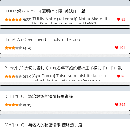
[PULIN鍋 (kakenari)] 夏明けて陽 [英訳] [DL版]
[PULIN Nabe (kakenari)] Natsu Akete Hi -
9(22)
83
The Sun after summer end [ENG]
[EonA] An Open Friend | Fools in the pool
6(24)
101
[牛☆丼子] 大切に愛してくれる年下婚約者の王子様にドロドロ執着されていました︱被深爱着我的年下未婚夫王子殿下病态执着中 [Chinese][全1话]
[Gyu Donko] Taisetsu ni aishite kureru
5(17)
86
toshishita kon'yakusha no ōjisama ni
dorodoro shūchaku sarete imashita︱被深爱
着我的年下未婚夫王子殿下病态执着中
[Chinese][全1话]
[CHI] nullQ - 游泳教练的激情特别训练
8(36)
395
[CHI] nullQ - 与名人的秘密情事 链球选手篇