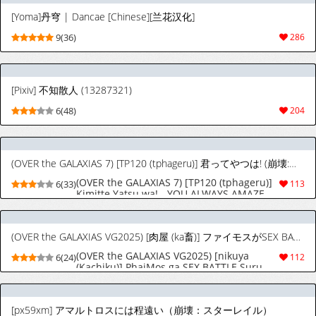
[Yoma]丹穹 | Dancae [Chinese][兰花汉化]
9(36)
286
[Pixiv] 不知散人 (13287321)
6(48)
204
(OVER the GALAXIAS 7) [TP120 (tphageru)] 君ってやつは! (崩壊:スターレイル)
(OVER the GALAXIAS 7) [TP120 (tphageru)]
6(33)
113
Kimitte Yatsu wa! - YOU ALWAYS AMAZE
ME. (Honkai: Star Rail)
(OVER the GALAXIAS VG2025) [肉屋 (ka畜)] ファイモスがSEX BATTLEする本 (崩壊:スターレイル)
(OVER the GALAXIAS VG2025) [nikuya
6(24)
112
(Kachiku)] PhaiMos ga SEX BATTLE Suru
Hon (Honkai: Star Rail)
[px59xm] アマルトロスには程遠い（崩壊：スターレイル）
4(13)
42