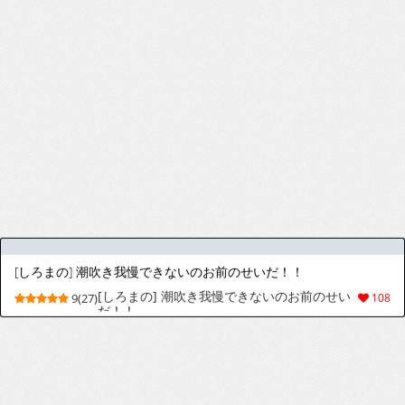
[甲殻類 (A丸B之助)] PLAY THE FIELD (Re:ゼロから始める異世界生活) [中国翻訳] [DL版]
[Koukakurui (Amaru Bnosuke)] PLAY THE
9(59)
174
FIELD (Re:Zero kara Hajimeru Isekai
Seikatsu) [Chinese] [Digital]