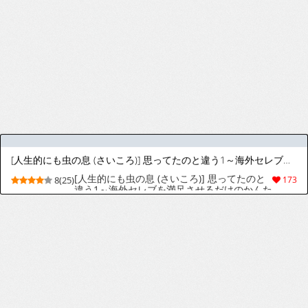
[時沢] 俺と犬猿の仲の後輩が電車で痴○してきます。
[時沢] 和我水火不容的后辈，在电车上对我进
9(43)
368
行痴汉骚扰 [MTL]