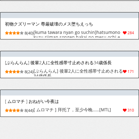
Sensei ni ura Opushon Tsukemasu
(Incomplete)
[nullQ] 水泳コーチのスリルな特訓 [英訳] [無修正]
[nullQ] The Swim Coach’s Thrilling Special
9(39)
246
Training | Suiei kōchi no suriruna tokkun
[English] [Decensored]
[nullQ] 男のケツに堕ちる雄たち～ガテン兄貴編～ [英訳] [無修正]
[nullQ] A Man Hooked on a Man's Ass
9(35)
268
~Blue Collar Edition~ | Otoko no ketsu ni
ochiru osu-tachi ~ gaten aniki-hen ~
[English] [Decensored]
[しろまの] いつもこんなオナニーしてるわけじゃない！！
[しろまの] いつもこんなオナニーしてるわけ
9(31)
129
じゃない！！
[しろまの] 潮吹き我慢できないのお前のせいだ！！
[しろまの] 潮吹き我慢できないのお前のせい
9(27)
108
だ！！