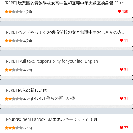
[RERE] 玩樂團的貴族學校女高中生和無職中年大叔互換身體 [Chinese]
4(26)
139
[RERE] バンドやってるお嬢様学校の女と無職中年おじさんの入れ替わり
4(24)
11
[RERE] I will take responsibility for your life [English]
4(26)
31
[RERE] 俺らの新しい体
[RERE] 俺らの新しい体
4(21)
31
[RoundsChen] Fanbox SMエネルギーDLC 26年8月
6(15)
77