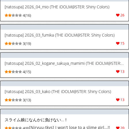
[natosupa] 2026_04_mio (THE iDOLM@STER: Shiny Colors)
4(16)
26
[natosupa] 2026_03_fumika (THE iDOLM@STER: Shiny Colors)
3(19)
15
[natosupa] 2026_02_kogane_sakuya_mamimi (THE iDOLM@STER: Shiny Colors)
4(15)
13
[natosupa] 2026_03_kako (THE iDOLM@STER: Shiny Colors)
3(13)
13
スライム娘になんかに負けない…！
[Niryuu-tkys] I won't lose to a slime girl...!!
4(8)
20