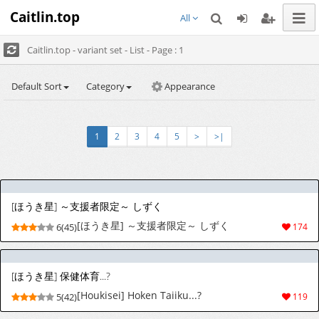
Caitlin.top
All
Caitlin.top - variant set - List - Page : 1
Default Sort
Category
Appearance
1
2
3
4
5
>
>|
[ほうき星] ～支援者限定～ しずく
[ほうき星] ～支援者限定～ しずく
6(45)
174
[ほうき星] 保健体育...?
[Houkisei] Hoken Taiiku...?
5(42)
119