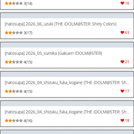
3(14)
16
[natosupa] 2026_06_uzuki (THE iDOLM@STER: Shiny Colors)
3(17)
63
[natosupa] 2026_05_sumika (Gakuen IDOLM@STER)
4(15)
21
[natosupa] 2026_04_shizuku_fuka_kogane (THE iDOLM@STER: Shiny Colors)
4(15)
17
[natosupa] 2026_04_shizuku_fuka_kogane (THE iDOLM@STER: Shiny Colors)
4(16)
18