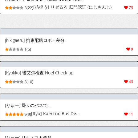
[彷徨う] リゼるる 肛門認証 (にじさんじ)
3(22)
73
[hikigaeru] 拘束配膳ロボ・差分
1(5)
9
[Kyokko] 诺艾尔检查 Noel Check up
3(10)
43
[りゅー] 帰りのバスで…
[Ryu] Kaeri no Bus De...
9(9)
11
[りゅー] リクエスト作品
[Ryu] Request Sakuhin
5(7)
16