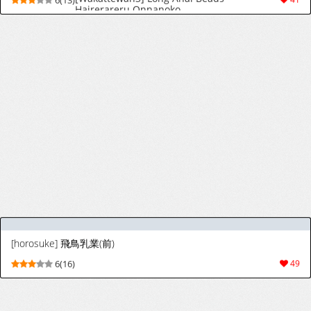
生理中の生意気JSで性処理♡
Seiri Chuu no Namaiki JS de Sei Shori
9(18)
83