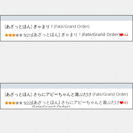
Constipated Aglaea cosplay
4(28)
90
[みみずき] ゾーイちゃん (Pixiv Fanbox)
5(18)
35
[ぶろっこりー🔞🥦] うめ (学園アイドルマスター)
[ぶろっこりー🔞🥦] うめ (学園アイドルマスタ
4(16)
80
ー)
[ふゆみつ] 海でナンパされて宿に連れ込まれる倉田さん
[ふゆみつ] 海でナンパされて宿に連れ込まれる
3(15)
29
倉田さん
[ミニ] 空崎ヒナ (ブルーアーカイブ)