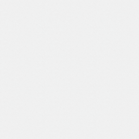
[あざっとほん] さらにアビーちゃんと遊ぶだけ (Fate/Grand Order)
[あざっとほん] さらにアビーちゃんと遊ぶだけ
5(22)
45
(Fate/Grand Order)
ちくしゃリーリエ【机翻自用】
Damn it, Lillie
3(18)
11
[浅痕] 阿比 泳装 (アズールプロミリア)
[qianhen] Abby Swimsuit (Azur Promilia)
8(10)
27
[咲] セナイ / アイハン (領民0人スタートの辺境領主様)
[saki] Senai / Aihan (Ryoumin 0-nin Start no
9(14)
53
Henkyou Ryoushu-sama)