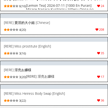
[Lemon Tea] 2024-07-11 [1000 En Puran]
6(16)
24
Mirare Nagara Kuritorisu Ijitteru Onna no
Ko • 500 En Puran no Sabun + Omake
[English] [Project Valvrein]
[RERE] 賣淫的大小姐 [Chinese]
4(20)
208
[RERE] Miss prostitute [English]
3(16)
35
[RERE] 淫売お嬢様
[RERE] 淫売お嬢様
3(20)
17
[RERE] Miss Heiress Body Swap [English]
3(22)
36