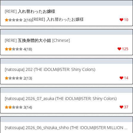
[RERE] 入れ替わったお嬢様
[RERE] 入れ替わったお嬢様
2(16)
10
[RERE] 互換身體的大小姐 [Chinese]
4(18)
125
[natosupa] 202 (THE iDOLM@STER: Shiny Colors)
2(13)
14
[natosupa] 2026_07_asuka (THE iDOLM@STER: Shiny Colors)
3(14)
37
[natosupa] 2026_06_shizuka_shiho (THE IDOLM@STER MILLION LIVE!)