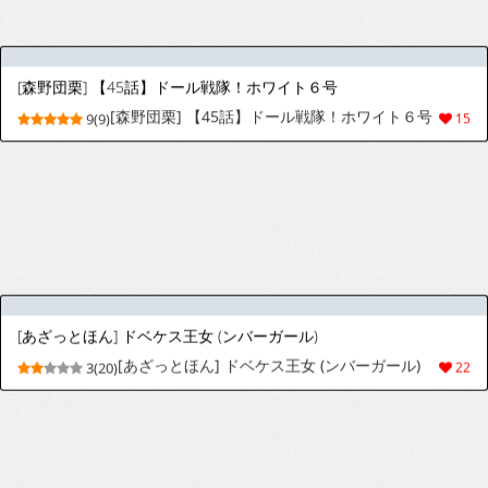
[hikigaeru] 【Skeb絵】強制街中オナ
2(8)
9
[わかってわん3] ロングアナルビーズ入れられる女の子
[Wakattewan3] Long Anal Beads
6(13)
41
Hairerareru Onnanoko
[horosuke] 飛鳥乳業(前)
6(16)
49
[Fanbox] 玲殿下 | 红蔷薇
6(15)
43
[K2 Manhole] 凪さんです。(瑠璃の宝石)
[K2 Manhole] 凪さんです。(瑠璃の宝石)
5(13)
31