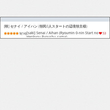
[ぽるせりん] 先生の彼女にされた地味っ娘ちゃん♡
[Poruserin] Sensei no Kanojo ni Sareta
6(19)
79