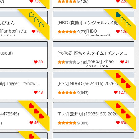
07)
7383
9(126)
2204
ぴょんぴょん
[HBO (変熊)] エンジェルハメ撮りちゅー (ゼンレスゾーンゼロ) [中国翻訳][DL版]
[Fanbox] ぴょ
[HBO
761
9(73)
1262
んぴょん -
(Henkuma)]
PyonPyon
Angel Hame
(2024 -
Dori Chuu |
Present)
妄想天使的性
lusout)
[YoRoZ] 照ちゃんタイム (ゼンレスゾーンゼロ)
爱实拍过程—
(Zenless Zone
[YoRoZ] Zhao-
89
3(18)
41
Zero)
chan Time
[Chinese] [白
(Zenless Zone
杨汉化组]
Zero)
[Digital]
[FrozenSpiderLily] Trigger - "Show me what you're good at" [Korean]
[Pixiv] NDGD (5624416) 2026.07.31
43
9(643)
12719
(34475545)
[Pixiv] 云开明 (19935159) 2026.07.30
)
4692
9(301)
6305