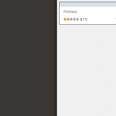
Promeia
3(17)