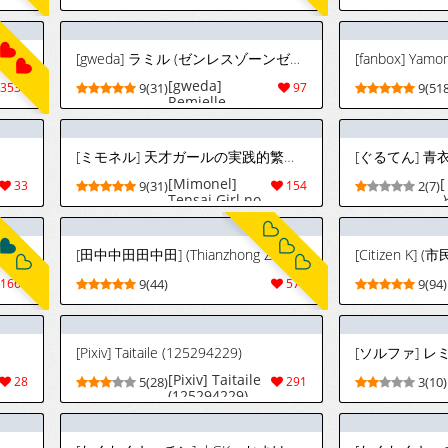
Zero) [Digital]
[gweda] ラミル (ゼンレスゾーンゼロ)
[gweda]
3534
9(31)
97
9(518
Remielle
(Zenless Zone
Zero)
[Uncensored]
[ミモネル] 天才ガールの実践的繁殖実験♥ (ゼンレスゾーンゼロ) [英訳]
[Mimonel]
33
9(31)
154
2(7)
Tensai Girl no
Jissenteki
Hanshoku
Jikken ♥︎ | A
[38] (Thirty8ght) FANBOX / Twitter Part.2 (2026.01.01 - 2026.07.30)
[田中中田田中田] (Thianzhong Zhongtian) FANBOX - FULL GALLERY Part.2 (Updated : 2026.07.30)
Genius Girl’s
Practical
1667
9(44)
574
9(94)
Sexual
Experiment! ♥︎
(Zenless Zone
Zero) [English]
[Pixiv] Taitaile (125294229)
[DeppoTL]
[Pixiv] Taitaile
28
5(28)
291
3(10)
(125294229)