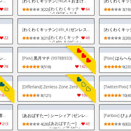
[わくわくキッチン] rkGK2 (ゼンレスゾーンゼロ)
[わくわくキッチン] rkGK＋おまけ漫画 (ゼンレスゾーンゼロ)
[わくわくキッチ
80
3(22)
64
3(19)
ン] rkGK＋おま
け漫画 (ゼンレス
ゾーンゼロ)
[わくわくキッチン] eln_A (ゼンレスゾーンゼロ)
[わくわくキッチン
[わくわくキッチ
22
3(21)
49
2(20)
ン] eln_A (ゼンレ
スゾーンゼロ)
(AI翻译)[かき] ニコ借金返済チャレンジ[Chinese][AI translated]
[Pixiv] 黒月マチ (99788933)
78
9(518)
14217
9(233
e]
[Patreon] RadishKek (~2026/07/27) [Uncensored]
[Differland] Zenless Zone Zero
1677
8(121)
1098
10(4
[Pixiv Fanbox] jndfh - 蕾米埃尔&蕾米埃尔sp
[あおばすたー] シーシィア (ゼンレスゾーンゼロ)
[Fanbox] 
[あおばすたー]
213
4(26)
45
6(82)
シーシィア (ゼン