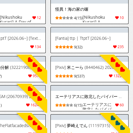
怪異！海の家の噺
[Nikushoku
[Nikushoku
12
4(15)
10
Kurari] A Day of
Kurari] A
Misfortune
Supernatural
Tale: The Story
of the Beach
[Fantia] ttp | TtptT [2026.06~] [Textless]
[Fantia] ttp | TtptT [2026.06~]
Hut
134
9(32)
235
[Pixiv] 氯酸钾的分解 (32221908) 2026.08.01
[Pixiv] 米こーら (8440462) 2026.08.01
)
9577
9(537)
13220
[Pixiv] 阿戈魔AGM (20670939) 2026.08.01
エーテリアスに敗北したパイパー 表情、台詞差分
エーテリアスに
)
16244
6(15)
60
敗北したパイパ
ー 表情、台詞差
分
[Twitter/Pixiv] TheFlatfacadeds/Fun (~2026/08/01)
[Pixiv] 夢崎えでん (11197315)