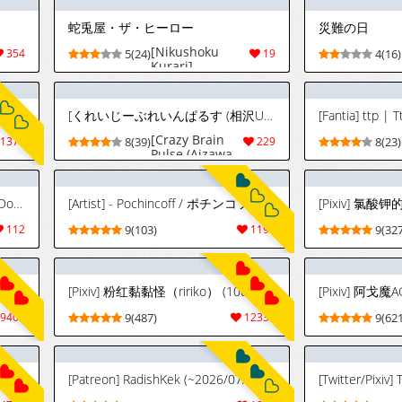
蛇兎屋・ザ・ヒーロー
災難の日
[Nikushoku
354
5(24)
19
4(16)
Kurari]
Hebiusaya the
Hero
4)
[くれいじーぶれいんぱるす (相沢U字)] あたしのだから! (ゼンレスゾーンゼロ) [英訳] [DL版]
[Crazy Brain
1371
8(39)
229
8(23)
Pulse (Aizawa
Uji)] Atashi no
Dakara! | He's
Mine! (Zenless
[Horori] Z.Z.Z Gravure #07: Jane Doe (Zenless Zone Zero) [Uncensored]
[Artist] - Pochincoff / ポチンコフ (Pt. 9) [Uncensored]
Zone Zero)
[English]
112
9(103)
1191
9(327
[Digital]
8.01
[Pixiv] 粉红黏黏怪（ririko） (108211955) 2026.08.01
9407
9(487)
12339
9(621
[Patreon] RadishKek (~2026/07/31) [Uncensored]