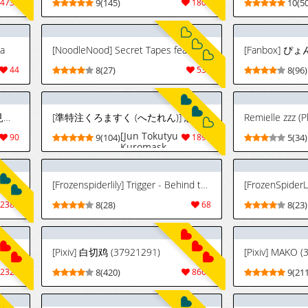
4736
9(145)
1808
10(5
ma
[NoodleNood] Secret Tapes feat. Promeia (Zenless Zone Zero)[Chinese]
[Fanbox] 
44
8(27)
531
8(96)
[ししゃも] 小人に便秘ガスをお見舞いするエレン
[準特注くろますく (へたれん)] 想いと溢れて狂い咲く+おまけ (ゼンレスゾーンゼロ) [中国翻訳] [DL版]
Remielle zzz (P
[Jun Tokutyu
90
9(104)
1895
5(34)
Kuromask
(Hetaren)]
Omoi to
Afurete
[Pixiv] 渔白白洋xssh (30394871) 2026.07.31
[Frozenspiderlily] Trigger - Behind the Canvas [Korean]
Kuruizaku |
爱意满溢而出
2380
8(28)
68
8(23)
催花反季盛开
+附赠页
(Zenless
Zone Zero)
ed]
[Pixiv] 白切鸡 (37921291)
[Pixiv] MAKO 
[Chinese] [欶
澜汉化组]
2327
8(420)
8666
9(211
[Digital]