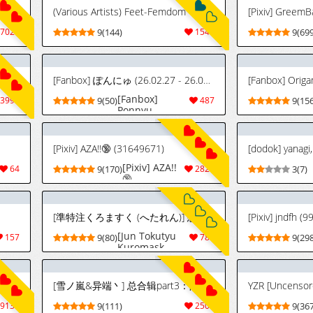
ed]
(Various Artists) Feet-Femdom Translation Collection 3
7024
9(144)
1544
9(699
[Fanbox] ぽんにゅ (26.02.27 - 26.07.28)
[Fanbox] Ori
[Fanbox]
3999
9(50)
487
9(156
Ponnyu
(26.02.27 -
26.07.28)
[Pixiv] AZA!!🔞 (31649671)
[Pixiv] AZA!!
64
9(170)
2829
3(7)
🔞
(31649671)
[準特注くろますく (へたれん)] 想いと溢れて狂い咲く (ゼンレスゾーンゼロ) [DL版]
[Pixiv] jndfh 
[Jun Tokutyu
157
9(80)
787
9(298
Kuromask
(Hetaren)]
Omoi to
Afurete
[雪ノ嵐&异端丶] 总合辑part3：限定图集（第三部分）(～26.7)
YZR [Uncensore
Kuruizaku
(Zenless Zone
9137
9(111)
2507
9(367