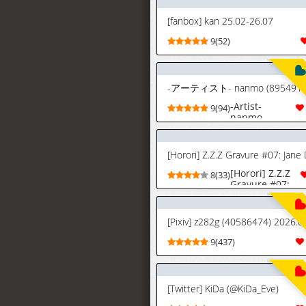
[fanbox] kan 25.02-26.07
9(52)
-アーティスト- nanmo (8954910
-Artist-
9(94)
nanmo
(89549104)
[Horori] Z.Z.Z
8(33)
Gravure #07:
Jane Doe
(Zenless Zone
Zero)
[Pixiv] z282g (40586474) 2026.0
[Uncensored]
9(437)
[Twitter] KiDa (@KiDa_Eve)