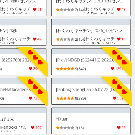
[わくわくキッチン] rkgk (ゼンレスゾーンゼロ)
[わくわくキッチン] Dec mid (ゼンレスゾーンゼロ)
Zero) [Digital]
[わくわくキッチ
[わくわくキッチ
51
2(14)
43
ン] rkgk (ゼンレ
ン] Dec mid (ゼ
スゾーンゼロ)
ンレスゾーンゼ
ロ)
] rkgk
[わくわくキッチン] 2026_3 (ゼンレスゾーンゼロ)
[わくわくキッチ
[わくわくキッチ
42
2(15)
18
ン] rkgk
ン] 2026_3 (ゼン
レスゾーンゼロ)
[Pixiv] はらへら (8252709) 2026.07.29
[Pixiv] NDGD (5624416) 2026.07.29
)
2900
9(642)
12674
[Twitter/Pixiv] TheFlatfacadeds/Fun (~2026/07/29)
[fanbox] Shengtian 26.07.22 [Uncensored]
90)
7256
9(389)
5527
ぴょんぴょん
YiXuan
[Fanbox] ぴょ
497
2(15)
26
んぴょん -