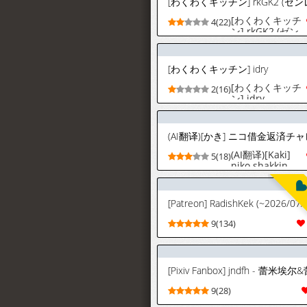
[わくわくキッチ
4(22)
ン] rkGK2 (ゼン
レスゾーンゼロ)
[わくわくキッチン] idry
[わくわくキッチ
2(16)
ン] idry
(AI翻译)[Kaki]
5(18)
niko shakkin
hensai
charenji[Chines
[AI translated]
9(134)
9(28)