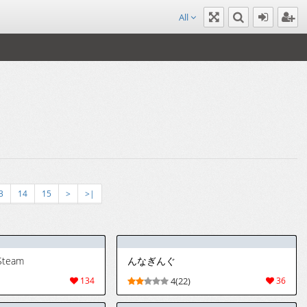
All
3
14
15
>
>|
Steam
んなぎんぐ
134
4(22)
36