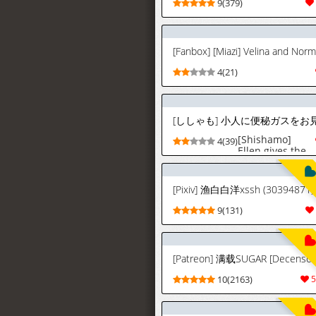
9(379)
[Fanbox] [Miazi] Velina and Nor
4(21)
[Shishamo]
4(39)
Ellen gives the
dwarf some
constipation gas
9(131)
[Patreon] 满载SUGAR [Decensor
10(2163)
5