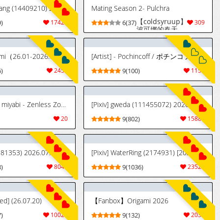
[Pixiv] GreemBang (14409210) 2026.07.30
Mating Season 2- Pulchra
【coldsyruup】
)
17426
6(37)
309
波可娜的春天
2（未完待续）
(furry)[中文]
[daozun个人机
gami（26.01-2026.07）
[Artist] - Pochincoff / ポチンコフ (Pt. 9) [Uncensored]
翻]
)
2455
9(100)
1159
[dodok] yanagi, miyabi - Zenless Zone Zero (PT BR | Henhuato)
[Pixiv] gweda (111455072) 2026.07.30
20
9(802)
15880
(9981353) 2026.07.30
[Pixiv] WaterRing (2174931) [2023/03 - 2026/07]
)
8047
9(1036)
23523
d] (26.07.20)
【Fanbox】Origami 2026
)
10026
9(132)
2035