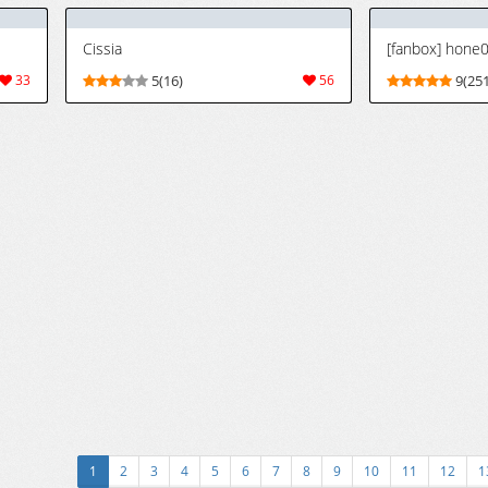
レスゾーンゼロ)
Cissia
[fanbox] hone
33
5(16)
56
9(251
1
2
3
4
5
6
7
8
9
10
11
12
1