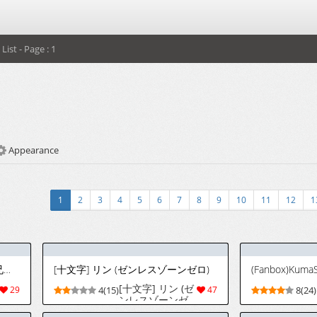
List - Page : 1
Appearance
1
2
3
4
5
6
7
8
9
10
11
12
1
[ほうき星] 2026/4/11 リンとお兄ちゃん...
[十文字] リン (ゼンレスゾーンゼロ)
(Fanbox)Kuma
[十文字] リン (ゼ
29
4(15)
47
8(24)
ンレスゾーンゼ
ロ)