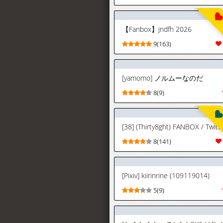
【Fanbox】jndfh 2026
9(163)
[yamomo] ノルムーなのだ
8(9)
8(141)
[Pixiv] kiirinrine (109119014)
5(9)