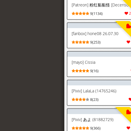
[Patreon] 粉红黏黏怪 [Decensor
9(1134)
2
[fanbox] hone08 26.07.30
9(253)
[mayo] Cissia
9(16)
[Pixiv] LalaLa (14765246)
8(23)
[Pixiv] あよ (81882729)
9(366)