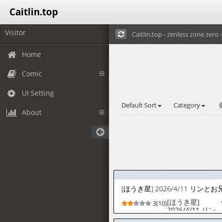
Caitlin.top
Visitor
Caitlin.top - zenless zone zero - 
Home
Comic
UI Setting
Default Sort
Category
About
[ほうき星]
3(10)
2026/4/11 リン
とお兄ちゃん...