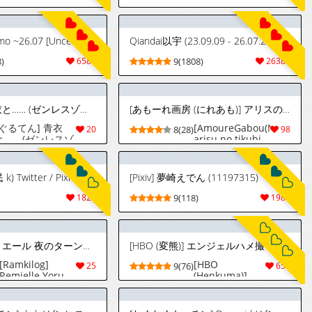
[fanbox] Yamomo ~26.07 [Uncensored]
Qiandai以宇 (23.09.09 - 26.07.29)
)
6587
9(1808)
26380
[ぐるてん] 青衣と…… (ゼンレスゾーンゼロ)
[あもーれ画房 (にれあも)] アリスの乳首を左右対称にする本 (ゼンレスゾーンゼロ) [DL版]
[ぐるてん] 青衣
[AmoureGabou(Nireamo)
20
8(28)
98
と…… (ゼンレスゾ
arisu no tikubi
ーンゼロ)
wo sayuu
taisyou ni suru
honn (zenless
[Citizen K] (市民 k) Twitter / Pixiv / FANBOX - FULL GALLERY (Updated 2026.07.27)
[Pixiv] 夢崎えでん (11197315)
zone zero)
1821
9(118)
1988
[ソルファ] レミエール 夜のターン制バトル
[HBO (変熊)] エンジェルハメ撮りちゅー (ゼンレスゾーンゼロ) [DL版]
[Ramkilog]
[HBO
25
9(76)
657
Remielle Yoru
(Henkuma)]
No Turn sei
Angel Hame
Battle
Dori Chuu
(Zenless Zone