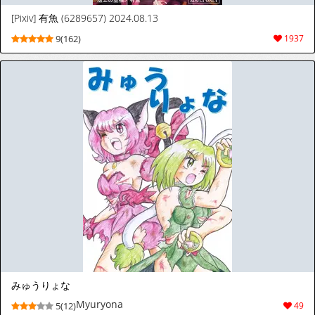
[Pixiv] 有魚 (6289657) 2024.08.13
9(162)
1937
みゅうりょな
Myuryona
5(12)
49