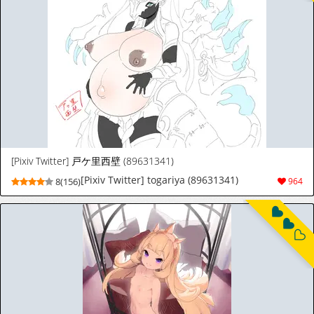
[Pixiv Twitter] 戸ケ里西壁 (89631341)
[Pixiv Twitter] togariya (89631341)
8(156)
964