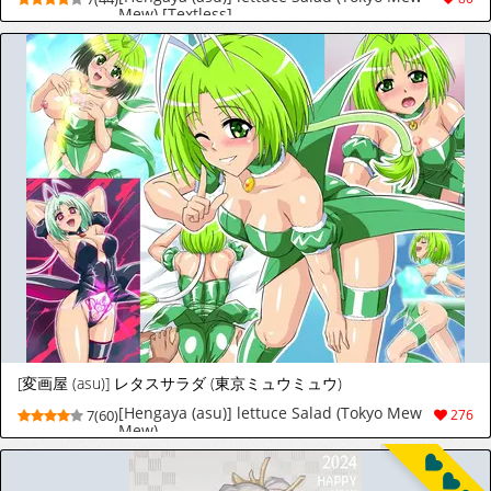
Mew) [Textless]
[変画屋 (asu)] レタスサラダ (東京ミュウミュウ)
[Hengaya (asu)] lettuce Salad (Tokyo Mew
7(60)
276
Mew)