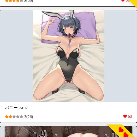
8(59)
667
バニーksmz
3(26)
63