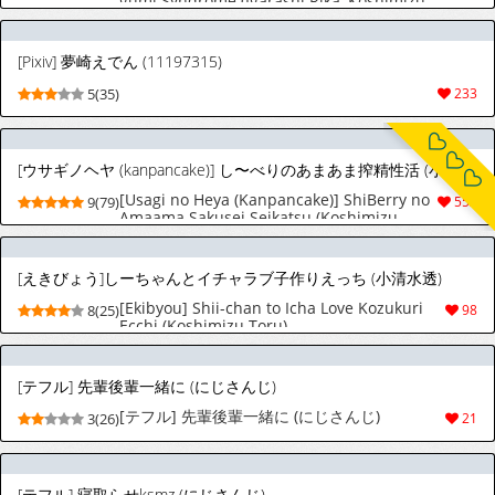
gumi Syndrome (Igarashi Rika, Koshimizu
Toru)
[Pixiv] 夢崎えでん (11197315)
5(35)
233
[ウサギノヘヤ (kanpancake)] し〜べりのあまあま搾精性活 (小清水透、早乙女ベリー) [DL版]
[Usagi no Heya (Kanpancake)] ShiBerry no
9(79)
552
Amaama Sakusei Seikatsu (Koshimizu
Toru, Saotome Berry) [Digital]
[えきびょう]しーちゃんとイチャラブ子作りえっち (小清水透)
[Ekibyou] Shii-chan to Icha Love Kozukuri
8(25)
98
Ecchi (Koshimizu Toru)
[テフル] 先輩後輩一緒に (にじさんじ)
[テフル] 先輩後輩一緒に (にじさんじ)
3(26)
21
[テフル] 寝取らせksmz (にじさんじ)