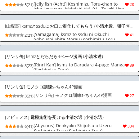
[Jelly fish (Acht)] Koshimizu Toru-chan to
5(21)
28
Icha Love suru Ichinichi Vol. 01 - Tekoki Hen
(Koshimizu Toru)
[山蝦蟇] ksmzとssduにお口ご奉仕してもらう (小清水透、獅子堂あかり)
[Yamagama] ksmz to ssdu ni Okuchi
2(21)
41
Gohoushi Shite Morau (Koshimizu Toru,
Shishido Akari)
[リンリ缶] ksmzとだらだら4ページ漫画 (小清水透)
[Rinri Kan] ksmz to Daradara 4-page Manga
3(23)
39
(Koshimizu Toru)
[リンリ缶] モノクロ訓練s-ちゃん4P漫画
[リンリ缶] モノクロ訓練s-ちゃん4P漫画
3(21)
27
[アビョノス] 電極施術を受ける小清水透 (小清水透)
[Abyonus] Denkyoku Shijutsu o Ukeru
6(41)
334
Koshimizu Toru (Koshimizu Toru)