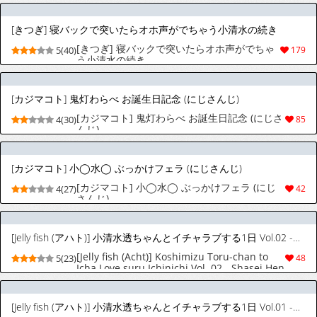
[きつぎ] 寝バックで突いたらオホ声がでちゃう小清水の続き
[きつぎ] 寝バックで突いたらオホ声がでちゃ
5(40)
179
う小清水の続き
[カジマコト] 鬼灯わらべ お誕生日記念 (にじさんじ)
[カジマコト] 鬼灯わらべ お誕生日記念 (にじさ
4(30)
85
んじ)
[カジマコト] 小◯水◯ ぶっかけフェラ (にじさんじ)
[カジマコト] 小◯水◯ ぶっかけフェラ (にじ
4(27)
42
さんじ)
[Jelly fish (アハト)] 小清水透ちゃんとイチャラブする1日 Vol.02 -射精編- (小清水透)
[Jelly fish (Acht)] Koshimizu Toru-chan to
5(23)
48
Icha Love suru Ichinichi Vol. 02 - Shasei Hen
(Koshimizu Toru)
[Jelly fish (アハト)] 小清水透ちゃんとイチャラブする1日 Vol.01 -手コキ編- (小清水透)