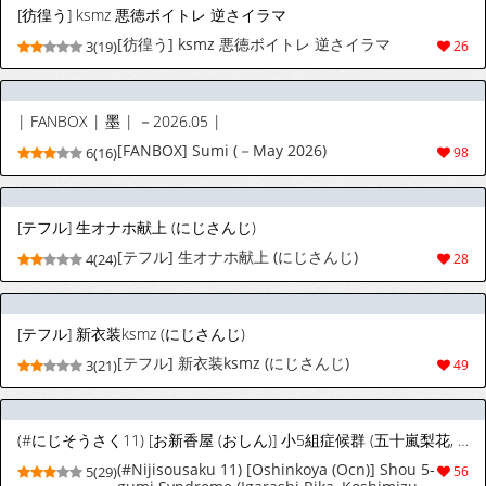
[彷徨う] ksmz 悪徳ボイトレ 逆さイラマ
[彷徨う] ksmz 悪徳ボイトレ 逆さイラマ
3(19)
26
| FANBOX | 墨 | －2026.05 |
[FANBOX] Sumi (－May 2026)
6(16)
98
[テフル] 生オナホ献上 (にじさんじ)
[テフル] 生オナホ献上 (にじさんじ)
4(24)
28
[テフル] 新衣装ksmz (にじさんじ)
[テフル] 新衣装ksmz (にじさんじ)
3(21)
49
(#にじそうさく11) [お新香屋 (おしん)] 小5組症候群 (五十嵐梨花, 小清水透)
(#Nijisousaku 11) [Oshinkoya (Ocn)] Shou 5-
5(29)
56