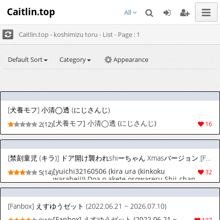
Caitlin.top
All
Caitlin.top - koshimizu toru - List - Page : 1
Default Sort
Category
Appearance
[犬養モフ] 小清◯透 (にじさんじ)
[犬養モフ] 小清◯透 (にじさんじ)
2(12)
16
[禁刻童児 (キラ)] ドア開け襲われshiーちゃん Xmasバージョン [Fanbox]
[yuichi32160506 (kira ura (kinkoku
5(14)
32
warabeji)) Doa o akete osowareru Shii-chan
Christmas Version [Fanbox] Original +
Decensored
[Fanbox] えすゆうゼット (2022.06.21 ~ 2026.07.10)
[Fanbox] えすゆうゼット (2022.06.21 ~