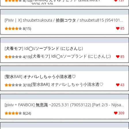
8(10)
137
2026.07.10)
[Pixiv | X] shuubetsukouta / 拾捌コウタ / shuubetu815 (95410110)
8(15)
85
[犬養モフ] Idi◯sソープランド (にじさんじ)
[犬養モフ] Idi◯sソープランド (にじさんじ)
4(19)
85
[聖水BAR] オナバレしちゃう小清水透♡
[聖水BAR] オナバレしちゃう小清水透♡
3(18)
43
[pixiv + FANBOX] 無意識 ~2025.3.31 (79053122) [Part 2/3 - Nijisanji]
8(24)
309