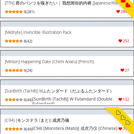
[TTN] 君のパンツを嗅ぎたい | 我想闻你的内裤 [Japanese/Korean/Chinese]
9(281)
2844
[Midnyte] Invincible Illustration Pack
8(42)
252
[Minion] Happening Date (Chimi Anaru) [French]
9(24)
27
[SunBirth (Tach8)] Wふたンダード（だぶるふたンダード）
[SunBirth (Tach8)] W Futandard (Double
6(44)
152
Futandard)
(C94) [モンステラ (まと)] 成虎乃儀
(C94) [Monstera (Mato)] 成虎乃仪 [Chinese]
8(49)
790