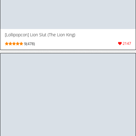
[Lollipopcon] Lion Slut (The Lion King)
9(458)
2065