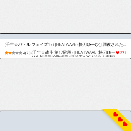
(C107) [CHERRY BLOSSOMS (ユリ)] 淫慾オークション GRM社長の災難〜パラレルモブレ編〜 (ファンタシースターユニバース)
(C107) [CHERRY BLOSSOMS (Yuri)] Inyoku
9(114)
509
Auction GBM Shachou no Sainan
~Parallel Moble Hen~ (Phantasy Star
Universe) [English]
[ぱーたぽ] いっぱいいじめてください ～マゾペット快楽責め～ [DL版]
[Patapo] 拜托你們狠狠地欺負我吧～受虐狂寵
9(59)
691