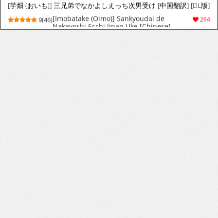
6(57)
221
[ジラ壱] ふたなり逆アナル漫画 [英訳]
[Jiraichi] Futanari Gyaku Anal Manga
5(61)
145
[English]
[月の船 (青狸)]淫獣調教洞窟
[月の船 (青狸)]淫獣調教洞窟
9(42)
227
[Wasp] 絶頂レストラン オーガズム亭 [Digital]
[Wasp] Climax Restaurant [Digital]
10(71)
363
[English]
[れぱみど]幼馴染に二輪挿しされる漫画
[Repamido] A manga about being double-
9(70)
756
penetrated by a childhood friend