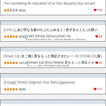
[LV43 (しあ)] 性なる森のたぷたぷみるく♂赤ずきんくん (人狼ジャッジメント) [DL版]
[LV43 (Shia)] Seinarumori no
9(36)
88
Taputapumiruku♂Akazukinkun (Jinrou
Judgement) [Digital]
[Smart Cat (きこ猫)] 君をもっと満足させたい！ (Dr.STONE) [DL版]
[Smart Cat (Kico Neko)] 君をもっと満足させ
10(13)
35
たい！ (Dr.STONE) [Digital]
[Chiyagi] TATAYU (Digimon Xros Wars) [Japanese]
9(49)
111
[芋畑 (おいも)] 三兄弟でなかよしえっち次男受け [中国翻訳] [DL版]
[Imobatake (Oimo)] Sankyoudai de
9(46)
294
Nakayoshi Ecchi Jinan Uke [Chinese]
[Digital]
[Kikapu] SEMXONTER WHAT IF [English] (Ongoing)