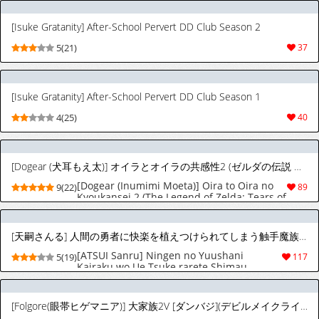
[Isuke Gratanity] After-School Pervert DD Club Season 2
5(21)
37
[Isuke Gratanity] After-School Pervert DD Club Season 1
4(25)
40
[Dogear (犬耳もえ太)] オイラとオイラの共感性2 (ゼルダの伝説 ティアーズ オブ ザ キングダム) [英訳]
[Dogear (Inumimi Moeta)] Oira to Oira no
9(22)
89
Kyoukansei 2 (The Legend of Zelda: Tears of
the Kingdom) [English] {Chin²}
[天嗣さんる] 人間の勇者に快楽を植えつけられてしまう触手魔族の話 番外編︱被人类勇者强行植入快感的触手魔族的故事 番外篇 [Chinese][全1话]
[ATSUI Sanru] Ningen no Yuushani
5(19)
117
Kairaku wo Ue Tsuke rarete Shimau
Shokushu Mazoku no Hanashi Bangai-hen
︱被人类勇者强行植入快感的触手魔族的故事
番外篇 [Chinese][全1话]
[Folgore(眼帯ヒゲマニア)] 大家族2V [ダンバジ](デビルメイクライ) [中国翻訳]