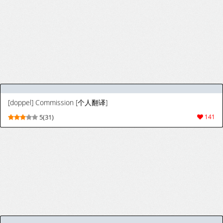
(🟢) [Mirov] Mirov Magazine - 1ª e 2ª Edição ( Dwayne Johnson & Henry Cavill)
(🟢) [Mirov] Mirov Magazine - 1ª e 2ª Edição
6(13)
30
( Dwayne Johnson & Henry Cavill)