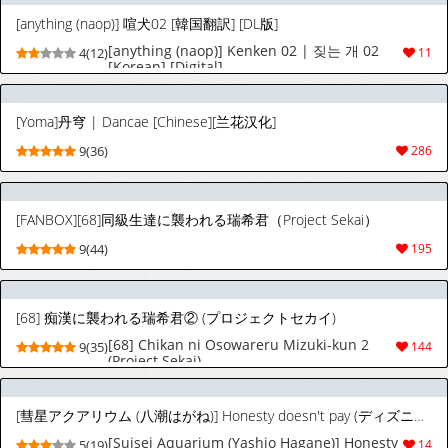
[anything (naop)] 喧犬02 [韓国翻訳] [DL版]
[anything (naop)] Kenken 02 | 짖는 개 02
4(12)
11
[Korean] [Digital]
[Yoma]丹穹 | Dancae [Chinese][兰花汉化]
9(36)
286
[FANBOX][68]同級生達に襲われる瑞希君（Project Sekai）
9(44)
195
[68] 痴漢に襲われる瑞希君② (プロジェクトセカイ)
[68] Chikan ni Osowareru Mizuki-kun 2
9(35)
144
(Project Sekai)
[彗星アクアリウム (八潮はがね)] Honesty doesn't pay (ディズニー ツイステッドワンダーランド) [DL版]
[Suisei Aquarium (Yashio Hagane)] Honesty
5(19)
14