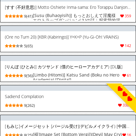
the Orcs [Eng] [Decensored]
[すす (不好意思)] Motto Oshiete Inma-sama: Ero Torappu Danjon(？)no hanashi︱探索我的淫魔大人色色陷阱迷宮(？)番外篇 [Chinese][全1话]
[Susu (Buhaoyisih)] もっとおしえて淫魔様
9(41)
359
エロトラップダンジョン(？)の話︱探索我的淫
魔大人色色陷阱迷宮(？)番外篇 [Chinese][全1
话]
(Ore no Turn 20) [KBR (Kabiringo)] Y×K×P (Yu-Gi-Oh! VRAINS)
5(65)
142
[りんぼ (ひとみ)] カツサンド (僕のヒーローアカデミア) [DL版]
[Limbo (Hitomi)] Katsu Sand (Boku no Hero
9(56)
61
Academia) [Digital]
Sadiend Compilation
9(262)
3384
[もみじ]イメージセット [バージル受け](デビルメイクライ) [中国翻訳]
[椛]Image Set [Bottom Vergil](Devil May Cry)
8(25)
16