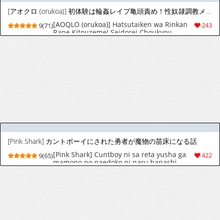
[加藤じゅん] メスイキおとこのこスイッチ♥ [DL版]
[Katou Jun] Mesuiki Otokonoko Switch ♥
9(32)
86
[Digital][Russian][karfagen]