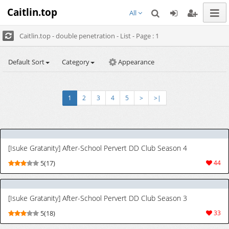
Caitlin.top
All
Caitlin.top - double penetration - List - Page : 1
Default Sort
Category
Appearance
1
2
3
4
5
>
>|
[Isuke Gratanity] After-School Pervert DD Club Season 4
5(17)
44
[Isuke Gratanity] After-School Pervert DD Club Season 3
5(18)
33