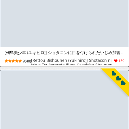
[照イズム (てるぼうず)] ふたなりカルテット [中国翻訳] [DL版]
[Teruism (Terubouzu)] Futanari Quartette
5(61)
451
[个人机翻]