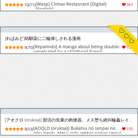
[赤木蓮家 (木の子ゆん)] 魔王軍のメス堕ち 新米魔王が鬼畜勇者にぼろ負け、勇者巨根で出来立てのエロマ○コを無限調教連続アクメ～
[赤木蓮家 (木の子ゆん)] 魔王軍のメス堕ち 新
5(59)
223
米魔王が鬼畜勇者にぼろ負け、勇者巨根で出
来立てのエロマ○コを無限調教連続アクメ～
[BlackClown(Black-kun)] Rabbit's Den [English/Chinese/Notext]
9(53)
681
[BlackClown(Black-kun)] Rabbit's Den [English/Chinese/Notext]
9(53)
678
guilmon
[allthefallen] guilmon (character)
4(31)
37