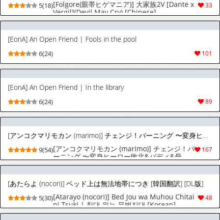
[Folgore(眼帯ヒゲマニア)] 大家族2V [Dante x
5(18)
33
Vergil](Devil May Cry) [Chinese]
[EonA] An Open Friend | Fools in the pool
6(24)
101
[EonA] An Open Friend | In the library
6(24)
89
[アンコクマリモカン (marimo)] チェンジ！バーニング 〜変身ヒーロー敗北&バディ&母親・3重つがいじめ漫画〜
[アンコクマリモカン (marimo)] チェンジ！バ
9(54)
167
ーニング 〜変身ヒーロー敗北&バディ&母
親・3重つがいじめ漫画〜
[あたらよ (nocori)] ベッド上は無法地帯につき [韓国翻訳] [DL版]
[Atarayo (nocori)] Bed Jou wa Muhou Chitai
5(30)
48
ni Tsuki | 침대 위는 무법지대 [Korean]
[Digital]