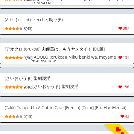
[Chinese]
[Artist] nicchi (skecche, 助ッチ)
8(43)
387
[アオクロ (orukoa)] 肉便器は、もうヤメタイ！ [DL版]
[AOQLO (orukoa)] Niku benki wa, moyame
9(50)
131
Tai! [Digital]
[さいおがうま] 聖剣浸淫
[さいおがうま] 聖剣浸淫
9(46)
156
(Takk) Trapped In A Goblin Cave [French] [Color] [EpicHardHentai]
5(13)
43