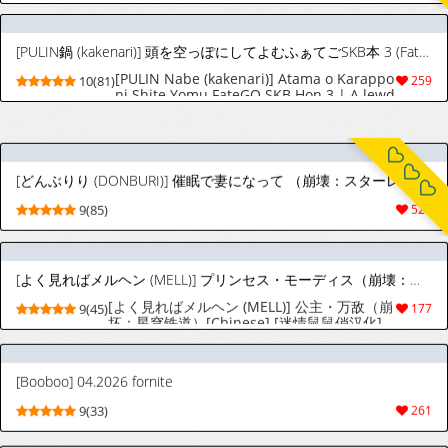
[PULIN鍋 (kakenari)] 頭を空っぽにしてよむふぁてごSKB本 3 (Fate/Grand Order) [英訳] [無修正] [DL版]
[PULIN Nabe (kakenari)] Atama o Karappo
10(81)
259
ni Shite Yomu FateGO SKB Hon 3 | A lewd
FateGO book to read with an empty mind
3 (Fate/Grand Order) [English]
[Decensored] [Digital]
[どんぶりり (DONBURI)] 催眠で妻になって （崩壊：スターレイル）[迷情鼠鼠俏汉化] [中国翻訳]
9(85)
527
[よく見ればメルヘン (MELL)] プリンセス・モーディス（崩壊：スターレイル）[中国翻訳]
[よく見ればメルヘン (MELL)] 公主・万敌（崩
9(45)
177
坏：星穹铁道）[Chinese] [迷情鼠鼠俏汉化]
[Booboo] 04.2026 fornite
9(33)
261
[アオクロ (orukoa)] 部活の先輩の肉便器。メス堕ち絶叫輪姦レイプ！[DL版]