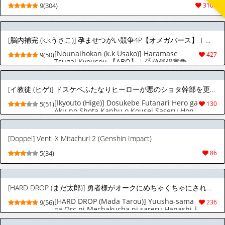
9(304)
3105
[脳内補完 (k.kうさこ)] 孕ませつがい競争4P【オメガバース】︱受孕伴侣竞争4P【ABO】 [Chinese][全1卷]
[Nounaihokan (k.k Usako)] Haramase
9(50)
427
Tsugai Kyousou 【ABO】︱受孕伴侣竞争
4P【ABO】 [Chinese][全1卷]
[イ教徒 (ヒゲ)] ドスケベふたなりヒーローが悪のショタ幹部を更生させる本(ver.1.1)
[Ikyouto (Hige)] Dosukebe Futanari Hero ga
5(51)
130
Aku no Shota Kanbu o Kousei Saseru Hon
(ver.1.1)(English)
[Doppel] Venti X Mitachurl 2 (Genshin Impact)
5(34)
86
[HARD DROP (まだ太郎)] 勇者様がオークにめちゃくちゃにされる話
[HARD DROP (Mada Tarou)] Yuusha-sama
9(56)
236
ga Orc ni Mechakucha ni sareru Hanashi |
A Tale of how the Great Hero got ruined by