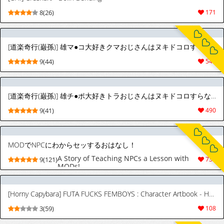
8(26)
171
[道楽奇行(巌孫)] 雄マ●コ大好きクマおじさんはヌキドコロすらない片田舎で思うがままにヤローライフを堪能する | 超愛雄蜜●的熊大叔在連發洩都沒地方的偏僻鄉下隨心所欲享受男人生活 [中国翻訳] [tigerokami]
9(44)
540
[道楽奇行(巌孫)] 雄チ●ポ大好きトラおじさんはヌキドコロすらない片田舎できままにヤローライフを満喫する | 超愛雄雞●的虎大叔在連發洩都沒地方的偏僻鄉下盡情享受自在的男人生活 [中国翻訳] [tigerokami]
9(41)
490
MODでNPCにわからセッするおはなし！
A Story of Teaching NPCs a Lesson with
9(121)
734
MODs!
[Horny Capybara] FUTA FUCKS FEMBOYS : Character Artbook - Harley
3(59)
108