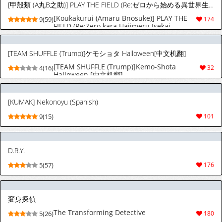
[甲殻類 (A丸B之助)] PLAY THE FIELD (Re:ゼロから始める異世界生活) [中国翻訳] [DL版]
[Koukakurui (Amaru Bnosuke)] PLAY THE
9(59)
174
FIELD (Re:Zero kara Hajimeru Isekai
Seikatsu) [Chinese] [Digital]
[TEAM SHUFFLE (Trump)]ケモショタ Halloween[中文机翻]
[TEAM SHUFFLE (Trump)]Kemo-Shota
4(16)
32
Halloween [中文机翻]
[KUMAK] Nekonoyu (Spanish)
9(15)
101
D.R.Y.
5(57)
176
変身探偵
The Transforming Detective
5(26)
180