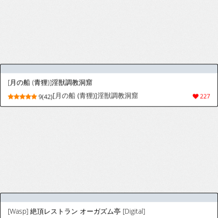
Iyarashii Ana ga Aru | Даже у студсовета
есть похотливая дырка! (Seitokai ni mo Ana
wa aru!) [Russian] [Mizumono] [Digital]
(千年☆バトル フェイズ17) [HEATWAVE (快刀ゆーひ)] 調教されたマゾメス男子・再 (遊☆戯☆王ARC-V)
(千年☆战斗 第17阶段) [HEATWAVE (快刀ゆー
4(73)
271
ひ)] 被调教的受虐男 (游戏王ARC-V)[个人机翻]
[Pixiv] Chiy_Q (37695364)
9(457)
4516
[列島美少年 (ユキヒロ)] ショタコンに目を付けられたいじめ加害者少年の末路
[Rettou Bishounen (Yukihiro)] Shotacon ni
9(48)
159
Me o Tsukerareta Ijime Kagaisha Shounen
no Matsuro
[Lollipopcon] Lion Slut (The Lion King)
9(478)
2147