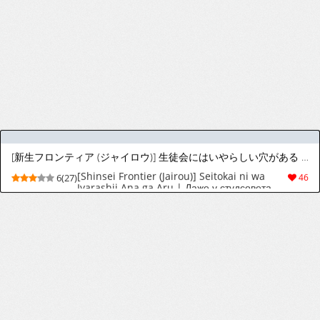
[XVX-MAGENTA (XVX_MAGENTA)] The Shared Hole
9(113)
615