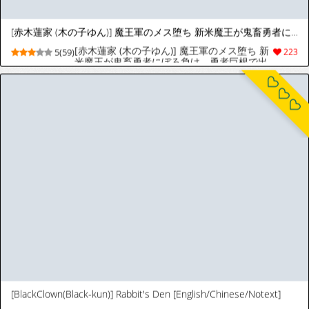
[新生フロンティア (ジャイロウ)] 生徒会にはいやらしい穴がある (生徒会にも穴はある!) [韓国翻訳] [DL版]
[Shinsei Frontier (Jairou)] Seitokai ni wa
10(57)
269
Iyarashii Ana ga Aru | 학생회지만 야릇한
구멍이 있다 (Seitokai ni mo Ana wa aru!)
[Korean] [Digital]