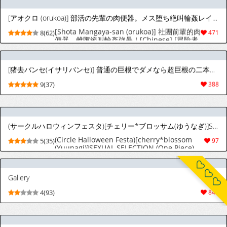
[Shota Mangaya-san (orukoa)] 社團前輩的肉
8(62)
471
便器。雌墮絕叫輪姦強暴！[Chinese] [冒险者
公会] [Digital]
[猪去バンセ(イサリバンセ)] 普通の巨根でダメなら超巨根の二本挿しはどうなんだい! [Japanese][Digital]
9(37)
388
(サークルハロウィンフェスタ)[チェリー*ブロッサム(ゆうなぎ)]SEXUAL SELECTION (ワンピース)[中国翻訳]
(Circle Halloween Festa)[cherry*blossom
5(35)
97
(Yuunagi)]SEXUAL SELECTION (One Piece)
[Chinese] [丁丁炸裂汉化组]
Gallery
4(93)
840
The Humiliating Re-education of an Elite Beautiful Boy Servant
4(42)
159