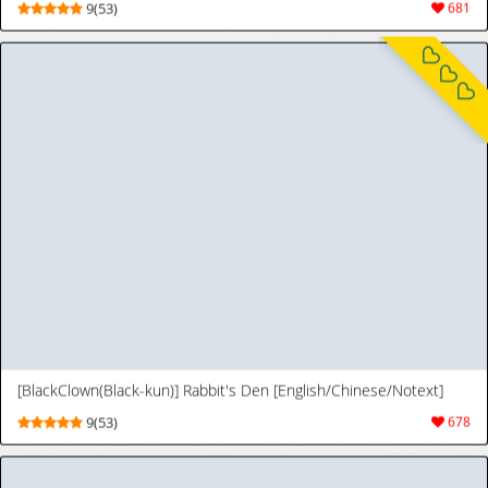
[アオクロ (orukoa)] 部活の怖い先輩の肉便器にされてます。デカマラ輪姦潮吹き地獄 [DL版]
[AOQLO (orukoa)] Bukatsu no kowai senpai
9(71)
322
no niku benki ni sa retemasu. Dekamara
rinkan shiofuki jigoku [Digital]