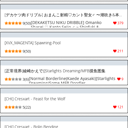
[デカケツ肉ドリブル] おまんこ射精♡カント聖女♂ 〜潮吹き&本気汁噴きっぱなし！全穴開発カントボーイ24時〜︱小穴射精♡Cunt圣女♂ ～潮吹＆爱液狂喷不止！全穴开发Cuntboy24小时〜
[DEKAKETSU NIKU DRIBBLE] Omanko
9(50)
379
Shasei ♡ Kanto Seijo ♂ ~ Shiofuki &
Honjiru Fukippanashi! Zen'ana Kaihatsu
Kanto Booi 24-ji ~︱小穴射精♡Cunt圣女♂
～潮吹＆爱液狂喷不止！全穴开发Cuntboy24
[XVX_MAGENTA] Spawning-Pool
小时〜
9(50)
211
[正常境界(綾崎かえで)]Starlights Dreaming/MFB摸鱼图集
[Normal Borderline(Kaede Ayasaki)]Starlights
3(6)
9
Dreaming/Some MFB Doodles
[CHI] Cresxart - Feast for the Wolf
5(22)
121
[CHI] Cresxart - Bolin Bending