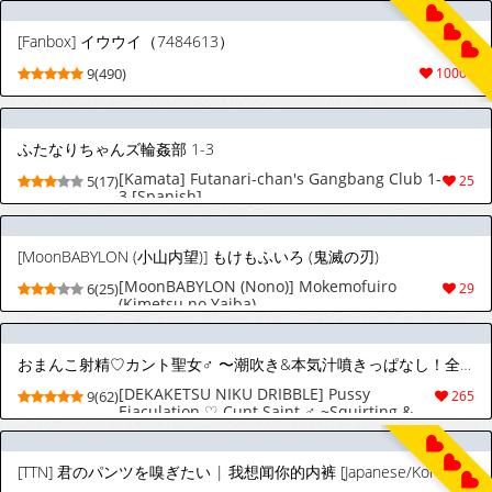
[Fanbox] イウウイ（7484613）
9(490)
10006
ふたなりちゃんズ輪姦部 1-3
[Kamata] Futanari-chan's Gangbang Club 1-
5(17)
25
3 [Spanish]
[MoonBABYLON (小山内望)] もけもふいろ (鬼滅の刃)
[MoonBABYLON (Nono)] Mokemofuiro
6(25)
29
(Kimetsu no Yaiba)
おまんこ射精♡カント聖女♂ 〜潮吹き&本気汁噴きっぱなし！全穴開発カントボーイ24時〜
[DEKAKETSU NIKU DRIBBLE] Pussy
9(62)
265
Ejaculation ♡ Cunt Saint ♂ ~Squirting &
Non-stop Cumming! All Hole Development
Cuntboy 24 Hours~ [JP]
[TTN] 君のパンツを嗅ぎたい | 我想闻你的内裤 [Japanese/Korean/Chinese]