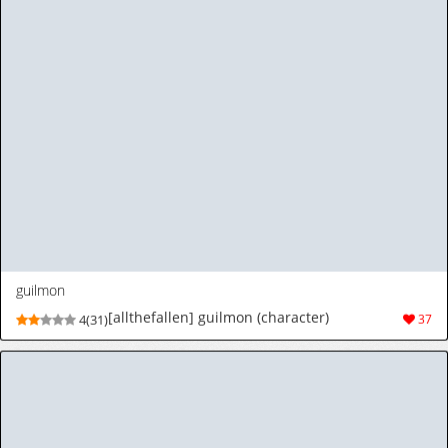
[ぱーたぽ] いっぱいいじめてください ～マゾペット快楽責め～ [DL版]
[Paatapo] Ippai ijimete kudasai ~
9(72)
279
mazopetto kairaku seme ~ [Digital]
(C107) [CHERRY BLOSSOMS (ユリ)] 淫慾オークション GRM社長の災難〜パラレルモブレ編〜 (ファンタシースターユニバース)
(C107) [CHERRY BLOSSOMS (Yuri)] Inyoku
9(114)
580
Auction GBM Shachou no Sainan
~Parallel Moble Hen~ (Phantasy Star