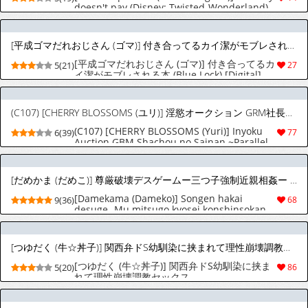
doesn't pay (Disney: Twisted-Wonderland)
[Digital]
[平成ゴマだれおじさん (ゴマ)] 付き合ってるカイ潔がモブレされる本 (ブルーロック) [DL版]
[平成ゴマだれおじさん (ゴマ)] 付き合ってるカ
5(21)
27
イ潔がモブレされる本 (Blue Lock) [Digital]
(C107) [CHERRY BLOSSOMS (ユリ)] 淫慾オークション GRM社長の災難〜パラレルモブレ編〜 (ファンタシースターユニバース) [フランス翻訳]
(C107) [CHERRY BLOSSOMS (Yuri)] Inyoku
6(39)
77
Auction GBM Shachou no Sainan ~Parallel
Mobile Hen~ (Phantasy Star Universe)
[French] [EpicHardHentai]
[だめかま (だめこ)] 尊厳破壊デスゲームー三つ子強制近親相姦ー [DL版]
[Damekama (Dameko)] Songen hakai
9(36)
68
desuge -Mu mitsugo kyosei konshinsokan-
[Digital]
[つゆだく (牛☆丼子)] 関西弁ドS幼馴染に挟まれて理性崩壊調教セックス
[つゆだく (牛☆丼子)] 関西弁ドS幼馴染に挟ま
5(20)
86
れて理性崩壊調教セックス