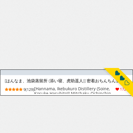
[はんなま、池袋蒸留所 (添い寝、虎助遥人)] 密着おちんちん警察24時～年末特別警戒スペシャル～ (ギルティギア) [中国翻訳] [DL版]
[Hannama, Ikebukuro Distillery (Soine,
9(129)
1727
Kosuke Haruhito)] Mitchaku Ochinchin
Keisatsu 24-ji ~Nenmatsu Tokubetsu
Keikai Special~ | 紧贴肉棒警察24小时
(Guilty Gear) [Chinese] [白杨汉化组]
[Digital]