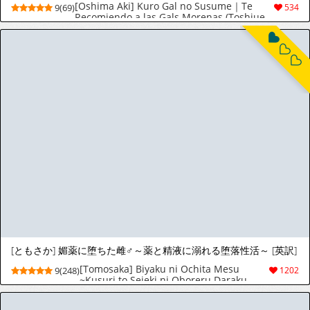
[ともさか] 媚薬に堕ちた雌♂～薬と精液に溺れる堕落性活～ [英訳]
[Tomosaka] Biyaku ni Ochita Mesu
9(248)
1202
~Kusuri to Seieki ni Oboreru Daraku
Seikatsu~ [English] [mysterymeat3]