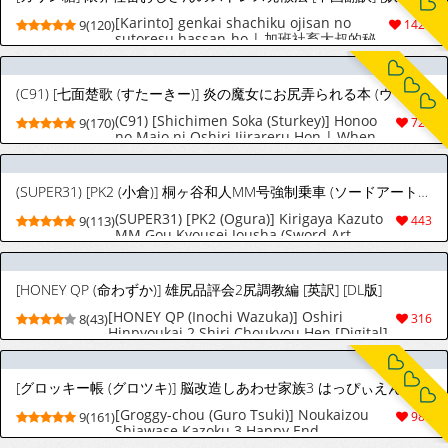
[Karinto] genkai shachiku ojisan no
9(120)
1428
sutoresu hassan-ho | 加班社畜大叔的秘
密解压法 [Chinese] [妖玖汉化]
(C91) [七面楚歌 (すたーきー)] 炎の魔女にお尻弄られる本 (ウィッチクラフトワークス) [英訳]
(C91) [Shichimen Soka (Sturkey)] Honoo
9(170)
726
no Majo ni Oshiri Ijirareru Hon | When
the Fire Witch Plays With My Ass (Witch
Craft Works) [English] [maipantsu]
(SUPER31) [PK2 (小倉)] 桐ヶ谷和人MM号強制乗車 (ソードアート・オンライン)
(SUPER31) [PK2 (Ogura)] Kirigaya Kazuto
9(113)
443
MM Gou Kyousei Jousha (Sword Art
Online)
[HONEY QP (命わずか)] 雄尻品評会2尻調教編 [英訳] [DL版]
[HONEY QP (Inochi Wazuka)] Oshiri
8(43)
316
Hinpyoukai 2 Shiri Choukyou Hen [Digital]
[グロッキー帳 (グロツキ)] 脳改造しあわせ家族3 はっぴぃえんど
[Groggy-chou (Guro Tsuki)] Noukaizou
9(161)
985
Shiawase Kazoku 3 Happy End