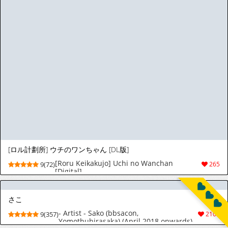
[ロル計劃所] ウチのワンちゃん [DL版]
[Roru Keikakujo] Uchi no Wanchan
9(72)
265
[Digital]
さこ
- Artist - Sako (bbsacon,
9(357)
2104
Yomothuhirasaka) (April 2018 onwards)