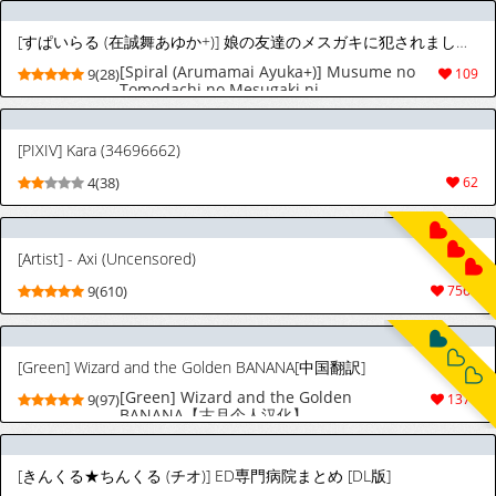
[すぱいらる (在誠舞あゆか+)] 娘の友達のメスガキに犯されました4 [ロシア翻訳] [DL版]
[Spiral (Arumamai Ayuka+)] Musume no
9(28)
109
Tomodachi no Mesugaki ni
Okasaremashita 4 [Russian] [abunomaru]
[Digital]
[PIXIV] Kara (34696662)
4(38)
62
[Artist] - Axi (Uncensored)
9(610)
7564
[Green] Wizard and the Golden BANANA[中国翻訳]
[Green] Wizard and the Golden
9(97)
1379
BANANA【古月个人汉化】
[きんくる★ちんくる (チオ)] ED専門病院まとめ [DL版]