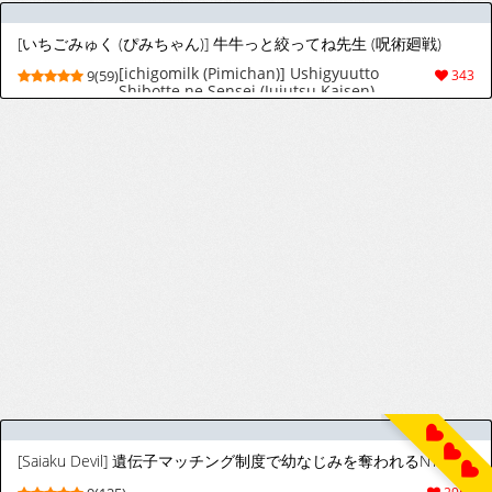
[いちごみゅく (ぴみちゃん)] 牛牛っと絞ってね先生 (呪術廻戦)
[ichigomilk (Pimichan)] Ushigyuutto
9(59)
343
Shibotte ne Sensei (Jujutsu Kaisen)
[Saiaku Devil] 遺伝子マッチング制度で幼なじみを奪われるNTR [非秋鱼个人机翻汉化] [Chinese]