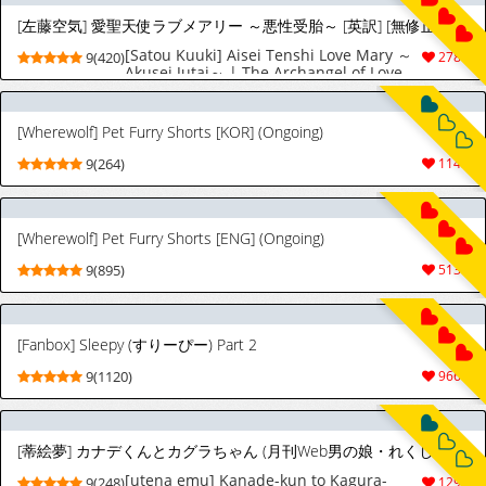
[左藤空気] 愛聖天使ラブメアリー ～悪性受胎～ [英訳] [無修正] [カラー化] [DL版]
[Satou Kuuki] Aisei Tenshi Love Mary ～
9(420)
2786
Akusei Jutai～ | The Archangel of Love,
Love Mary ~Malignant Corruption~
[English] {darknight} {Hen_Colorist}
[Decensored] [Colorized] [Digital]
[Wherewolf] Pet Furry Shorts [KOR] (Ongoing)
9(264)
1145
[Wherewolf] Pet Furry Shorts [ENG] (Ongoing)
9(895)
5138
[Fanbox] Sleepy (すりーぴー) Part 2
9(1120)
9661
[蒂絵夢] カナデくんとカグラちゃん (月刊Web男の娘・れくしょんッ！S Vol.111) [英訳] [DL版]
[utena emu] Kanade-kun to Kagura-
9(248)
1292