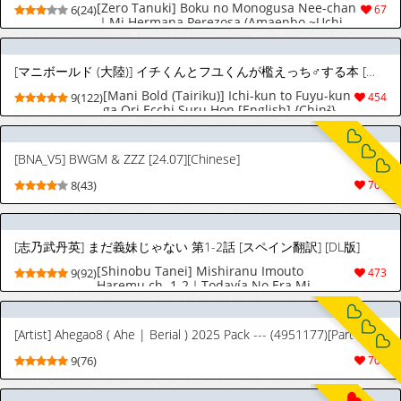
[Zero Tanuki] Boku no Monogusa Nee-chan
6(24)
67
｜Mi Hermana Perezosa (Amaenbo ~Uchi
no Mama, Pheremone ga Peak de
Hanshokuki~) [Spanish] [El naranjas =
Mr.Naranjas]
[マニボールド (大陸)] イチくんとフユくんが檻えっち♂する本 [英訳] [無修正] [DL版]
[Mani Bold (Tairiku)] Ichi-kun to Fuyu-kun
9(122)
454
ga Ori Ecchi Suru Hon [English] {Chin²}
[Decensored] [Digital]
[BNA_V5] BWGM & ZZZ [24.07][Chinese]
8(43)
702
[志乃武丹英] まだ義妹じゃない 第1-2話 [スペイン翻訳] [DL版]
[Shinobu Tanei] Mishiranu Imouto
9(92)
473
Haremu ch. 1-2｜Todavía No Era Mi
Hermanastra Cap. 1-2 [Spanish]
[XistoSolo] [Digital]
[Artist] Ahegao8 ( Ahe | Berial ) 2025 Pack --- (4951177)[Part 2/2]
9(76)
704