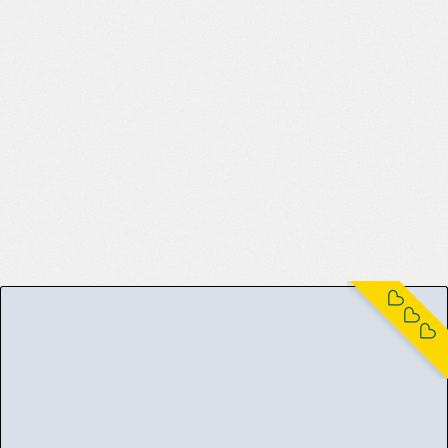
[イズ (izukonohito)]ヤンキーメス犬催眠
[イズ(Izukonohito)]在約架后爲了獲勝把對方
8(47)
771
催眠成狗這件事[中國翻譯][氣水狗自漢化]