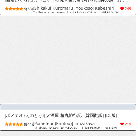
[Shikakui Kuromaru] Youkoso! Kabeshiri
9(58)
249
Taiken Nyuuten | 어서오세요! 벽고체험입점
♥ (Gekkan Web Otoko no Ko-llection! S Vol.
103) [Korean] [Digital]
[ポメテオ (えのとう)] 犬酒屋-椿丸旅行記- [韓国翻訳] [DL版]
[Pometeor (Enotou)] Inuzakaya -
9(44)
219
Tsubakimaru Ryokouki- | 멍자카야 -츠바키
마루 여행기- [Korean] [Digital]