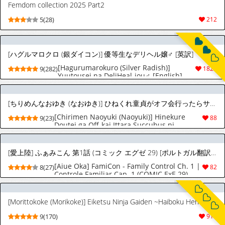
Femdom collection 2025 Part2
5(28)
212
[ハグルマロクロ (銀ダイコン)] 優等生なデリヘル嬢♂ [英訳]
[Hagurumarokuro (Silver Radish)]
9(282)
1820
Yuutousei na DeliHeal-jou♂ [English]
[mysterymeat3]
[ちりめんなおゆき (なおゆき)] ひねくれ童貞がオフ会行ったらサキュバスにおちんちん挿入告白(プロポーズ)しちゃった話 [スペイン翻訳] [DL版]
[Chirimen Naoyuki (Naoyuki)] Hinekure
9(23)
88
Doutei ga Off-kai Ittara Succubus ni
Ochinchin Propose Shichatta Hanashi｜La
Historia de un Virgen Resentido que Fue a
una Reunión Offline con una Súcubo
[愛上陸] ふぁみこん 第1話 (コミック エグゼ 29) [ポルトガル翻訳] [無修正] [DL版]
[Spanish] [ZeriiFawny Scan] [Digital]
[Aiue Oka] FamiCon - Family Control Ch. 1 |
8(27)
82
Controle Familiar Cap. 1 (COMIC ExE 29)
[Portuguese-BR] [TraduZion] [Decensored]
[Digital]
[Morittokoke (Morikoke)] Eiketsu Ninja Gaiden ~Haiboku Hen~ The Legend of Zelda dj [Eng] {Decensored} {colorized}
9(170)
915