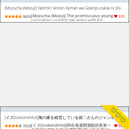
[Mozucha (Mozu)] Yarichin Seinen Ryman wa Gokinjo-zukiai ni Shippai Shimashita. [モズ茶 (モズ)] ヤリチン青年リーマンはご近所づきあいに失敗しました。
[Mozucha (Mozu)] The promiscuous young
9(65)
329
salaryman couldn’t get along with his
neighbour [ENG]
[イズ(Izukonohito)]海の家を経営している叔〇さんのジャンボフランクフルト
[イズ(Izukonohito)]和在海邊開酒館的舅舅一
7(53)
690