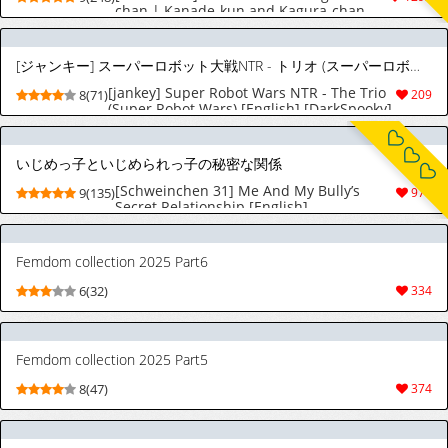
chan | Kanade-kun and Kagura-chan
(Gekkan Web Otoko no Ko-llection! S Vol.
111) [English] [Digital]
[ジャンキー] スーパーロボット大戦NTR - トリオ (スーパーロボット大戦) [英訳]
[jankey] Super Robot Wars NTR - The Trio
8(71)
209
(Super Robot Wars) [English] [DarkSpooky]
いじめっ子といじめられっ子の秘密な関係
[Schweinchen 31] Me And My Bully’s
9(135)
978
Secret Relationship [English]
Femdom collection 2025 Part6
6(32)
334
Femdom collection 2025 Part5
8(47)
374