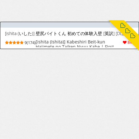
[ishita (いした)] 壁尻バイトくん 初めての体験入壁 [英訳] [DL版]
[ishita (Ishita)] Kabeshiri Beit-kun
9(174)
843
Hajimete no Taiken Nyuu Kabe | First
Time Trial Entry as an Ass Wall Part-timer
[English] [Digital]