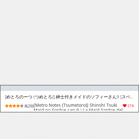
[めとろのーつ (つめとろ)] 紳士付きメイドのソフィーさん9 [スペイン翻訳] [無修正] [DL版]
[Metro Notes (Tsumetoro)] Shinshi Tsuki
8(29)
216
Maid no Sophie-san 9｜La Maid Sophie del
Caballero 9 [Spanish] [I Am the Walrus]
[Decensored] [Digital]