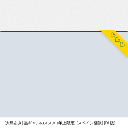
[大島あき] 黒ギャルのススメ (年上限定) [スペイン翻訳] [DL版]
[Oshima Aki] Kuro Gal no Susume｜Te
9(69)
534
Recomiendo a las Gals Morenas (Toshiue
Gentei) [Spanish] [Un Scan Más] [Digital]