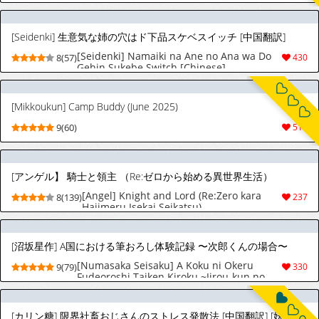
[Seidenki] 生意気な姉の穴はド下品スケベスイッチ [中国翻訳]
[Seidenki] Namaiki na Ane no Ana wa Do
8(57)
430
Gehin Sukebe Switch [Chinese]
[Mikkoukun] Camp Buddy (June 2025)
9(60)
513
[アンゲル】 騎士と領主 （Re:ゼロから始める異世界生活）
[Angel] Knight and Lord (Re:Zero kara
8(139)
237
Hajimeru Isekai Seikatsu)
[沼坂星作] A国における筆おろし体験記録 〜次郎くんの場合〜
[Numasaka Seisaku] A Koku ni Okeru
9(79)
330
Fudeoroshi Taiken Kiroku ~Jirou-kun no
Baai~
[カリン糖] 限界社畜おじさんのストレス発散法 [中国翻訳] [妖玖汉化] [DL版]