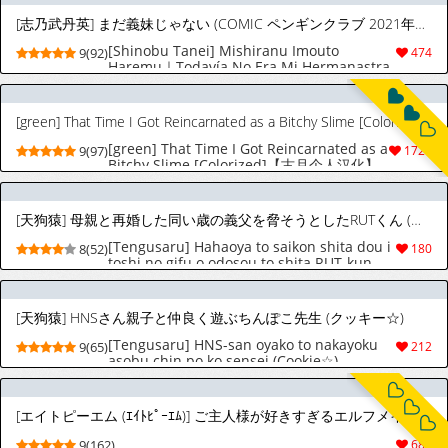
[志乃武丹英] まだ義妹じゃない (COMIC ペンギンクラブ 2021年1月号) [スペイン翻訳] [DL版]
[Shinobu Tanei] Mishiranu Imouto
9(92)
474
Haremu｜Todavía No Era Mi Hermanastra
(COMIC Penguin Club 2021-01) [Spanish]
[XistoSolo] [Digital]
[green] That Time I Got Reincarnated as a Bitchy Slime [Colorized][中国翻訳]
[green] That Time I Got Reincarnated as a
9(97)
1721
Bitchy Slime [Colorized]【古月个人汉化】
[天狗猿] 母親と再婚した同い歳の義父を脅そうとしたRUTくん (クッキー☆)
[Tengusaru] Hahaoya to saikon shita dou i
8(52)
180
toshi no gifu o odosou to shita RUT-kun
(Cookie☆)
[天狗猿] HNSさん親子と仲良く遊ぶちんぽこ先生 (クッキー☆)
[Tengusaru] HNS-san oyako to nakayoku
9(65)
212
asobu chin po ko sensei (Cookie☆)
[エイトピーエム (ｴｲﾄﾋﾟｰｴﾑ)] ご主人様が好きすぎるエルフメイドくんの日常
9(162)
688