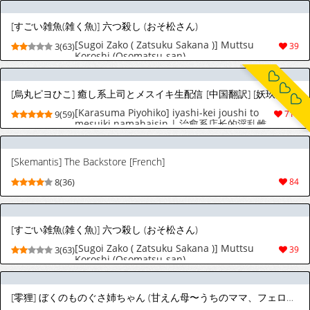
[すごい雑魚(雑く魚)] 六つ殺し (おそ松さん)
[Sugoi Zako ( Zatsuku Sakana )] Muttsu
3(63)
39
Koroshi (Osomatsu-san)
[烏丸ピヨひこ] 癒し系上司とメスイキ生配信 [中国翻訳] [妖玖汉化] [DL版]
[Karasuma Piyohiko] iyashi-kei joushi to
9(59)
718
mesuiki namahaisin | 治愈系店长的淫乱雌
堕直播 [Chinese] [妖玖汉化] [Digital]
[Skemantis] The Backstore [French]
8(36)
84
[すごい雑魚(雑く魚)] 六つ殺し (おそ松さん)
[Sugoi Zako ( Zatsuku Sakana )] Muttsu
3(63)
39
Koroshi (Osomatsu-san)
[零狸] ぼくのものぐさ姉ちゃん (甘えん母〜うちのママ、フェロモンがピークで繁殖期〜) [スペイン翻訳]