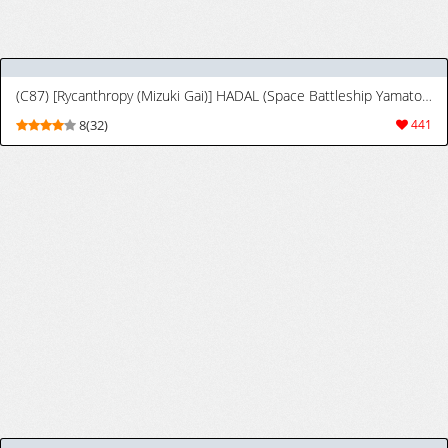
(C87) [Rycanthropy (Mizuki Gai)] HADAL (Space Battleship Yamato 2199) [Chinese] [黑夜汉化组]
8(32)
441