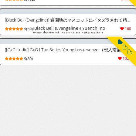
[Black Bell (Evangeline)] 遊園地のマスコットにイタズラされて精通前だけど潮は吹いちゃう男の子の話 [DL版]
[Black Bell (Evangeline)] Yuenchi no
9(59)
160
masukotto ni itazura sa rete seitsu
maedakedo shio wa fui chau otokonoko no
hanashi [Digital]
[[GxGstudio] GxG l The Series Young boy revenge （想入南梁小屁眼汉化）
9(80)
1026