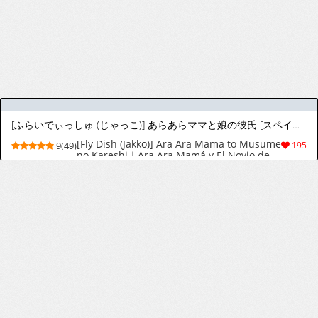
[ふらいでぃっしゅ (じゃっこ)] あらあらママと娘の彼氏 [スペイン翻訳]
[Fly Dish (Jakko)] Ara Ara Mama to Musume
9(49)
195
no Kareshi｜Ara Ara Mamá y El Novio de
Su Hija [Spanish] [DARKSIDE]