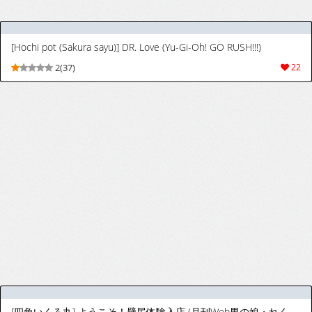
[Hochi pot (Sakura sayu)] DR. Love (Yu-Gi-Oh! GO RUSH!!!)
2(37)
22
[四角いくろ丸] ようこそ！壁尻体験入店 (月刊Web男の娘・れくしょんッ！S Vol.103) [韓国翻訳] [DL版]