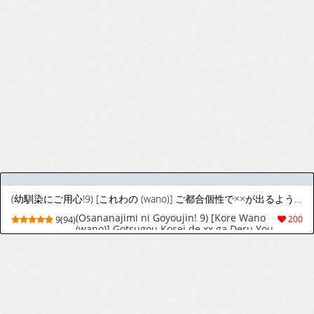
(幼馴染にご用心!9) [これわの (wano)] ご都合個性で××が出るようになってしまいました (僕のヒーローアカデミア)
(Osananajimi ni Goyoujin! 9) [Kore Wano
9(94)
200
(wano)] Gotsugou Kosei de xx ga Deru You
ni Natte Shimaimashita (Boku no Hero
Academia)