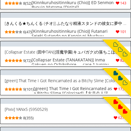
[Kinnkuruhositinnkuru (Chio)] ED Senmon
8(52)
143
Byouin Matome [Digital]
[きんくる★ちんくる (チオ)] ふたなり精液スタンドの彼女に夢中 [DL版]
[Kinnkuruhositinnkuru (Chio)] Futanari
6(47)
101
Seieki Sutando no Kanojo ni Muchuu
[Digital]
[Collapsar Estate (田中TAN)]淫魔学園(キュバガク)の落ちこぼれ―case.1 純情男子の処女喪失(上) [中国翻訳] [妖玖汉化] [DL版]
[Collapsar Estate (TANAKATAN)] Inma
9(72)
820
Gakuen no Ochikobore — case.1 Junjou
Danshi no Shojo Soushitsu (Jou) | 淫魔学园
的废材吊车尾―case.1 纯情男生的破处堕落
(上)
[green] That Time I Got Reincarnated as a Bitchy Slime [Colorized][中国翻訳]
[green] That Time I Got Reincarnated as
9(101)
1733
a Bitchy Slime [Colorized]【古月个人汉
化】
[Pixiv] YANx5 (5950529)
8(355)
6273