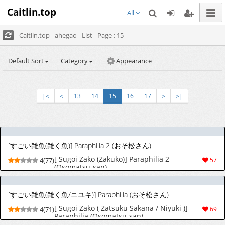
Caitlin.top
All
Caitlin.top - ahegao - List - Page : 15
Default Sort
Category
Appearance
|<
<
13
14
15
16
17
>
>|
[すごい雑魚(雑く魚)] Paraphilia 2 (おそ松さん)
[ Sugoi Zako (Zakuko)] Paraphilia 2
4(77)
57
(Osomatsu-san)
[すごい雑魚(雑く魚/ニユキ)] Paraphilia (おそ松さん)
[ Sugoi Zako ( Zatsuku Sakana / Niyuki )]
4(71)
69
Paraphilia (Osomatsu-san)