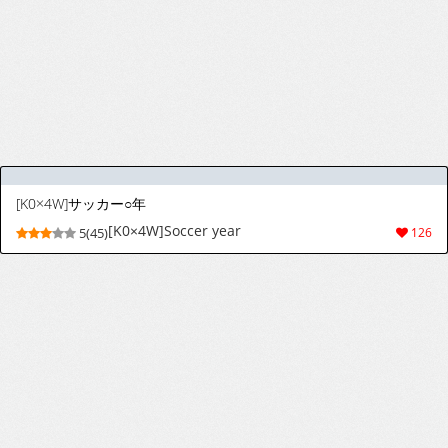
[K0×4W]サッカー○年
[K0×4W]Soccer year
5(45)
126