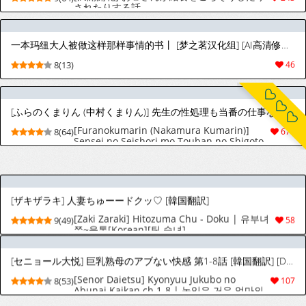
されたりする話
一本玛纽大人被做这样那样事情的书丨 [梦之茗汉化组] [AI高清修复版] [Chinese] (Pokémon)
8(13)
46
[ふらのくまりん (中村くまりん)] 先生の性処理も当番の仕事なんですの！? (ブルーアーカイブ) [中国翻訳] [DL版]
[Furanokumarin (Nakamura Kumarin)]
8(64)
679
Sensei no Seishori mo Touban no Shigoto
nan desu no!? (Blue Archive) [Chinese]
[Digital]
[ザキザラキ] 人妻ちゅーードクッ♡ [韓国翻訳]
[Zaki Zaraki] Hitozuma Chu - Doku | 유부녀
9(49)
58
쭈~웅톡[Korean][팀 숙녀]
[セニョール大悦] 巨乳熟母のアブない快感 第1-8話 [韓国翻訳] [DL版] [進行中]
[Senor Daietsu] Kyonyuu Jukubo no
8(53)
107
Abunai Kaikan ch.1-8 | 농익은 거유 엄마의
위험한 쾌락 제1-8 [Digital][Korean][팀 숙녀]
[Ongoing]