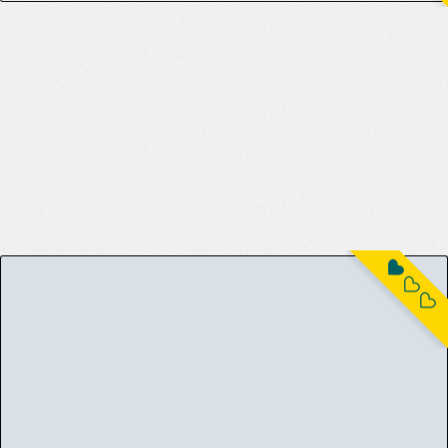
[幻想美甘 (きりみあ)] ムツキにむちゅーっ (ブルーアーカイブ) [DL版]
[Gensou Mikan (Kirimia)] Mutsuki ni
9(35)
104
Muchuu! (Blue Archive) [Digital]
[HAONI] ...