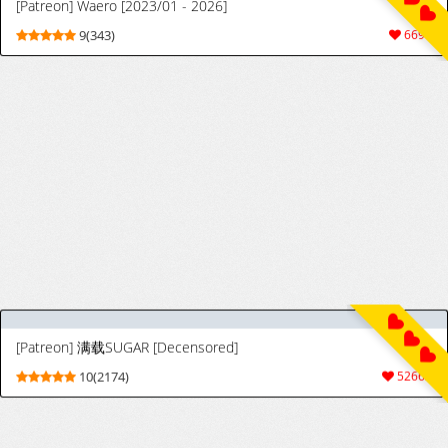
[筱牧] 美游绞刑前的强制口爆（轻微18g）
4(28)
108
[WORLD STORY] ボーイッシュ娘の男難 [英訳]
[WORLD STORY] Boyish Musume no
9(90)
418
Dannan | A Boyish Girl’s Trouble With Men
[English] [NudeSalad]