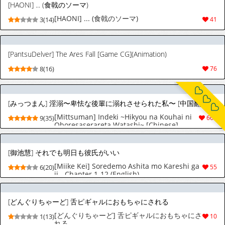
[HAONI] ... (食戟のソーマ)
[HAONI] ... (食戟のソーマ)
3(14)
41
[PantsuDelver] The Ares Fall [Game CG](Animation)
8(16)
76
[みっつまん] 淫溺〜卑怯な後輩に溺れさせられた私〜 [中国翻訳]
[Mittsuman] Indeki ~Hikyou na Kouhai ni
9(35)
662
Oboresaserareta Watashi~ [Chinese]
[COW个人汉化]
[御池慧] それでも明日も彼氏がいい
[Miike Kei] Soredemo Ashita mo Kareshi ga
6(20)
55
ii - Chapter 1-12 (English)
[どんぐりちゃーど] 舌ピギャルにおもちゃにされる
[どんぐりちゃーど] 舌ピギャルにおもちゃにさ
1(13)
10
れる