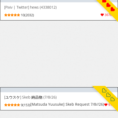
[絵を描くマン (Eman)] 女勇者×故意敗北 [中国翻訳]
[EWOKAKUMAN (Eman)] Onna Yuusha x
9(64)
1348
Koi Haiboku [Chinese] [廉价汉化组]
[六丁の目 (おりーぶ)] 内気な後輩とラブラブセックス![中国翻译]
[Rokuchounome (Olive)] Uchiki na Kouhai
7(23)
121
to Love Love Sex![Chinese]