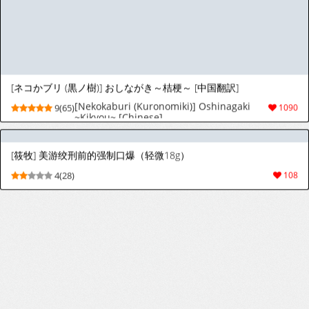
3(21)
35
[幻想美甘 (きりみあ)] ムツキちゃんは先生で遊ぶのが大好き (ブルーアーカイブ) [DL版]
[Gensou Mikan (Kirimia)] Mutsuki-chan wa
9(38)
98
Sensei de Asobu no ga Daisuki (Blue
Archive) [Digital]