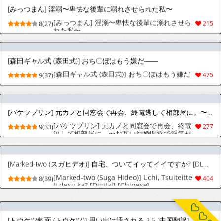
[森田ギャル式 (森田式)] おち〇ぽはもう嫌だ――
[森田ギャル式 (森田式)] おち〇ぽはもう嫌だ
9(37)
475
――
[バケツプリン] 元カノと同窓会で再会、終電逃して相部屋に。〜お互い結婚間近で浮気セックスしてしまいました〜
[バケツプリン] 元カノと同窓会で再会、終電
9(33)
277
逃して相部屋に。〜お互い結婚間近で浮気セ
ックスしてしまいました〜
[Marked-two (スガヒデオ)] 自宅、ついてイッてイイですか? [DL版] [中国翻译]
[Marked-two (Suga Hideo)] Uchi, Tsuiteitte
8(39)
404
Ii desu ka? [Digital] [Chinese]
[トウケツ斜面 (トウケツ)] 思い出は汚される 2.5 [中国翻訳]
[Touketsu Shamen (Touketsu)] Omoide wa
9(43)
907
Yogosareru 2.5 ｜ 回忆被玷污 2.5 [Chinese]
[Morgan@clovers studio]
[カオメロン (ぐりぐり)] 爆乳エルフ母娘_乱交性欲処理 [中国翻訳]