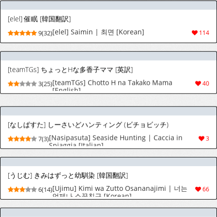
[elel] 催眠 [韓国翻訳]
[elel] Saimin | 최면 [Korean]
9(32)
114
[teamTGs] ちょっとHな多香子ママ [英訳]
[teamTGs] Chotto H na Takako Mama
3(25)
40
[English]
[なしぱすた] しーさいどハンティング (ビチョビッチ)
[Nasipasuta] Seaside Hunting | Caccia in
7(3)
3
Spiaggia [Italian]
[うじむ] きみはずっと幼馴染 [韓国翻訳]
[Ujimu] Kimi wa Zutto Osananajimi | 너는
6(14)
66
언제나 소꿉친구 [Korean]
[みっつまん] 淫溺〜卑怯な後輩に溺れさせられた私〜
[みっつまん] 淫溺〜卑怯な後輩に溺れさせら
8(27)
215
れた私〜