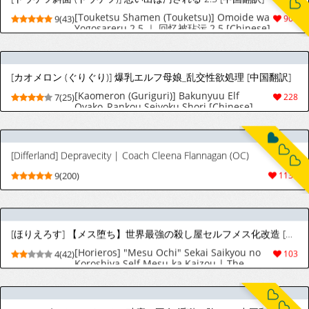
[Kaomeron (Guriguri)] Bakunyuu Elf
7(25)
228
Oyako_Rankou Seiyoku Shori [Chinese]
[ZOAN個人翻譯組]
[Differland] Depravecity | Coach Cleena Flannagan (OC)
9(200)
1136
[ほりえろす] 【メス堕ち】世界最強の殺し屋セルフメス化改造 [英訳]
[Horieros] "Mesu Ochi" Sekai Saikyou no
4(42)
103
Koroshiya Self Mesu-ka Kaizou | The
World's Strongest Assassin Self-
Feminization (Ongoing) [English]
[ほっけばいん! (はるこん)] 破魔の巫女 淫獄に堕つ 2 [中国翻訳]
[Hokkebain! (Halcon)] Hama no Miko
9(33)
665
Ingoku ni Otsu 2 ｜ 破魔巫女 堕入淫狱 2
[Chinese] [自給自足君]
[ほっけばいん! (はるこん)] 破魔の巫女 淫獄に堕つ [中国翻訳]
[Hokkebain! (Halcon)] Hama no Miko
9(33)
553
Ingoku ni Otsu ｜ 破魔巫女 堕入淫狱
[Chinese] [自給自足君]