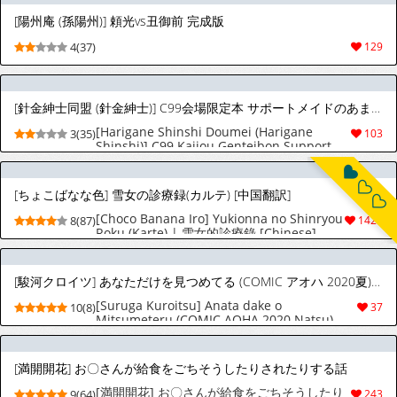
[陽州庵 (孫陽州)] 頼光vs丑御前 完成版
4(37)
129
[針金紳士同盟 (針金紳士)] C99会場限定本 サポートメイドのあまあまハーレムご奉仕 (ブルーアーカイブ) [中国翻訳] [DL版]
[Harigane Shinshi Doumei (Harigane
3(35)
103
Shinshi)] C99 Kaijou Genteibon Support
Maid no Amaama Harem Gohoushi | C99
会場限定本 後勤女僕們的甜膩膩後宮侍奉
(Blue Archive) [Chinese] [Digital]
[ちょこばなな色] 雪女の診療録(カルテ) [中国翻訳]
[Choco Banana Iro] Yukionna no Shinryou
8(87)
1424
Roku (Karte) | 雪女的診療錄 [Chinese]
[駿河クロイツ] あなただけを見つめてる (COMIC アオハ 2020夏) [ポルトガル翻訳] [無修正] [DL版]
[Suruga Kuroitsu] Anata dake o
10(8)
37
Mitsumeteru (COMIC AOHA 2020 Natsu)
[Portuguese-BR] [Decensored] [Digital]
[満開開花] お〇さんが給食をごちそうしたりされたりする話
[満開開花] お〇さんが給食をごちそうしたり
9(64)
243