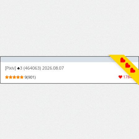
[Pixiv] みたらしれんげ (54870008) 2026.08.06
9(127)
3238
[Pixiv | Twitter] hews (4338012)
10(2032)
36761
[ユウスケ] Skeb 納品物 (7/8/26)
[Matsuda Yuusuke] Skeb Request 7/8//26)
9(153)
919
[楓子、yozo] 剣道部主将で幼馴染の美人で強い僕の彼女が、チャラ男にあっさり堕とされるわけがない
[Kaedeko, yozo] Kendoubu Shushou de
9(59)
452
Osananajimi no Bijin de Tsuyoi Boku no
Kanojo ga, Charao ni Assari Otosareru
Wake ga Nai
[オニヅカバーガー (おにづか)] 無感情メイドが性処理だけの関係から気持ちいいえっちするようになるまで [中国翻訳]
[Onizuka Burger (Onizuka)] Mukanjou
3(57)
317