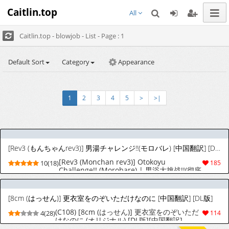
Caitlin.top
All
Caitlin.top - blowjob - List - Page : 1
Default Sort
Category
Appearance
1
2
3
4
5
>
>|
[Rev3 (もんちゃんrev3)] 男湯チャレンジ!!(モロバレ) [中国翻訳] [DL版] [無修正]
[Rev3 (Monchan rev3)] Otokoyu
10(18)
185
Challenge!! (Morobare) | 男浴大挑战!!(彻底
暴露) [Chinese] [欶澜汉化组] [Digital]
[Decensored]
[8cm (はっせん)] 更衣室をのぞいただけなのに [中国翻訳] [DL版]
(C108) [8cm (はっせん)] 更衣室をのぞいただ
4(28)
114
けなのに (オリジナル) [DL版][中国翻訳]