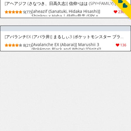
9(901)
17845
[Pixiv] GreemBang (14409210) 2026.08.07
9(702)
17549
[Patreon] Waero [2023/01 - 2026]
9(343)
6699
[Patreon] 满载SUGAR [Decensored]
10(2174)
52662
[りーあんく] 私はオスが群がる甘い蜜 (COMIC BAVEL 2026年8月号) [Textless]
[Re:ankh] Watashi wa Osu ga Muragaru
9(39)
727
Amai Mitsu (COMIC BAVEL 2026-08)
[Textless]