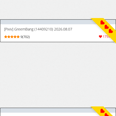
Maidd ga Seishori dake no Kankei kara
Kimochii Ecchi suru You ni naru made
[Chinese]
[HGTラボ (津差宇土)] 茜色に染まる若妻 〜病室で僕の妻が寝取られた〜（合冊版） フルカラー [中国翻訳]
[HGT Lab (Tsusauto)] Akaneiro ni Somaru
9(40)
442
Wakazuma ~Byoushitsu de Boku no Tsuma
ga Netorareta~ (Gassatsuban) Full Colour
[含着个人汉化+一脸忧郁地玩人妻重嵌]
漫画風ティファ
Manga-fuu Tifa | Manga-style Tifa
5(22)
57
[Patreon] Hyuk (~2026/07/29) [Uncensored]
9(115)
2369
[ネコかブリ (黒ノ樹)] おしながき～桔梗～ [中国翻訳]
[Nekokaburi (Kuronomiki)] Oshinagaki
9(65)
1090
~Kikyou~ [Chinese]