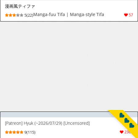
[幻想美甘 (きりみあ)] 前世から赤い糸で結ばれてるから搾精えっちしてもいいよねぇ♡ (ブルーアーカイブ) [DL版]
[Gensou Mikan (Kirimia)] Zenshou kara
9(31)
112
Akai Ito de Musubarerukara Sakusei Ecchi
shitemo Ii yonee (Blue Archive) [Digital]