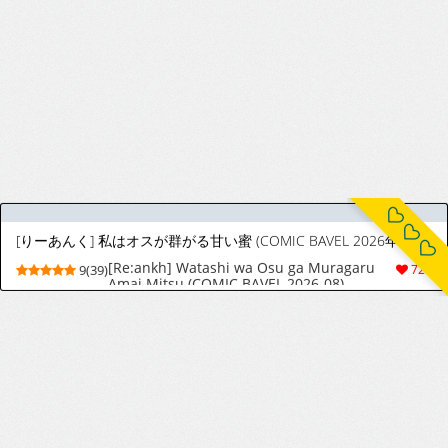
魔法少女の恩返し 前編
The Magical Girl's Repayment 1
8(32)
146
[DMM.com] Taimanin RPGX [EventCG][Part 5]