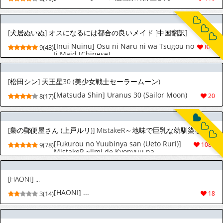
[犬居ぬいぬ] オスになるには都合の良いメイド [中国翻訳]
[Inui Nuinu] Osu ni Naru ni wa Tsugou no
9(43)
828
Ii Maid [Chinese]
[松田シン] 天王星30 (美少女戦士セーラームーン)
[Matsuda Shin] Uranus 30 (Sailor Moon)
8(17)
20
[梟の郵便屋さん (上戸ルリ)] MistakeR～地味で巨乳な幼馴染を催眠アプリで理想のエロギャルに改造して恋人にする計画～ [中国翻訳] [DL版]
[Fukurou no Yuubinya san (Ueto Ruri)]
9(78)
1084
MistakeR ~Jimi de Kyonyuu na
Osananjimi wo Saimin Appli de Risou no
Ero-gal ni Kaizou Shite Koibito ni Suru
Keikaku~ | MistakeR ~用催眠APP把土气巨
[HAONI] ...
乳青梅改造成理想色情辣妹女友的计划～
[Chinese] [WC得意门生个人汉化] [Digital]
[HAONI] ...
3(14)
18