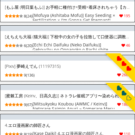
[もふ屋 (明日葉もふ)] お手軽に種付け×受精×着床されちゃう【カンニングむすめ】 [英訳]
[Mofuya (Ashitaba Mofu)] Easy Seeding ×
8(24)
195
Fertilization × I'm Gonna Get Pregnant! -
Cheating Maiden | Otegaru ni Tanetsuke x
Jusei x Chakushou Sarechau "Cunning
Musume" [English] [MikeBottleson]
[えちえち大福 (猫大福)] 下校中の女の子を拉致して口便器に調教するお話 [英訳]
[Echi Echi Daifuku (Neko Daifuku)]
6(20)
46
Gekouchu no Onnanoko o Rachi shite
Kuchibenki ni Choukyou Suru Ohanashi | A
Story About Kidnapping a Girl on the Way
Home from School and Training Her to be a
[Pixiv] 夢崎えでん (11197315)
Mouth Toilet [English] [Morally Bankrupt
Wizard Translations]
9(136)
2666
[蜜棘工房 (Keinv、日高久志)] ネトラレ催眠アプリ〜染められ牝媚びする母娘〜 [中国翻訳] [DL版]
[Mitsukyoku Koubou (AWMC / Keinv)]
9(67)
1864
Netorare Saimin Apuri ~ Somerare Mesu-
nobi suru Haha-musume ~ [Chinese][AI
Translated]
4.エロ漫画家の師匠さん
[Kase Daiki] 4.エロ漫画家の師匠さん
8(19)
110