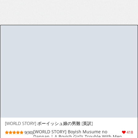
[幻想美甘 (きりみあ)] サイミン猫ムツキちゃんにニャンニャンされても負けないっっ (ブルーアーカイブ) [DL版]
[Gensou Mikan (Kirimia)] Saimin Neko
9(36)
95
Mutsuki-chan ni Nyannyan sarete mo
Makenai!! (Blue Archive) [Digital]