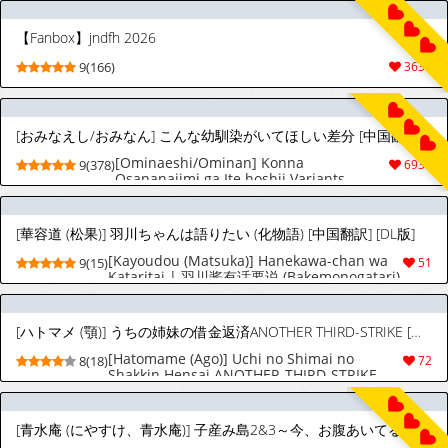
【Fanbox】jndfh 2026
9(166)
3635
[おみなえし/おみなん] こんな幼馴染がいてほしい差分 [中国翻訳] [Adoscc 個人翻訳]
[Ominaeshi/Ominan] Konna
9(378)
6937
Osananajimi ga Ite hoshii Variants
(Sabun) | 想要这样的青梅竹马差分
[Chinese] [Adoscc 個人翻訳]
[華容道 (松果)] 羽川ちゃんは語りたい (化物語) [中国翻訳] [DL版]
[Kayoudou (Matsuka)] Hanekawa-chan wa
9(15)
51
Kataritai | 羽川酱有话要说 (Bakemonogatari)
[Chinese] [琥珀汉化组] [Digital]
[ハトマメ (顎)] うちの姉妹の借金返済ANOTHER THIRD-STRIKE [中国翻訳] [DL版]
[Hatomame (Ago)] Uchi no Shimai no
8(18)
72
Shakkin Hensai ANOTHER-THIRD-STRIKE
[Digital] [种付大叔个人汉化] [Digital]
[青水庵 (にやすけ、青水庵)] 子産み島2&3～今、お腹あいてるよ～ [中国翻訳] [進行中]