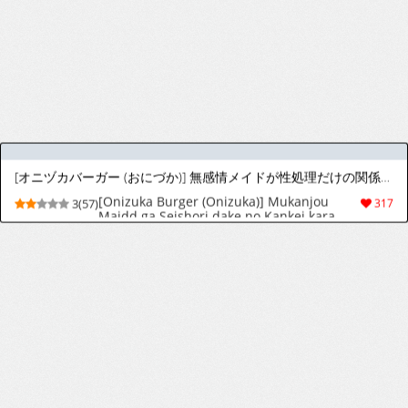
[流彩館 (惣流)] 敬虔シスターの告解室にようこそ (ブルーアーカイブ) [DL版]
[Ryu-saikan (So-ryu)] Keiken Sister no
9(39)
142
Kokkai Shitsu ni Youkoso (Blue Archive)
[Digital]