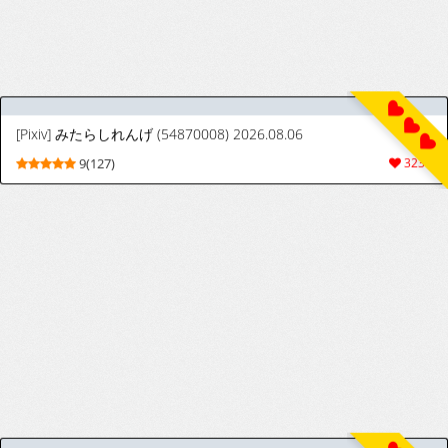
9(269)
2483
[にゃんこ工房 (喀血いあ)] マリン船長は性処理したい (宝鐘マリン) [英訳]
[Nyanko Kobo (Kakketsu Ia)] Marine
9(41)
250
Senchou wa Seishori Shitai | Captain
Marine Wants Sexual Treatment! (Houshou
Marine) [English] [The People With No
Name]