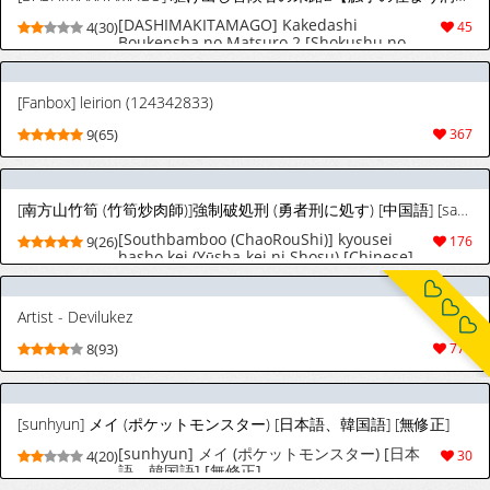
[DASHIMAKITAMAGO] Kakedashi
4(30)
45
Boukensha no Matsuro 2 [Shokushu no
Sumau Doukutsu] Bikini Armor Onna
Senshi [English] [SCANMTL]
[Fanbox] leirion (124342833)
9(65)
367
[南方山竹筍 (竹筍炒肉師)]強制破処刑 (勇者刑に処す) [中国語] [sample]
[Southbamboo (ChaoRouShi)] kyousei
9(26)
176
hasho kei (Yūsha-kei ni Shosu) [Chinese]
(sample)
Artist - Devilukez
8(93)
771
[sunhyun] メイ (ポケットモンスター) [日本語、韓国語] [無修正]
[sunhyun] メイ (ポケットモンスター) [日本
4(20)
30
語、韓国語] [無修正]