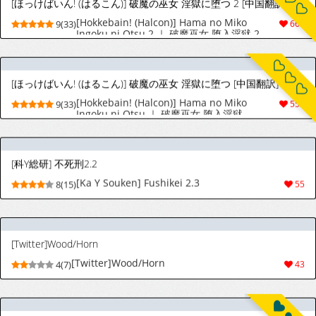
[科Y総研] 不死刑2.2
[Ka Y Souken] Fushikei 2.3
8(15)
55
[Twitter]Wood/Horn
[Twitter]Wood/Horn
4(7)
43
[アヘアジフ (さなつき、日高久志)] 信仰×はは (SPY×FAMILY) [中国翻訳] [DL版]
[aheazif (Sanatuki, Hidaka Hisashi)]
9(77)
2364
Shinkou x Haha | 信仰×母亲 (SPY x
FAMILY) [Chinese] [江之下流个人AI润色]
[Digital]
[アバランチEX (アバラ井)] まるしぃ3 (ポケットモンスター ブラック・ホワイト) [DL版]
[Avalanche EX (Abarai)] Marushii 3
8(21)
136
(Pokémon Black and White) [Digital]
[Pixiv] ♣3 (464063) 2026.08.07