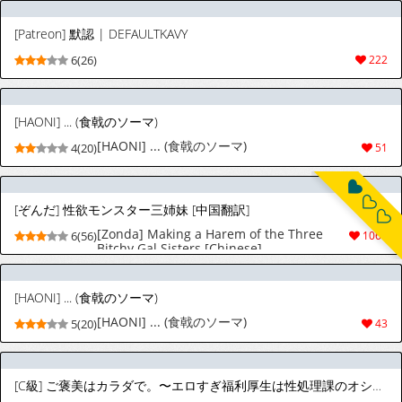
[Patreon] 默認 | DEFAULTKAVY
6(26)
222
[HAONI] ... (食戟のソーマ)
[HAONI] ... (食戟のソーマ)
4(20)
51
[ぞんだ] 性欲モンスター三姉妹 [中国翻訳]
[Zonda] Making a Harem of the Three
6(56)
1061
Bitchy Gal Sisters [Chinese]
[HAONI] ... (食戟のソーマ)
[HAONI] ... (食戟のソーマ)
5(20)
43
[C級] ご褒美はカラダで。〜エロすぎ福利厚生は性処理課のオシゴト〜（3） [英訳]