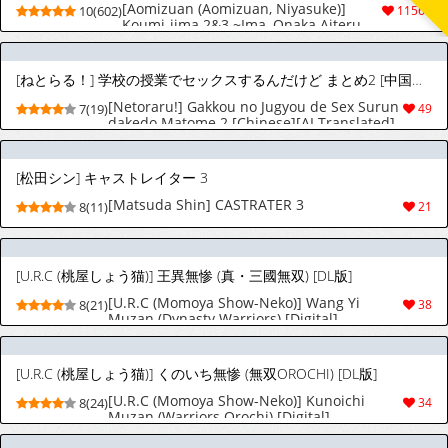
[Aomizuan (Aomizuan, Niyasuke)]
10(602)
11561
Koumi-jima 2&3 ~Ima, Onaka Aiteru
yo~ [Chinese] [hhh个人汉化] [Ongoing]
[ねとらる！] 学校の授業でセックスするんだけど まとめ2 [中国翻訳][柠檬盐个人机翻]
[Netoraru!] Gakkou no Jugyou de Sex Surun
7(19)
49
dakedo Matome 2 [Chinese][AI Translated]
[松田シン] キャストレイター 3
[Matsuda Shin] CASTRATER 3
8(11)
21
[U.R.C (桃屋しょう猫)] 王異無惨 (真・三國無双) [DL版]
[U.R.C (Momoya Show-Neko)] Wang Yi
8(21)
38
Muzan (Dynasty Warriors) [Digital]
[U.R.C (桃屋しょう猫)] くのいち無惨 (無双OROCHI) [DL版]
[U.R.C (Momoya Show-Neko)] Kunoichi
8(24)
34
Muzan (Warriors Orochi) [Digital]