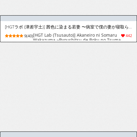
[森林木パーク (RINKi)] ふたりはふたしか (ブルーアーカイブ) [DL版]
[Shinrinnki Park (RINKi)] Futari wa
8(32)
115
Futashika (Blue Archive) [Digital]