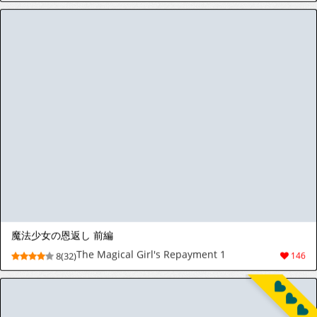
[らーめんらいす (らじー)] 朝日に睡る一番星に (ブルーアーカイブ) [DL版]
[Ramen Rice (Razy)] Asahi ni Nemuru
9(32)
109
Ichibanboshi ni (Blue Archive) [Digital]
1
2
3
4
5
>
>|