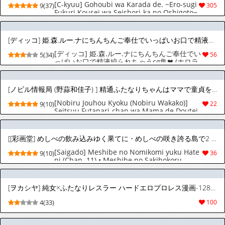
[C-kyuu] Gohoubi wa Karada de. ~Ero-sugi
9(37)
305
Fukuri Kousei wa Seishori-ka no Oshigoto~
(3) | The Reward is the Body ~The Overly
Lewd Employee Benefits of the Service
Department~ (3) [English] [Aishi21]
[ディッコ] 姫.森.ルー.ナにちんちんご奉仕でいっぱいお口で精液絞られちゃうcg集❤ (ホロライブ)
[ディッコ] 姫.森.ルー.ナにちんちんご奉仕でい
5(34)
56
っぱいお口で精液絞られちゃうcg集❤ (ホロラ
イブ)
[ノビル情報局 (野蒜和佳子) ] 精通ふたなりちゃんはママで童貞を喪失する [スペイン翻訳]
[Nobiru Jouhou Kyoku (Nobiru Wakako)]
9(10)
22
Seitsuu Futanari-chan wa Mama de Doutei
o Soushitsu suru｜Perder la Virginidad con
una Futanari Experimentada que Actúa
como una Madre {Spanish} {EbisuTraslade -
[[彩画堂] めしべの飲み込みゆく果てに • めしべの咲き誇る島で2 (第11話) [スペイン翻訳]
Winder}
[Saigado] Meshibe no Nomikomi yuku Hate
9(10)
36
ni (Chap. 11) • Meshibe no Sakihokoru
Shima de 2 | Una Isla donde florecen los
Pistilos 2 (Cap. 11) [Spanish] [Harenchi no
Fansub] [Digital]
[ヲカシヤ] 純女×ふたなりレスラー ハードエロプロレス漫画-1280x
4(33)
100