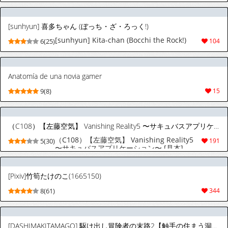
[sunhyun] 喜多ちゃん (ぼっち・ざ・ろっく!)
[sunhyun] Kita-chan (Bocchi the Rock!)
6(25)
104
Anatomía de una novia gamer
9(8)
15
（C108）【左藤空気】 Vanishing Reality5 〜サキュバスアプリケーション〜 [見本]
（C108）【左藤空気】 Vanishing Reality5
5(30)
191
〜サキュバスアプリケーション〜 [見本]
[Pixiv]竹筍たけのこ(1665150)
8(61)
344
[DASHIMAKITAMAGO] 駆け出し冒険者の末路2【触手の住まう洞窟】ビキニアーマー女戦士 [英訳]