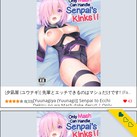
[夕凪屋 (ユウナギ)] 先輩とエッチできるのはマシュだけです!! (Fate/Grand Order) [イタリア翻訳] [DL版]
[Yuunagiya (Yuunagi)] Senpai to Ecchi
8(33)
43
Dekiru no wa Mash dake desu!! | Only
Mash Can Handle Senpai's Kinks!!
(Fate/Grand Order) [Italian] [dragon2991]
[Digital]