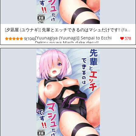
[夕凪屋 (ユウナギ)] 先輩とエッチできるのはマシュだけです!! (Fate/Grand Order) [中国翻訳] [DL版]
[Yuunagiya (Yuunagi)] Senpai to Ecchi
9(104)
578
Dekiru no wa Mash dake desu!!
(Fate/Grand Order) [Chinese] [無邪気漢化
組] [Digital]