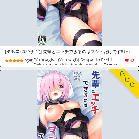
[夕凪屋 (ユウナギ)] 先輩とエッチできるのはマシュだけです!! (Fate/Grand Order) [ロシア翻訳] [DL版]
[Yuunagiya (Yuunagi)] Senpai to Ecchi
9(25)
40
Dekiru no wa Mash dake desu!! | Только
Машу может совладать с желаниями
Сенпая!! (Fate/Grand Order) [Russian]
[prynic] [Digital]