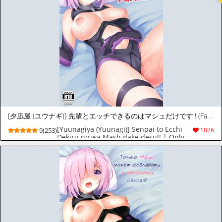
[夕凪屋 (ユウナギ)] 先輩とエッチできるのはマシュだけです!! (Fate/Grand Order) [英訳] [DL版]
[Yuunagiya (Yuunagi)] Senpai to Ecchi
9(253)
1026
Dekiru no wa Mash dake desu!! | Only
Mash Can Handle Senpai's Kinks!!
(Fate/Grand Order) [English] [Saint
Quartz Scans] [Digital]