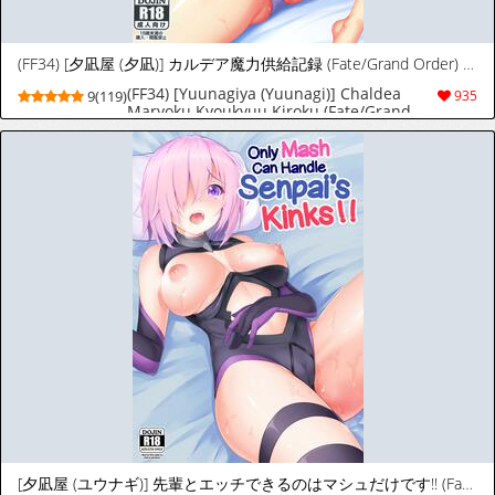
(FF34) [夕凪屋 (夕凪)] カルデア魔力供給記録 (Fate/Grand Order) [中国語]
(FF34) [Yuunagiya (Yuunagi)] Chaldea
9(119)
935
Maryoku Kyoukyuu Kiroku (Fate/Grand
Order) [Chinese]
[夕凪屋 (ユウナギ)] 先輩とエッチできるのはマシュだけです!! (Fate/Grand Order) [ポルトガル翻訳][DL版]