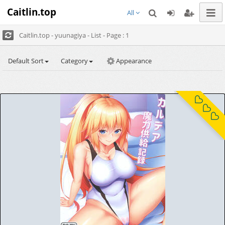
Caitlin.top
All
Caitlin.top - yuunagiya - List - Page : 1
Default Sort
Category
Appearance