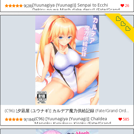
[Yuunagiya (Yuunagi)] Senpai to Ecchi
9(28)
26
Dekiru no wa Mash dake desu!! (Fate/Grand
Order) [Portuguese-BR] [Digital]
(C96) [夕凪屋 (ユウナギ)] カルデア魔力供給記録 (Fate/Grand Order)
(C96) [Yuunagiya (Yuunagi)] Chaldea
9(184)
585
Maryoku Kyoukyuu Kiroku (Fate/Grand
Order)