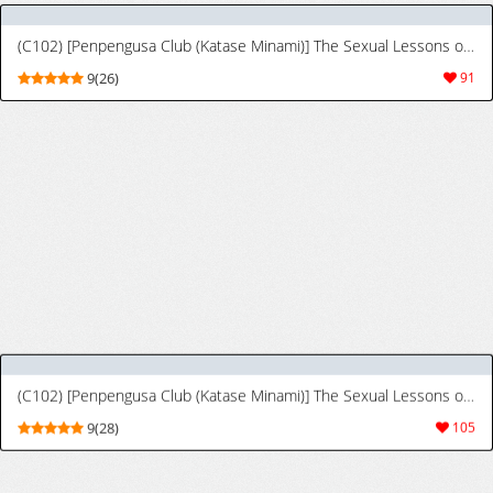
(COMIC1☆13) [Oboro & Tempo Gensui Dou (Tempo Gensui)] Kindan no Kodomo Team Salon e Youkoso Prototype (Fate/Grand Order) [English]
5(55)
59