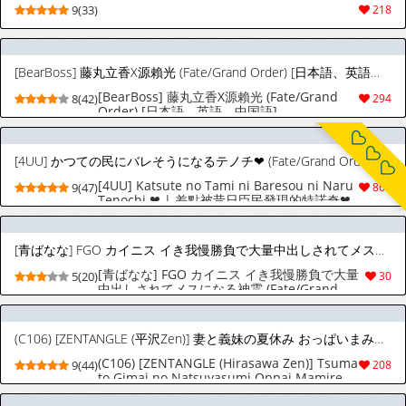
9(33)
218
[BearBoss] 藤丸立香X源賴光 (Fate/Grand Order) [日本語、英語、中国語]
[BearBoss] 藤丸立香X源賴光 (Fate/Grand
8(42)
294
Order) [日本語、英語、中国語]
[4UU] かつての民にバレそうになるテノチ❤︎ (Fate/Grand Order) [中国翻訳]
[4UU] Katsute no Tami ni Baresou ni Naru
9(47)
860
Tenochi ❤︎ | 差點被昔日臣民發現的特諾奇❤︎
(Fate/Grand Order) [Chinese] [無駄君個人漢
化]
[青ばなな] FGO カイニス イき我慢勝負で大量中出しされてメスになる神霊 (Fate/Grand Order)
[青ばなな] FGO カイニス イき我慢勝負で大量
5(20)
30
中出しされてメスになる神霊 (Fate/Grand
Order)
(C106) [ZENTANGLE (平沢Zen)] 妻と義妹の夏休み おっぱいまみれあまマゾ種搾り -哀れな早漏絶倫マスターを添えて- (Fate/Grand Order) [韓国翻訳]
(C106) [ZENTANGLE (Hirasawa Zen)] Tsuma
9(44)
208
to Gimai no Natsuyasumi Oppai Mamire
Ama Maso Tane Shibori -Aware na Sourou