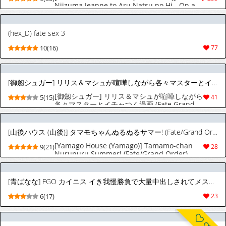
Niizuma Jeanne to Aru Natsu no Hi - On a
hot summer day we made love | On a hot
summer day, me and my newlywed wife
Jeanne, made love! (Fate/Grand Order)
(hex_D) fate sex 3
[English] [Digital]
10(16)
77
[御劔シュガー] リリス＆マシュが喧嘩しながら各々マスターとイチャつく漫画 (Fate Grand Order)
[御劔シュガー] リリス＆マシュが喧嘩しながら
5(15)
41
各々マスターとイチャつく漫画 (Fate Grand
Order)
[山後ハウス (山後)] タマモちゃんぬるぬるサマー! (Fate/Grand Order) [DL版]
[Yamago House (Yamago)] Tamamo-chan
9(21)
28
Nurunuru Summer! (Fate/Grand Order)
[Digital]
[青ばなな] FGO カイニス イき我慢勝負で大量中出しされてメスになる神霊
6(17)
23