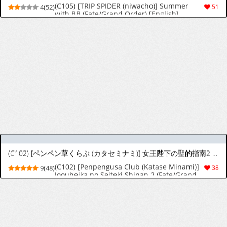
Kamisato Sora [Patreon]
9(41)
313