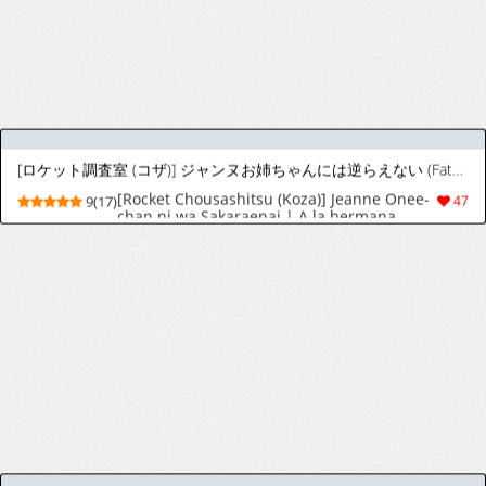
(蒼月祭53) [ペンペン草くらぶ (カタセミナミ)] 女王陛下の聖的指南1.5 (Fate/Grand Order) [韓国翻訳]
(Sougetsusai 53) [Penpengusa Club (Katase
9(52)
50
Minami)] Joouheika no Seiteki Shinan 1.5
(Fate/Grand Order) [Korean]