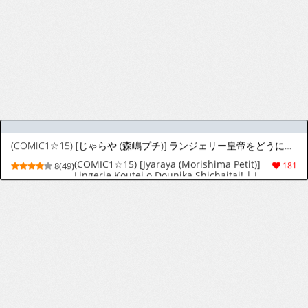
(C102) [ペンペン草くらぶ (カタセミナミ)] 女王陛下の聖的指南2 (Fate/Grand Order) [韓国翻訳]
(C102) [Penpengusa Club (Katase Minami)]
9(48)
38
Joouheika no Seiteki Shinan 2 (Fate/Grand
Order) [Korean]
[青ばなな] FGO カイニス マスターのデカチンに負ける雑魚メス神霊 (Fate/Grand Order)
[青ばなな] FGO カイニス マスターのデカチン
9(41)
64
に負ける雑魚メス神霊 (Fate/Grand Order)
(C102) [Penpengusa Club (Katase Minami)] The Sexual Lessons of Her Majesty The Queen 2 (Fate/Grand Order) (English)
9(26)
91
(C102) [Penpengusa Club (Katase Minami)] The Sexual Lessons of Her Majesty The Queen 1.5 (Fate/Grand Order) (English)
9(28)
105
(C102) [Penpengusa Club (Katase Minami)] The Sexual Lessons of Her Majesty The Queen (Fate/Grand Order) (English)
9(28)
111