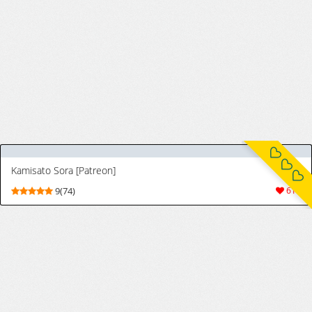
[Digital]
[ばな奈工房 (青ばなな)] 鬼と魔女の豚さんマスター搾精えっち (Fate/Grand Order) [DL版]
[Banana Koubou (Ao Banana)] Oni to Majo
9(77)
264
no Buta-san Master Sakusei Ecchi
(Fate/Grand Order) [Digital]
[4UU] 『ツンデレメイド⭐︎トリ子ちゃん』
8(24)
64
[4UU] 『可愛く喘ぎたかったBBちゃん❤︎』
8(23)
64
[hirunagi] フランチェスカ
[hirunagi] フランチェスカ
8(32)
157
[hirunagi] ヒロインXXオルタ
[hirunagi] ヒロインXXオルタ
8(28)
79