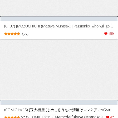
[Mahjong Yugen Co. Ltd 58 (Tabigarasu)]
9(71)
817
Ishiyumita yun Chichi Dai Fuchou
(Fate/Grand Order) [Digital] [Chinese] [黑
锅汉化组]
[魔法新撰組 (香月一花)] えっちなアストルフォきゅんとかわいいねこみみ☆ (Fate/Grand Order) [DL版]
[Maho-Shinsengumi (Kouzuki Ichika)] Ecchi
9(55)
142
na Astolfo-kyun to Kawaii Nekomimi ☆
(Fate/Grand Order) [Digital]