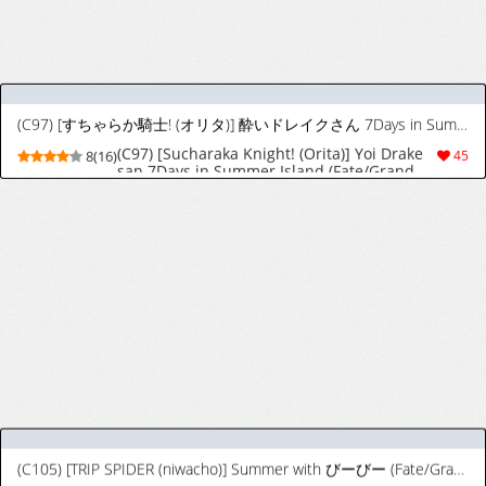
[hirunagi] 酒呑童子 (Fate/Grand Order)
[hirunagi] 酒呑童子 (Fate/Grand Order)
9(27)
88