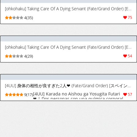
(COMIC1☆15) [Jyaraya (Morishima Petit)]
8(49)
181
Lingerie Koutei o Dounika Shichaitai! | I
Want to Do Something About the Lingerie
Empress! (Fate/Grand Order) [English]
{Doujins.com}
(C106) [あやしい墓地 (PINTA)] エキサイ天狗ぅ! (Fate/Grand Order) [英訳]
(C106) [Ayashii Bochi (PINTA)] Ekisai
8(75)
241
Tenguu! | Excited Tengu! (Fate/Grand
Order) [English] {Doujins.com}
Kamisato Sora [Patreon]
9(74)
611
(C97) [すちゃらか騎士! (オリタ)] 酔いドレイクさん 7Days in Summer Island (Fate/Grand Order)
(C97) [Sucharaka Knight! (Orita)] Yoi Drake
8(16)
45
san 7Days in Summer Island (Fate/Grand
Order) [Spanish]
(C105) [TRIP SPIDER (niwacho)] Summer with びーびー (Fate/Grand Order) [英訳]
(C105) [TRIP SPIDER (niwacho)] Summer
4(52)
51
with BB (Fate/Grand Order) [English]
[SCANMTL]