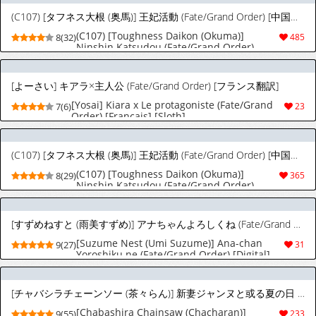
(C107) [タフネス大根 (奥馬)] 王妃活動 (Fate/Grand Order) [中国翻訳]
(C107) [Toughness Daikon (Okuma)]
8(32)
485
Ninshin Katsudou (Fate/Grand Order)
[Chinese]
[よーさい] キアラ×主人公 (Fate/Grand Order) [フランス翻訳]
[Yosai] Kiara x Le protagoniste (Fate/Grand
7(6)
23
Order) [Français] [Sloth]
(C107) [タフネス大根 (奥馬)] 王妃活動 (Fate/Grand Order) [中国翻訳]
(C107) [Toughness Daikon (Okuma)]
8(29)
365
Ninshin Katsudou (Fate/Grand Order)
[Chinese]
[すずめねすと (雨美すずめ)] アナちゃんよろしくね (Fate/Grand Order) [DL版]
[Suzume Nest (Umi Suzume)] Ana-chan
9(27)
31
Yoroshiku ne (Fate/Grand Order) [Digital]
[チャバシラチェーンソー (茶々らん)] 新妻ジャンヌと或る夏の日 (Fate/Grand Order) [英訳] [DL版]
[Chabashira Chainsaw (Chacharan)]
9(55)
233