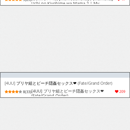
[花島] A・Aとイチャラブ媚薬えっち (Fate/Grand Order)
[Hanashima] A-A to Icha Love Biyaku Ecchi
8(42)
68
(Fate/Grand Order)