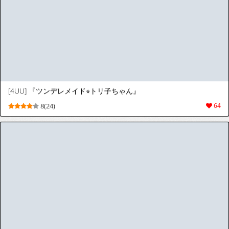
[angelphobia (ともみみしもん)] ママソープ (Fate/Grand Order) [スペイン翻訳] [DL版]
[angelphobia (Tomomimi Shimon)] Mama
9(26)
61
Soap (Fate/Grand Order) [Spanish] [Digital]
1
2
3
4
5
>
>|