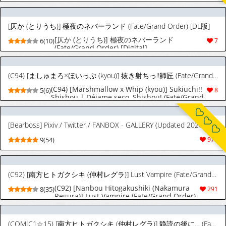
[仄か (とりうち)] 極夜のネバーランド (Fate/Grand Order) [DL版]
[仄か (とりうち)] 極夜のネバーランド
6(10)
7
(Fate/Grand Order) [Digital]
(C94) [ましゅまろ×ほいっぷ (kyou)] 抜き射ちっ!!師匠 (Fate/Grand Order) [スペイン翻訳]
(C94) [Marshmallow x Whip (kyou)] Sukiuchi!!
5(6)
8
Shishou | Déjame seco, Shishou! (Fate/Grand
Order) [Spanish]
[Bearboss] Pixiv / Twitter / FANBOX - GALLERY (Updated 2026.07.27) [JP, EN, CN]
9(54)
973
(C92) [南方ヒトガクシキ (仲村レグラ)] Lust Vampire (Fate/Grand Order) [中国翻訳]
(C92) [Nanbou Hitogakushiki (Nakamura
8(35)
291
Regura)] Lust Vampire (Fate/Grand Order)
[Chinese] [黑锅汉化组]
(COMIC1☆15) [南方ヒトガクシキ (仲村レグラ)] 静読の後に… (Fate/Grand Order) [中国翻訳]