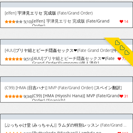
[4UU]プリヤ組とビーチ隠姦セックス❤︎(Fate
9(51)
776
Grand Order)[Jumppmuj個人漢化]
(C99) [HMA (日吉ハナ)] MVP (Fate/Grand Order) [スペイン翻訳]
(C99) [HMA (Hiyoshi Hana)] MVP (Fate/Grand
9(34)
31
Order) [Spanish]
[ぶっちゃけ堂 (みっちゃん)] ラムダの特別レッスン (Fate/Grand Order) [DL版]
[Buttyakedo (Micchan)] Lambda no
9(39)
113
Tokubetsu Lesson (Fate/Grand Order)
[Digital]
[Pixiv] ♣3 (464063) 2026.07.19
9(891)
17626
[ぶっちゃけ堂 (みっちゃん)] The duck dreams to be a swan (Fate/Grand Order) [DL版]
[Buttyakedo (Micchan)] The duck dreams to
9(32)
40
be a swan (Fate/Grand Order) [Digital]