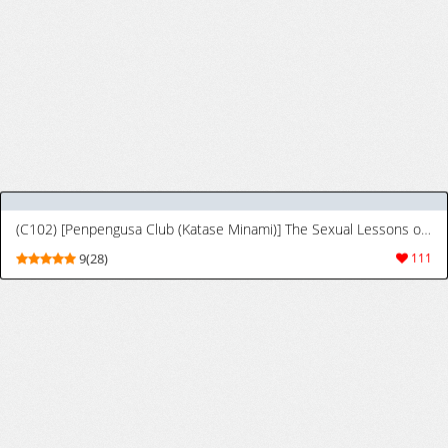
[麻雀有限会社58 (旅烏)] むちむち伊吹ぶるるん (Fate/Grand Order) [中国翻訳] [DL版]
[Mahjong Yugen Co. Ltd 58 (Tabigarasu)]
9(65)
738
Muchimuchi Ibuki bururun (Fate/Grand
Order) [Digital] [Chinese] [黑锅汉化组]
[麻雀有限会社58 (旅烏)] 弩たゆん乳大婦長 (Fate/Grand Order) [中国翻訳] [DL版]