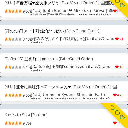
[4UU] 準備万端❤︎巫女服プリヤ (Fate/Grand Order) [中国翻訳]
[4UU] Junbi Bantan ❤︎ Mikofuku Puriya | 準
9(57)
891
備萬全❤︎巫女服魔法少女 (Fate/Grand Order)
[Chinese] [無駄君個人漢化]
[ぽののぞ] メイド呼延灼おっぱい (Fate/Grand Order)
[ぽののぞ] メイド呼延灼おっぱい (Fate/Grand
3(13)
21
Order)
[DaRoon5] 丑御前commission (Fate/Grand Order)
[DaRoon5] 丑御前commission (Fate/Grand
4(14)
18
Order)
[4UU] 運命に興味津々アースちゃん❤︎ (Fate/Grand Order) [中国翻訳]
[4UU] Unmei ni Kyoumi Shinshin Earth-
9(55)
473
chan (Fate/Grand Order) [Chinese] [day个
人汉化]
Kamisato Sora [Patreon]
9(75)
590