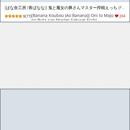
(C101) [ペンペン草くらぶ (カタセミナミ)] 女王陛下の聖的指南 (Fate/Grand Order) [韓国翻訳]
(C101) [Penpengusa Club (Katase Minami)]
9(47)
45
Joouheika no Seiteki Shinan (Fate/Grand
Order) [Korean]