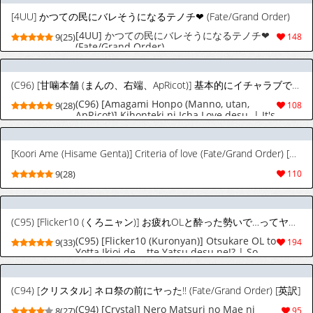
Zetsurin Master o Soete- | 처와 의매의 여름
휴가 가슴에 둘러쌓여 달콤 마조 쥐어짜기 -불
[4UU] かつての民にバレそうになるテノチ❤︎ (Fate/Grand Order)
쌍한 조루 절륜 마조 마스터를 곁들인-
(Fate/Grand Order) [Korean]
[4UU] かつての民にバレそうになるテノチ❤︎
9(25)
148
(Fate/Grand Order)
(C96) [甘噛本舗 (まんの、右端、ApRicot)] 基本的にイチャラブです。 (Fate/Grand Order) [英訳]
(C96) [Amagami Honpo (Manno, utan,
9(28)
108
ApRicot)] Kihonteki ni Icha Love desu. | It's
basically a lovey-dovey thing (Fate/Grand
Order) [English]
[Koori Ame (Hisame Genta)] Criteria of love (Fate/Grand Order) [Digital] (English)
9(28)
110
(C95) [Flicker10 (くろニャン)] お疲れOLと酔った勢いで…ってヤツですね!? (Fate/Grand Order) [英訳]
(C95) [Flicker10 (Kuronyan)] Otsukare OL to
9(33)
194
Yotta Ikioi de... tte Yatsu desu ne!? | So,
this is one of those "Heat of the moment
with an exhausted drunk office lady" kind
of situation!? (Fate/Grand Order) [English]
(C94) [クリスタル] ネロ祭の前にヤった!! (Fate/Grand Order) [英訳]
(C94) [Crystal] Nero Matsuri no Mae ni
8(27)
95