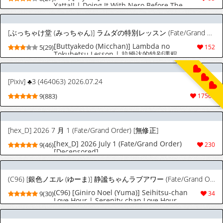
Yatta!! | Doing It With Nero Before The
Festival! (Fate/Grand Order) [English]
{Doujins.com}
[ぶっちゃけ堂 (みっちゃん)] ラムダの特別レッスン (Fate/Grand Order) [中国翻訳] [DL版]
[Buttyakedo (Micchan)] Lambda no
5(29)
152
Tokubetsu Lesson | 拉姆达的特别课程
(Fate/Grand Order) [Chinese] [Digital]
[Pixiv] ♣3 (464063) 2026.07.24
9(883)
17569
[hex_D] 2026 7 月 1 (Fate/Grand Order) [無修正]
[hex_D] 2026 July 1 (Fate/Grand Order)
9(46)
230
[Decensored]
(C96) [銀色ノエル (ゆーま)] 静謐ちゃんラブアワー (Fate/Grand Order) [スペイン翻訳]
(C96) [Giniro Noel (Yuma)] Seihitsu-chan
9(30)
34
Love Hour | Serenity-chan Love Hour
(Fate/Grand Order) [Spanish]