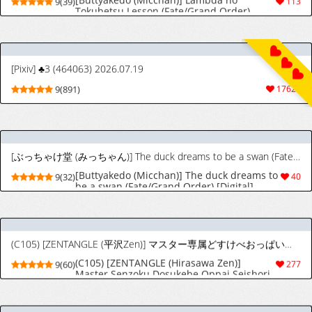
(C105) [ZENTANGLE (平沢Zen)] マスター専属どすけべおっぱい性処理サーヴァント (Fate/Grand Order) [韓国翻訳]
(C105) [ZENTANGLE (Hirasawa Zen)]
9(60)
277
Master Senzoku Dosukebe Oppai Seishori
Servant | 마스터 전속 개변태 가슴 성처리 서
번트 (Fate/Grand Order) [Korean]
[ohkohaku] Taking Care Of A Dying Servant (Fate/Grand Order) [English]
4(35)
75
[ohkohaku] Taking Care Of A Dying Servant (Fate/Grand Order) [English]
4(29)
54
[4UU] 身体の相性が良すぎた2人❤︎ (Fate/Grand Order) [スペイン翻訳]
[4UU] Karada no Aishou ga Yosugita Futari
9(17)
57
❤︎ | Dos personas con una química corporal
demasiado buena❤︎ (Fate/Grand Order)
[Spanish] [ToniRapsody] [Digital]
(COMIC1☆15) [じゃらや (森嶋プチ)] ランジェリー皇帝をどうにかしちゃいたい! (Fate/Grand Order) [英訳]