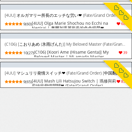
Francesca's Secret Service (Fate/Grand
Order) [English] [Team Rabu2]
[4UU] オルガマリー所長のエッチな労い❤︎ (Fate/Grand Order) [中国翻訳]
[4UU] Olga Marie Shochou no Ecchi na
9(60)
680
Negirai | 奧爾加瑪麗所長的色色犒勞❤︎
(Fate/Grand Order) [Chinese] [無駄君個人漢
化]
(C106) [こおりあめ (氷雨げんた)] My Beloved Master (Fate/Grand Order) [スペイン翻訳]
(C106) [Koori Ame (Hisame Genta)] My
10(27)
39
Beloved Master | Mi amado Master
(Fate/Grand Order) [Spanish]
[ToniRapsody]
[4UU] マシュリリ発情スイッチ❤︎ (Fate/Grand Order) [中国翻訳]
[4UU] Mash Lili Hatsujou Switch | 瑪修與莉
9(65)
854
莉絲的發情開關❤︎ (Fate/Grand Order)
[Chinese] [無駄君個人漢化]
[elfen] 宇津見エリセ 完成版 (Fate/Grand Order)
[elfen] 宇津見エリセ 完成版 (Fate/Grand
5(10)
14
Order)
[4UU]プリヤ組とビーチ隠姦セックス❤︎(Fate Grand Order)[中國翻訳]