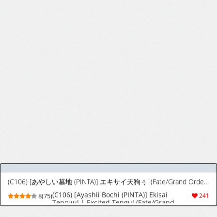
(C107) [MOZUCHICHI (Mozuya Murasaki)] Passionlip, who will going to do anything for you if you ask her to (Fate/Grand Order) (English)
9(27)
159
(COMIC1☆15) [豆大福屋 (まめこ)] うちの清姫はママ2 (Fate/Grand Order) [英訳] [DL版]
(COMIC1☆15) [Mamedaifukuya (Mameko)]
9(25)
47
Uchi no Kiyohime wa Mama 2 | My
Kiyohime is a Mommy 2 (Fate/Grand Order)
[English] [Shiririn]
[4UU] プリヤ組とビーチ隠姦セックス❤︎ (Fate/Grand Order)
[4UU] プリヤ組とビーチ隠姦セックス❤︎
8(33)
209
(Fate/Grand Order)
[ロケット調査室 (コザ)] ジャンヌお姉ちゃんには逆らえない (Fate/Grand Order) [DL版]
[Rocket Chousashitsu (Koza)] Jeanne Onee-
9(17)
47
chan ni wa Sakaraenai | A la hermana
mayor Jeanne no te le puedes resistir
(Fate/Grand Order) [Spanish] [ToniRapsody]