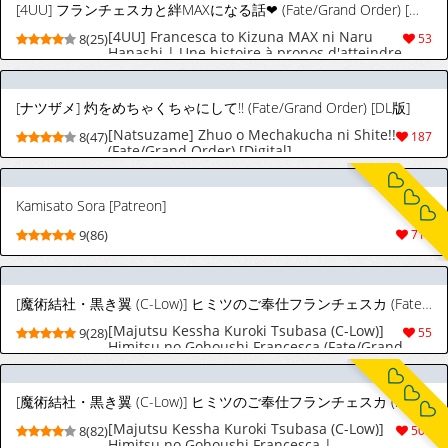
[4UU] フランチェスカと絆MAXになる話❤︎ (Fate/Grand Order) [英訳]
[4UU] Francesca to Kizuna MAX ni Naru
8(25)
53
Hanashi | Une histoire à propos d'atteindre
le niveau de lien maximum avec Francesca
❤︎ (Fate/Grand Order) [Français] [Sloth]
[ナツザメ] 灼をめちゃくちゃにして!! (Fate/Grand Order) [DL版]
[Natsuzame] Zhuo o Mechakucha ni Shite!!
8(47)
187
(Fate/Grand Order) [Digital]
Kamisato Sora [Patreon]
9(86)
719
[魔術結社・黒き翼 (C-Low)] ヒミツのご奉仕フランチェスカ (Fate/Grand Order) [スペイン翻訳]
[Majutsu Kessha Kuroki Tsubasa (C-Low)]
9(28)
55
Himitsu no Gohoushi Francesca (Fate/Grand
Order) [Spanish] [Rakuen Translations]
[魔術結社・黒き翼 (C-Low)] ヒミツのご奉仕フランチェスカ (Fate/Grand Order) [英訳]
[Majutsu Kessha Kuroki Tsubasa (C-Low)]
8(82)
509
Himitsu no Gohoushi Francesca |