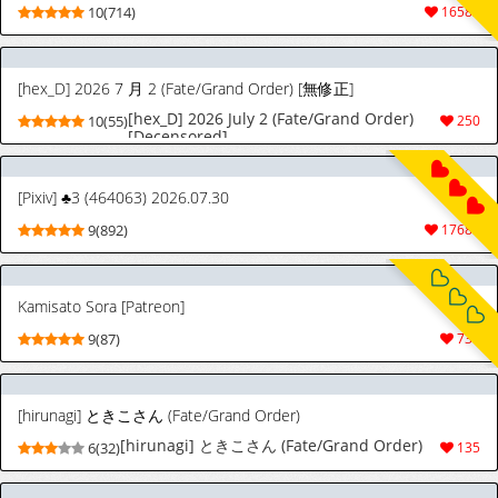
10(714)
16583
[hex_D] 2026 7 月 2 (Fate/Grand Order) [無修正]
[hex_D] 2026 July 2 (Fate/Grand Order)
10(55)
250
[Decensored]
[Pixiv] ♣3 (464063) 2026.07.30
9(892)
17685
Kamisato Sora [Patreon]
9(87)
731
[hirunagi] ときこさん (Fate/Grand Order)
[hirunagi] ときこさん (Fate/Grand Order)
6(32)
135