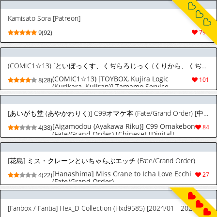
Kamisato Sora [Patreon]
9(92)
790
(COMIC1☆13) [といぼっくす、くぢらろじっく (くりから、くぢらん)] たまも♥サービス (Fate/Grand Order) [英訳]
(COMIC1☆13) [TOYBOX, Kujira Logic
8(28)
101
(Kurikara, Kujiran)] Tamamo Service
(Fate/Grand Order) [English] [owphoenix]
[あいがも堂 (あやかわりく)] C99オマケ本 (Fate/Grand Order) [中国翻訳] [DL版]
[Aigamodou (Ayakawa Riku)] C99 Omakebon
4(38)
84
(Fate/Grand Order) [Chinese] [Digital]
[花島] ミス・クレーンといちゃらぶエッチ (Fate/Grand Order)
[Hanashima] Miss Crane to Icha Love Ecchi
4(22)
27
(Fate/Grand Order)
[Fanbox / Fantia] Hex_D Collection (Hxd9585) [2024/01 - 2026/07/31]